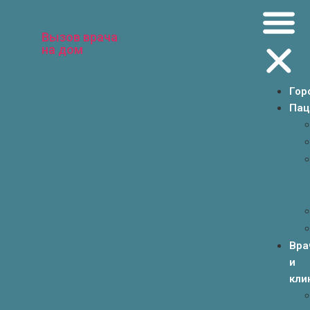
Вызов врача
на дом
Гор
Пац
Вра
и
кли