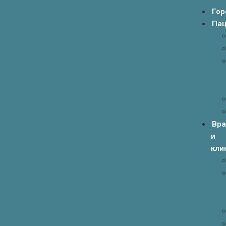
Гор
Пац
Вр
и
кли