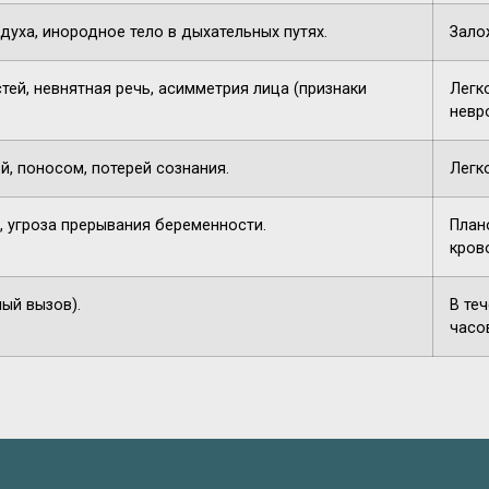
духа, инородное тело в дыхательных путях.
Зало
тей, невнятная речь, асимметрия лица (признаки
Легк
невр
й, поносом, потерей сознания.
Легк
, угроза прерывания беременности.
План
кров
ный вызов).
В те
часо