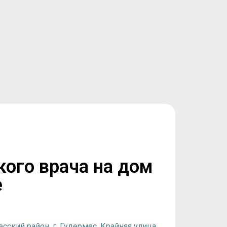
кого врача на дом
е
сский район, г. Гудермес, Крайняя улица,