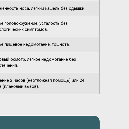
женность носа, легкий кашель без одышки.
ое головокружение, усталость без
ологических симптомов.
ое пищевое недомогание, тошнота.
овый осмотр, легкое недомогание без
отечения.
чение 2 часов (неотложная помощь) или 24
в (плановый вызов).