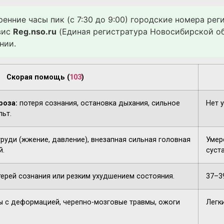
ренние часы пик (с 7:30 до 9:00) городские номера ре
вис
Reg.nso.ru
(Единая регистратура Новосибирской об
нии.
Скорая помощь (
103
)
роза:
потеря сознания, остановка дыхания, сильное
Нет 
льт.
груди (жжение, давление), внезапная сильная головная
Умере
й.
суста
терей сознания или резким ухудшением состояния.
37–3
 с деформацией, черепно-мозговые травмы, ожоги
Легк