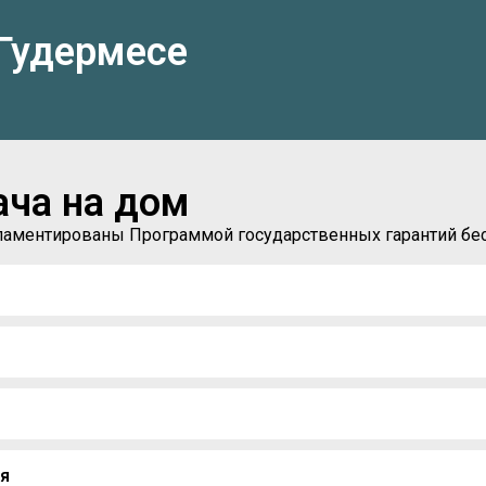
 Гудермесе
ача на дом
егламентированы Программой государственных гарантий б
мя