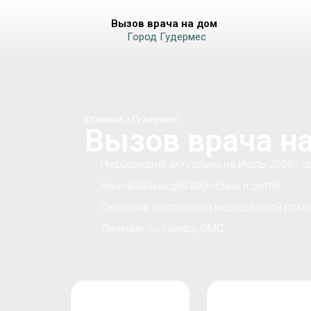
Вызов врача на дом
Город Гудермес
Главная
»
Гудермес
Вызов врача на
Информация актуальна на Июль 2026 го
Вызов врача для взрослых и детей
Оказание бесплатной медицинской помо
Лечение по полису ОМС