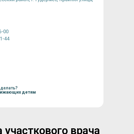
6-00
31-44
 делать?
нижающих детям
а участкового врача