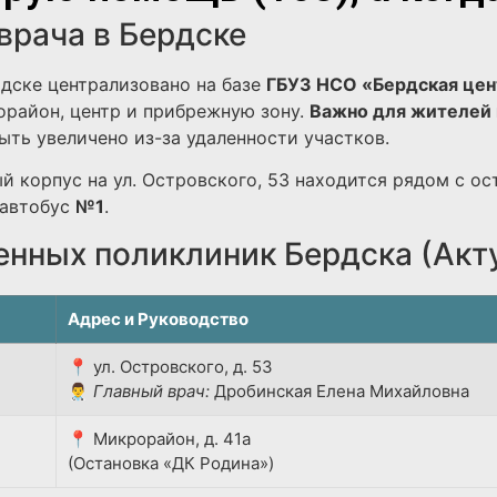
врача в Бердске
дске централизовано на базе
ГБУЗ НСО «Бердская цен
район, центр и прибрежную зону.
Важно для жителей 
ть увеличено из-за удаленности участков.
й корпус на ул. Островского, 53 находится рядом с ос
автобус
№1
.
енных поликлиник Бердска (Акт
Адрес и Руководство
📍 ул. Островского, д. 53
👨‍⚕️
Главный врач:
Дробинская Елена Михайловна
📍 Микрорайон, д. 41а
(Остановка «ДК Родина»)