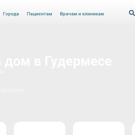
Города
Пациентам
Врачам и клиникам
 дом в Гудермесе
да
щи на дому