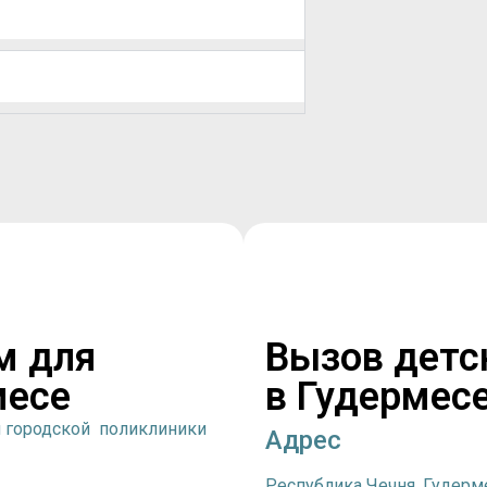
м для
Вызов детс
месе
в Гудермес
й городской поликлиники
Адрес
Республика Чечня, Гудерме