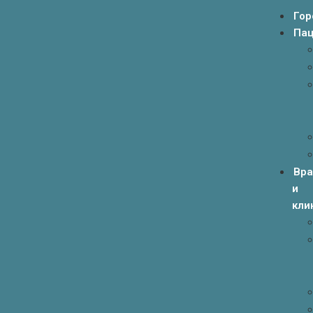
Гор
Пац
Вр
и
кли