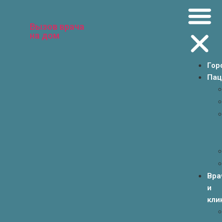
Вызов врача
на дом
Гор
Пац
Вра
и
кли