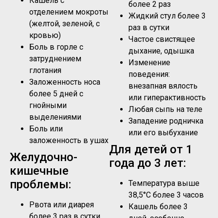
Кашель с
более 2 раз
отделением мокроты
Жидкий стул более 3
(желтой, зеленой, с
раз в сутки
кровью)
Частое свистящее
Боль в горле с
дыхание, одышка
затруднением
Изменение
глотания
поведения:
Заложенность носа
внезапная вялость
более 5 дней с
или гиперактивность
гнойными
Любая сыпь на теле
выделениями
Западение родничка
Боль или
или его выбухание
заложенность в ушах
Для детей от 1
Желудочно-
года до 3 лет:
кишечные
проблемы:
Температура выше
38,5°C более 3 часов
Рвота или диарея
Кашель более 3
более 3 раз в сутки