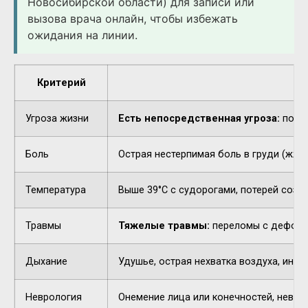
Новосибирской области) для записи или
вызова врача онлайн, чтобы избежать
ожидания на линии.
Критерий
Угроза жизни
Есть непосредственная угроза:
потер
Боль
Острая нестерпимая боль в груди (жжен
Температура
Выше 39°C с судорогами, потерей созн
Травмы
Тяжелые травмы:
переломы с деформа
Дыхание
Удушье, острая нехватка воздуха, инор
Неврология
Онемение лица или конечностей, невнят