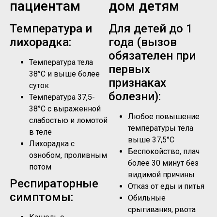
пациентам
дом детям
Температура и
Для детей до 1
лихорадка:
года (вызов
обязателен при
Температура тела
первых
38°C и выше более
признаках
суток
болезни):
Температура 37,5-
38°C с выраженной
Любое повышение
слабостью и ломотой
температуры тела
в теле
выше 37,5°C
Лихорадка с
Беспокойство, плач
ознобом, проливным
более 30 минут без
потом
видимой причины
Респираторные
Отказ от еды и питья
симптомы:
Обильные
срыгивания, рвота