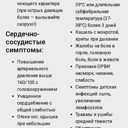
ноющего характера
39°C или длительная
(при острых давящих
субфебрильная
болях — вызывайте
температура (37-
скорую!)
38°C) более 3 дней
Кашель с мокротой,
Сердечно-
хрипы при дыхании
сосудистые
Жалобы на боли в
симптомы:
горле, головную
боль, боли в животе
Повышение
Признаки ОРВИ:
артериального
насморк, чихание,
давления выше
слабость
160/100 с
Симптомы детских
головокружением
инфекций: сыпь,
Учащенное
увеличение
сердцебиение с
лимфоузлов
общей слабостью
Травмы и ушибы
Отеки ног, одышка
средней тяжести
при небольших