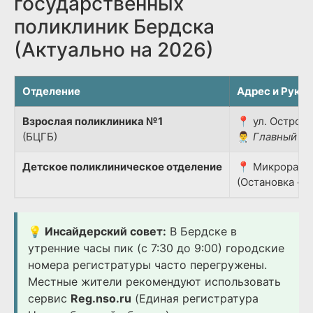
государственных
поликлиник Бердска
(Актуально на 2026)
Отделение
Адрес и Руко
Взрослая поликлиника №1
📍 ул. Островс
(БЦГБ)
👨‍⚕️
Главный вр
Детское поликлиническое отделение
📍 Микрорайон
(Остановка «Д
💡 Инсайдерский совет:
В Бердске в
утренние часы пик (с 7:30 до 9:00) городские
номера регистратуры часто перегружены.
Местные жители рекомендуют использовать
сервис
Reg.nso.ru
(Единая регистратура