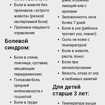
дней, особенно
Боли в животе без
лающий или с
признаков «острого
хрипами
живота» (резкой
Заложенность носа
нестерпимой боли)
более 7 дней
Признаки пищевого
Боли в ухе (ребенок
отравления
трогает ухо, плачет)
Сыпь на коже с
Болевой
температурой
синдром:
Боли в животе,
рвота, понос
Боли в спине,
Боли при
пояснице, суставах,
мочеиспускании
мешающие
Вялость, отказ от игр
передвижению
и любимых занятий
Головная боль
средней
Для детей
интенсивности с
старше 3 лет:
тошнотой
Боли в груди
Температура выше