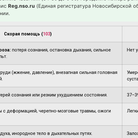
вис
Reg.nso.ru
(Единая регистратура Новосибирской об
нии.
Скорая помощь (
103
)
роза:
потеря сознания, остановка дыхания, сильное
Нет 
льт.
груди (жжение, давление), внезапная сильная головная
Умере
й.
суста
терей сознания или резким ухудшением состояния.
37–3
 с деформацией, черепно-мозговые травмы, ожоги
Легк
духа, инородное тело в дыхательных путях.
Зало