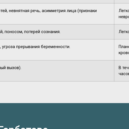
тей, невнятная речь, асимметрия лица (признаки
Легк
невр
й, поносом, потерей сознания.
Легк
, угроза прерывания беременности.
План
кров
ный вызов).
В те
часо