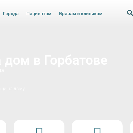
Города
Пациентам
Врачам и клиникам
 дом в Горбатове
да
щи на дому