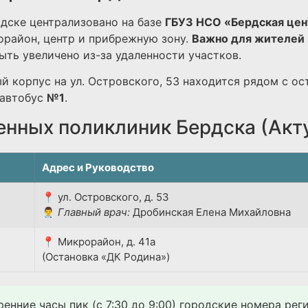
дске централизовано на базе
ГБУЗ НСО «Бердская цен
район, центр и прибрежную зону.
Важно для жителей 
ть увеличено из-за удаленности участков.
й корпус на ул. Островского, 53 находится рядом с ос
автобус
№1
.
енных поликлиник Бердска (Акт
Адрес и Руководство
📍 ул. Островского, д. 53
👨‍⚕️
Главный врач:
Дробинская Елена Михайловна
📍 Микрорайон, д. 41а
(Остановка «ДК Родина»)
ренние часы пик (с 7:30 до 9:00) городские номера ре