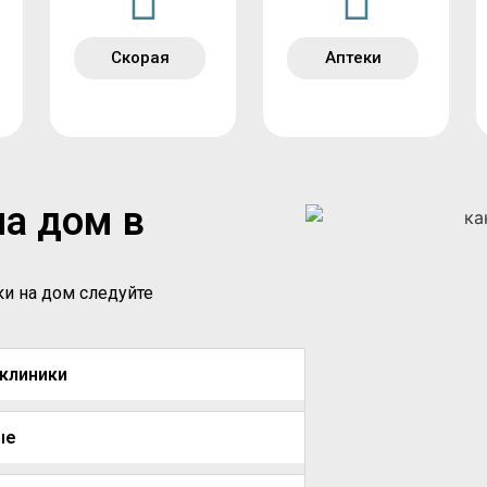
Скорая
Аптеки
на дом в
ки на дом следуйте
иклиники
ые