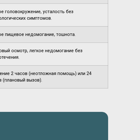
ое головокружение, усталость без
ологических симптомов.
ое пищевое недомогание, тошнота.
овый осмотр, легкое недомогание без
отечения.
чение 2 часов (неотложная помощь) или 24
в (плановый вызов).