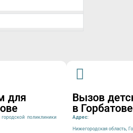
м для
Вызов детс
тове
в Горбатове
й городской поликлиники
Адрес:
Нижегородская область, Г