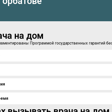
Горбатове
ача на дом
егламентированы Программой государственных гарантий б
)
ния
ремя
х вызывать врача на дом