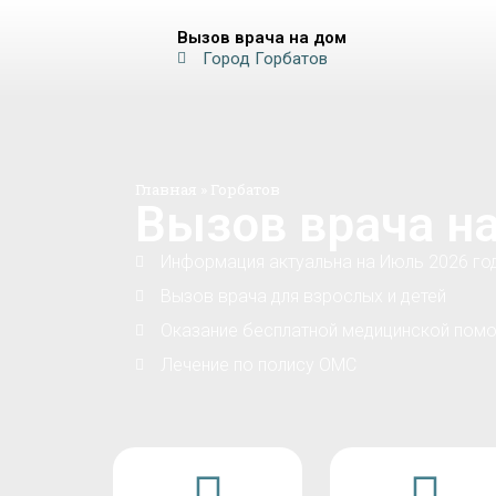
Вызов врача на дом
Город Горбатов
Главная
»
Горбатов
Вызов врача на
Информация актуальна на Июль 2026 го
Вызов врача для взрослых и детей
Оказание бесплатной медицинской помо
Лечение по полису ОМС