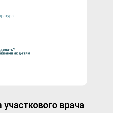
тратура
 делать?
нижающих детям
а участкового врача