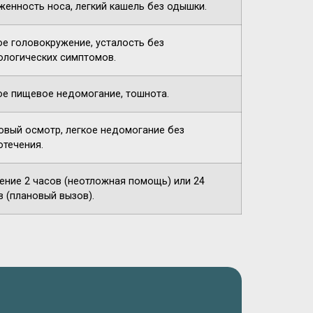
женность носа, легкий кашель без одышки.
ое головокружение, усталость без
ологических симптомов.
ое пищевое недомогание, тошнота.
овый осмотр, легкое недомогание без
отечения.
чение 2 часов (неотложная помощь) или 24
в (плановый вызов).