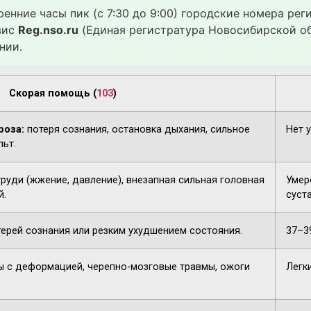
ренние часы пик (с 7:30 до 9:00) городские номера ре
вис
Reg.nso.ru
(Единая регистратура Новосибирской об
нии.
Скорая помощь (
103
)
роза:
потеря сознания, остановка дыхания, сильное
Нет 
льт.
груди (жжение, давление), внезапная сильная головная
Умере
й.
суста
терей сознания или резким ухудшением состояния.
37–3
 с деформацией, черепно-мозговые травмы, ожоги
Легк