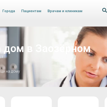
Города
Пациентам
Врачам и клиникам
а дом в Заозёрном
да
щи на дому