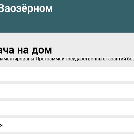
 Заозёрном
ача на дом
егламентированы Программой государственных гарантий б
мя