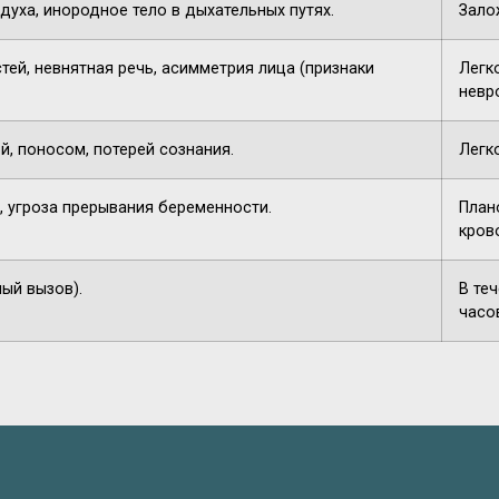
духа, инородное тело в дыхательных путях.
Зало
тей, невнятная речь, асимметрия лица (признаки
Легк
невр
й, поносом, потерей сознания.
Легк
, угроза прерывания беременности.
План
кров
ный вызов).
В те
часо