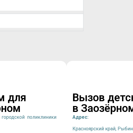
м для
Вызов детс
рном
в Заозёрно
й городской поликлиники
Адрес:
Красноярский край,
Рыбин