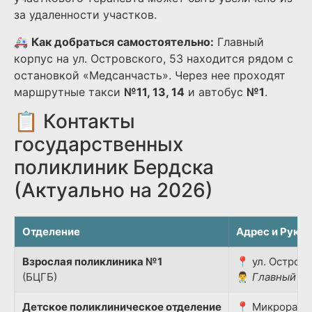
за удаленности участков.
🚑
Как добраться самостоятельно:
Главный
корпус на ул. Островского, 53 находится рядом с
остановкой «Медсанчасть». Через нее проходят
маршрутные такси
№11, 13, 14
и автобус
№1
.
📋 Контакты
государственных
поликлиник Бердска
(Актуально на 2026)
Отделение
Адрес и Руко
Взрослая поликлиника №1
📍 ул. Островс
(БЦГБ)
👨‍⚕️
Главный вр
Детское поликлиническое отделение
📍 Микрорайон