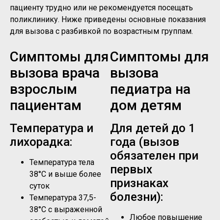
пациенту трудно или не рекомендуется посещать
поликлинику. Ниже приведены основные показания
для вызова с разбивкой по возрастным группам.
Симптомы для
Симптомы для
вызова врача
вызова
взрослым
педиатра на
пациентам
дом детям
Температура и
Для детей до 1
лихорадка:
года (вызов
обязателен при
Температура тела
первых
38°C и выше более
признаках
суток
болезни):
Температура 37,5-
38°C с выраженной
Любое повышение