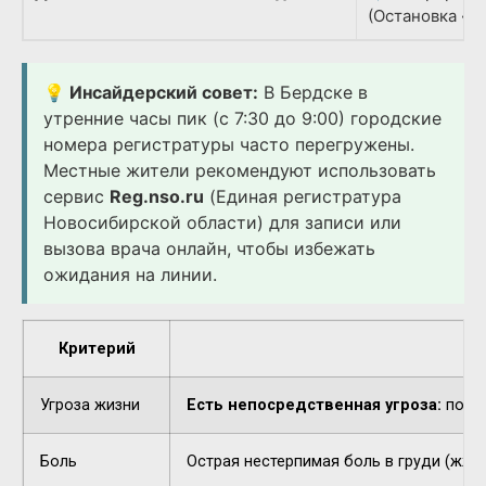
(Остановка «Д
💡 Инсайдерский совет:
В Бердске в
утренние часы пик (с 7:30 до 9:00) городские
номера регистратуры часто перегружены.
Местные жители рекомендуют использовать
сервис
Reg.nso.ru
(Единая регистратура
Новосибирской области) для записи или
вызова врача онлайн, чтобы избежать
ожидания на линии.
Критерий
Угроза жизни
Есть непосредственная угроза:
потер
Боль
Острая нестерпимая боль в груди (жжен