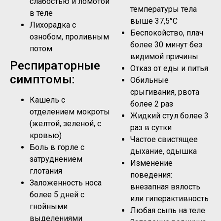
слабостью и ломотой
температуры тела
в теле
выше 37,5°C
Лихорадка с
Беспокойство, плач
ознобом, проливным
более 30 минут без
потом
видимой причины
Респираторные
Отказ от еды и питья
симптомы:
Обильные
срыгивания, рвота
Кашель с
более 2 раз
отделением мокроты
Жидкий стул более 3
(желтой, зеленой, с
раз в сутки
кровью)
Частое свистящее
Боль в горле с
дыхание, одышка
затруднением
Изменение
глотания
поведения:
Заложенность носа
внезапная вялость
более 5 дней с
или гиперактивность
гнойными
Любая сыпь на теле
выделениями