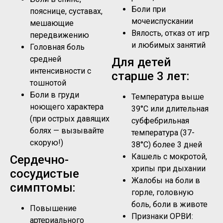
Боли при
пояснице, суставах,
мочеиспускании
мешающие
Вялость, отказ от игр
передвижению
и любимых занятий
Головная боль
средней
Для детей
интенсивности с
старше 3 лет:
тошнотой
Боли в груди
Температура выше
ноющего характера
39°C или длительная
(при острых давящих
субфебрильная
болях — вызывайте
температура (37-
скорую!)
38°C) более 3 дней
Кашель с мокротой,
Сердечно-
хрипы при дыхании
сосудистые
Жалобы на боли в
симптомы:
горле, головную
боль, боли в животе
Повышение
Признаки ОРВИ:
артериального