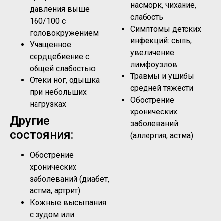
насморк, чихание,
давления выше
слабость
160/100 с
Симптомы детских
головокружением
инфекций: сыпь,
Учащенное
увеличение
сердцебиение с
лимфоузлов
общей слабостью
Травмы и ушибы
Отеки ног, одышка
средней тяжести
при небольших
Обострение
нагрузках
хронических
Другие
заболеваний
состояния:
(аллергия, астма)
Обострение
хронических
заболеваний (диабет,
астма, артрит)
Кожные высыпания
с зудом или