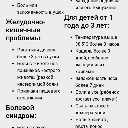
Западение родничка
Боль или
или его выбухание
заложенность в ушах
Для детей от 1
Желудочно-
года до 3 лет:
кишечные
проблемы:
Температура выше
38,5°C более 3 часов
Рвота или диарея
Кашель более 3
более 3 раз в сутки
дней, особенно
Боли в животе без
лающий или с
признаков «острого
хрипами
живота» (резкой
Заложенность носа
нестерпимой боли)
более 7 дней
Признаки пищевого
Боли в ухе (ребенок
отравления
трогает ухо, плачет)
Сыпь на коже с
Болевой
температурой
синдром:
Боли в животе,
рвота, понос
Боли в спине,