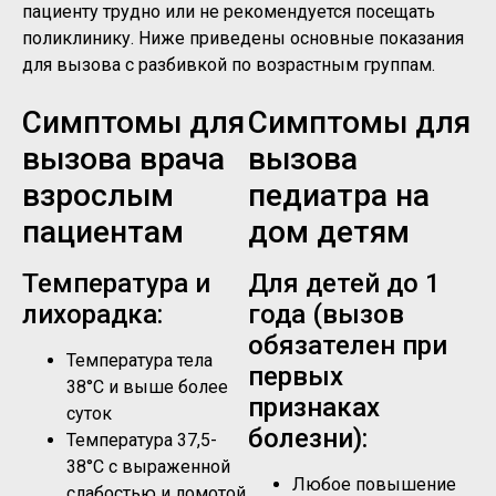
пациенту трудно или не рекомендуется посещать
поликлинику. Ниже приведены основные показания
для вызова с разбивкой по возрастным группам.
Симптомы для
Симптомы для
вызова врача
вызова
взрослым
педиатра на
пациентам
дом детям
Температура и
Для детей до 1
лихорадка:
года (вызов
обязателен при
Температура тела
первых
38°C и выше более
признаках
суток
болезни):
Температура 37,5-
38°C с выраженной
Любое повышение
слабостью и ломотой