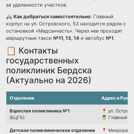
за удаленности участков.
🚑
Как добраться самостоятельно:
Главный
корпус на ул. Островского, 53 находится рядом с
остановкой «Медсанчасть». Через нее проходят
маршрутные такси
№11, 13, 14
и автобус
№1
.
📋 Контакты
государственных
поликлиник Бердска
(Актуально на 2026)
Отделение
Адрес и Руко
Взрослая поликлиника №1
📍 ул. Островс
(БЦГБ)
👨‍⚕️
Главный вр
Детское поликлиническое отделение
📍 Микрорайон