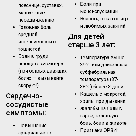
Боли при
пояснице, суставах,
мочеиспускании
мешающие
Вялость, отказ от игр
передвижению
и любимых занятий
Головная боль
средней
Для детей
интенсивности с
старше 3 лет:
тошнотой
Боли в груди
Температура выше
ноющего характера
39°C или длительная
(при острых давящих
субфебрильная
болях — вызывайте
температура (37-
скорую!)
38°C) более 3 дней
Кашель с мокротой,
Сердечно-
хрипы при дыхании
сосудистые
Жалобы на боли в
симптомы:
горле, головную
боль, боли в животе
Повышение
Признаки ОРВИ:
артериального