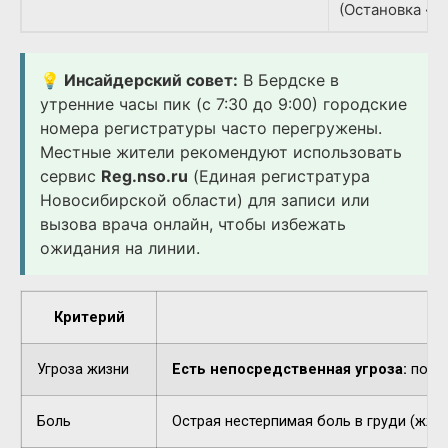
(Остановка «Д
💡 Инсайдерский совет:
В Бердске в
утренние часы пик (с 7:30 до 9:00) городские
номера регистратуры часто перегружены.
Местные жители рекомендуют использовать
сервис
Reg.nso.ru
(Единая регистратура
Новосибирской области) для записи или
вызова врача онлайн, чтобы избежать
ожидания на линии.
Критерий
Угроза жизни
Есть непосредственная угроза:
потер
Боль
Острая нестерпимая боль в груди (жжен