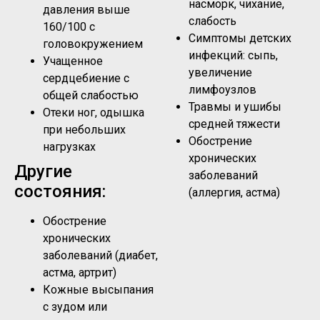
насморк, чихание,
давления выше
слабость
160/100 с
Симптомы детских
головокружением
инфекций: сыпь,
Учащенное
увеличение
сердцебиение с
лимфоузлов
общей слабостью
Травмы и ушибы
Отеки ног, одышка
средней тяжести
при небольших
Обострение
нагрузках
хронических
Другие
заболеваний
состояния:
(аллергия, астма)
Обострение
хронических
заболеваний (диабет,
астма, артрит)
Кожные высыпания
с зудом или