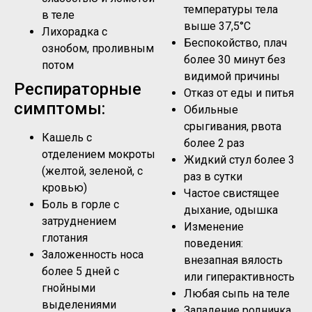
температуры тела
в теле
выше 37,5°C
Лихорадка с
Беспокойство, плач
ознобом, проливным
более 30 минут без
потом
видимой причины
Респираторные
Отказ от еды и питья
симптомы:
Обильные
срыгивания, рвота
Кашель с
более 2 раз
отделением мокроты
Жидкий стул более 3
(желтой, зеленой, с
раз в сутки
кровью)
Частое свистящее
Боль в горле с
дыхание, одышка
затруднением
Изменение
глотания
поведения:
Заложенность носа
внезапная вялость
более 5 дней с
или гиперактивность
гнойными
Любая сыпь на теле
выделениями
Западение родничка