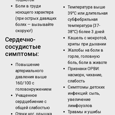
Боли в груди
Температура выше
ноющего характера
39°C или длительная
(при острых давящих
субфебрильная
болях — вызывайте
температура (37-
скорую!)
38°C) более 3 дней
Кашель с мокротой,
Сердечно-
хрипы при дыхании
сосудистые
Жалобы на боли в
симптомы:
горле, головную
боль, боли в животе
Повышение
Признаки ОРВИ:
артериального
насморк, чихание,
давления выше
слабость
160/100 с
Симптомы детских
головокружением
инфекций: сыпь,
Учащенное
увеличение
сердцебиение с
лимфоузлов
общей слабостью
Травмы и ушибы
Отеки ног, одышка