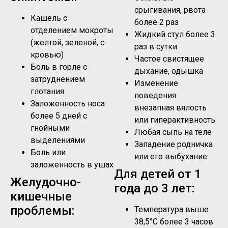
срыгивания, рвота
Кашель с
более 2 раз
отделением мокроты
Жидкий стул более 3
(желтой, зеленой, с
раз в сутки
кровью)
Частое свистящее
Боль в горле с
дыхание, одышка
затруднением
Изменение
глотания
поведения:
Заложенность носа
внезапная вялость
более 5 дней с
или гиперактивность
гнойными
Любая сыпь на теле
выделениями
Западение родничка
Боль или
или его выбухание
заложенность в ушах
Для детей от 1
Желудочно-
года до 3 лет:
кишечные
проблемы:
Температура выше
38,5°C более 3 часов