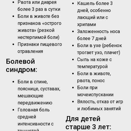
Рвота или диарея
Кашель более 3
более 3 раз в сутки
дней, особенно
Боли в животе без
лающий или с
признаков «острого
хрипами
живота» (резкой
Заложенность носа
нестерпимой боли)
более 7 дней
Признаки пищевого
Боли в ухе (ребенок
отравления
трогает ухо, плачет)
Сыпь на коже с
Болевой
температурой
синдром:
Боли в животе,
рвота, понос
Боли в спине,
Боли при
пояснице, суставах,
мочеиспускании
мешающие
Вялость, отказ от игр
передвижению
и любимых занятий
Головная боль
средней
Для детей
интенсивности с
старше 3 лет:
тошнотой