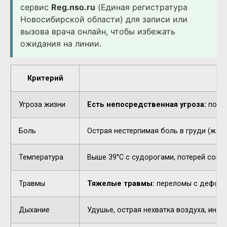
сервис
Reg.nso.ru
(Единая регистратура
Новосибирской области) для записи или
вызова врача онлайн, чтобы избежать
ожидания на линии.
Критерий
Угроза жизни
Есть непосредственная угроза:
потер
Боль
Острая нестерпимая боль в груди (жжен
Температура
Выше 39°C с судорогами, потерей созн
Травмы
Тяжелые травмы:
переломы с деформа
Дыхание
Удушье, острая нехватка воздуха, инор