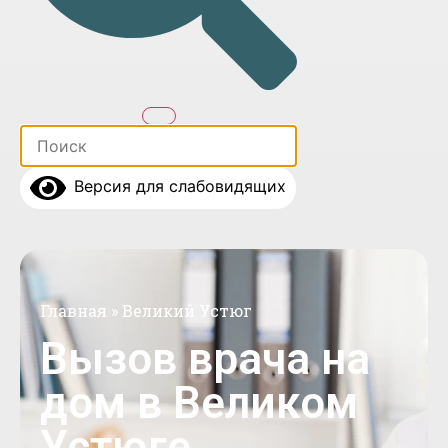
Версия для слабовидящих
Главная
»
Великий Устюг
Вызов врача на
дом в Великом
Устюге