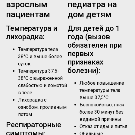
взрослым
педиатра на
пациентам
дом детям
Температура и
Для детей до 1
лихорадка:
года (вызов
обязателен при
Температура тела
первых
38°C и выше более
признаках
суток
болезни):
Температура 37,5-
38°C с выраженной
Любое повышение
слабостью и ломотой
температуры тела
в теле
выше 37,5°C
Лихорадка с
Беспокойство, плач
ознобом, проливным
более 30 минут без
потом
видимой причины
Респираторные
Отказ от еды и питья
симптомы:
Обильные