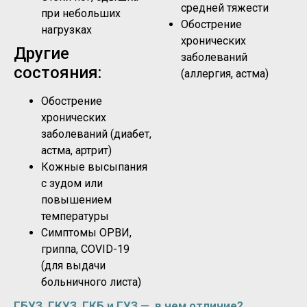
средней тяжести
при небольших
Обострение
нагрузках
хронических
Другие
заболеваний
состояния:
(аллергия, астма)
Обострение
хронических
заболеваний (диабет,
астма, артрит)
Кожные высыпания
с зудом или
повышением
температуры
Симптомы ОРВИ,
гриппа, COVID-19
(для выдачи
больничного листа)
ГБУЗ, ГКУЗ, ГКБ и ГУЗ — в чем отличие?