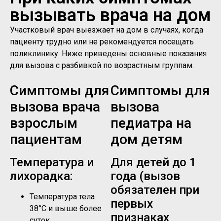
вызывать врача на дом
Участковый врач выезжает на дом в случаях, когда
пациенту трудно или не рекомендуется посещать
поликлинику. Ниже приведены основные показания
для вызова с разбивкой по возрастным группам.
Симптомы для
Симптомы для
вызова врача
вызова
взрослым
педиатра на
пациентам
дом детям
Температура и
Для детей до 1
лихорадка:
года (вызов
обязателен при
Температура тела
первых
38°C и выше более
признаках
суток