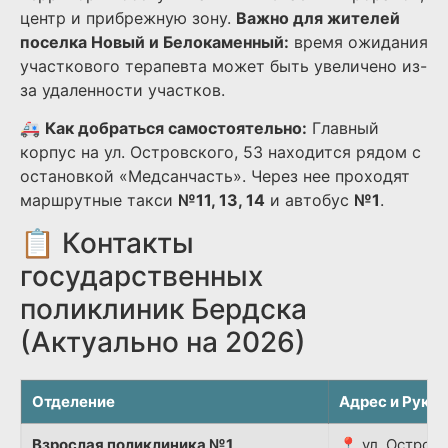
центр и прибрежную зону.
Важно для жителей
поселка Новый и Белокаменный:
время ожидания
участкового терапевта может быть увеличено из-
за удаленности участков.
🚑
Как добраться самостоятельно:
Главный
корпус на ул. Островского, 53 находится рядом с
остановкой «Медсанчасть». Через нее проходят
маршрутные такси
№11, 13, 14
и автобус
№1
.
📋 Контакты
государственных
поликлиник Бердска
(Актуально на 2026)
Отделение
Адрес и Руко
Взрослая поликлиника №1
📍 ул. Островс