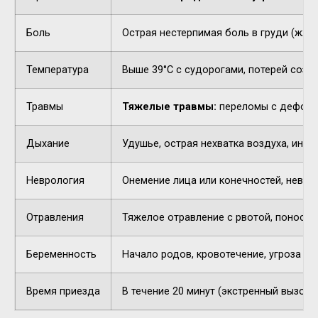
Боль
Острая нестерпимая боль в груди (жжен
Температура
Выше 39°C с судорогами, потерей созн
Травмы
Тяжелые травмы:
переломы с деформа
Дыхание
Удушье, острая нехватка воздуха, инор
Неврология
Онемение лица или конечностей, невнят
Отравления
Тяжелое отравление с рвотой, поносом,
Беременность
Начало родов, кровотечение, угроза п
Время приезда
В течение 20 минут (экстренный вызов).