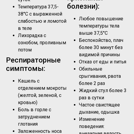
болезни):
Температура 37,5-
38°C с выраженной
Любое повышение
слабостью и ломотой
температуры тела
в теле
выше 37,5°C
Лихорадка с
Беспокойство, плач
ознобом, проливным
более 30 минут без
потом
видимой причины
Респираторные
Отказ от еды и питья
симптомы:
Обильные
срыгивания, рвота
Кашель с
более 2 раз
отделением мокроты
Жидкий стул более 3
(желтой, зеленой, с
раз в сутки
кровью)
Частое свистящее
Боль в горле с
дыхание, одышка
затруднением
Изменение
глотания
поведения:
Заложенность носа
внезапная вялость