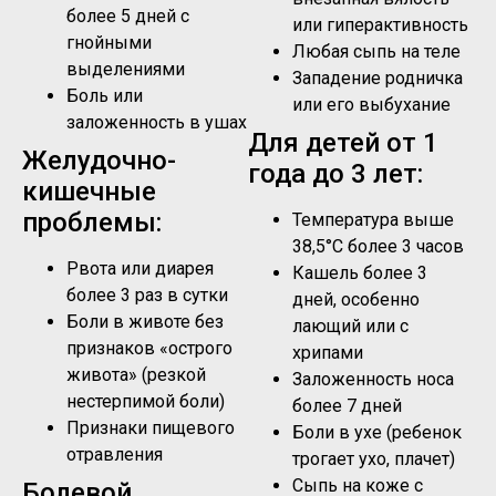
более 5 дней с
или гиперактивность
гнойными
Любая сыпь на теле
выделениями
Западение родничка
Боль или
или его выбухание
заложенность в ушах
Для детей от 1
Желудочно-
года до 3 лет:
кишечные
проблемы:
Температура выше
38,5°C более 3 часов
Рвота или диарея
Кашель более 3
более 3 раз в сутки
дней, особенно
Боли в животе без
лающий или с
признаков «острого
хрипами
живота» (резкой
Заложенность носа
нестерпимой боли)
более 7 дней
Признаки пищевого
Боли в ухе (ребенок
отравления
трогает ухо, плачет)
Сыпь на коже с
Болевой