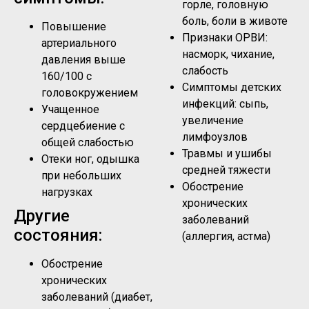
горле, головную
боль, боли в животе
Повышение
Признаки ОРВИ:
артериального
насморк, чихание,
давления выше
слабость
160/100 с
Симптомы детских
головокружением
инфекций: сыпь,
Учащенное
увеличение
сердцебиение с
лимфоузлов
общей слабостью
Травмы и ушибы
Отеки ног, одышка
средней тяжести
при небольших
Обострение
нагрузках
хронических
Другие
заболеваний
состояния:
(аллергия, астма)
Обострение
хронических
заболеваний (диабет,