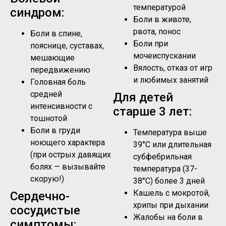
температурой
синдром:
Боли в животе,
рвота, понос
Боли в спине,
Боли при
пояснице, суставах,
мочеиспускании
мешающие
Вялость, отказ от игр
передвижению
и любимых занятий
Головная боль
средней
Для детей
интенсивности с
старше 3 лет:
тошнотой
Боли в груди
Температура выше
ноющего характера
39°C или длительная
(при острых давящих
субфебрильная
болях — вызывайте
температура (37-
скорую!)
38°C) более 3 дней
Кашель с мокротой,
Сердечно-
хрипы при дыхании
сосудистые
Жалобы на боли в
симптомы: