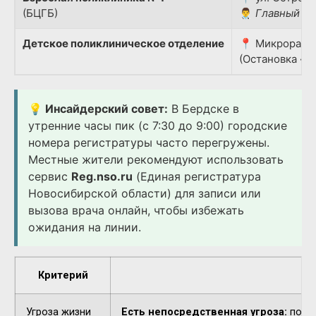
(БЦГБ)
👨‍⚕️
Главный вр
Детское поликлиническое отделение
📍 Микрорайон
(Остановка «Д
💡 Инсайдерский совет:
В Бердске в
утренние часы пик (с 7:30 до 9:00) городские
номера регистратуры часто перегружены.
Местные жители рекомендуют использовать
сервис
Reg.nso.ru
(Единая регистратура
Новосибирской области) для записи или
вызова врача онлайн, чтобы избежать
ожидания на линии.
Критерий
Угроза жизни
Есть непосредственная угроза:
потер