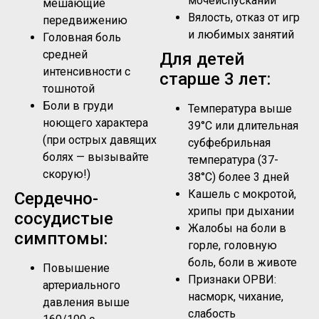
мочеиспускании
мешающие
Вялость, отказ от игр
передвижению
и любимых занятий
Головная боль
средней
Для детей
интенсивности с
старше 3 лет:
тошнотой
Боли в груди
Температура выше
ноющего характера
39°C или длительная
(при острых давящих
субфебрильная
болях — вызывайте
температура (37-
скорую!)
38°C) более 3 дней
Кашель с мокротой,
Сердечно-
хрипы при дыхании
сосудистые
Жалобы на боли в
симптомы:
горле, головную
боль, боли в животе
Повышение
Признаки ОРВИ:
артериального
насморк, чихание,
давления выше
слабость