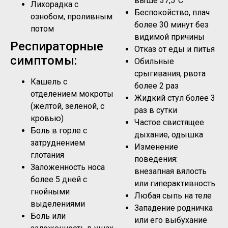
выше 37,5°C
Лихорадка с
Беспокойство, плач
ознобом, проливным
более 30 минут без
потом
видимой причины
Респираторные
Отказ от еды и питья
симптомы:
Обильные
срыгивания, рвота
Кашель с
более 2 раз
отделением мокроты
Жидкий стул более 3
(желтой, зеленой, с
раз в сутки
кровью)
Частое свистящее
Боль в горле с
дыхание, одышка
затруднением
Изменение
глотания
поведения:
Заложенность носа
внезапная вялость
более 5 дней с
или гиперактивность
гнойными
Любая сыпь на теле
выделениями
Западение родничка
Боль или
или его выбухание