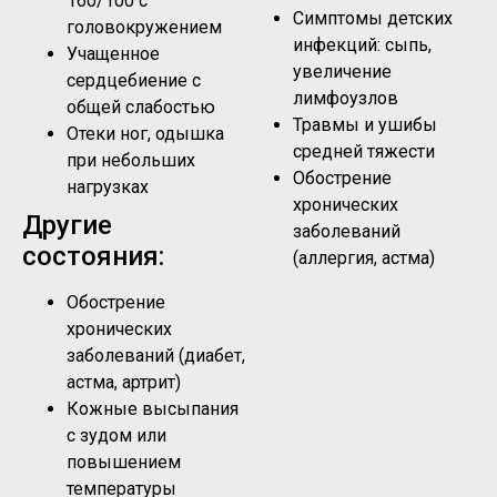
160/100 с
Симптомы детских
головокружением
инфекций: сыпь,
Учащенное
увеличение
сердцебиение с
лимфоузлов
общей слабостью
Травмы и ушибы
Отеки ног, одышка
средней тяжести
при небольших
Обострение
нагрузках
хронических
Другие
заболеваний
состояния:
(аллергия, астма)
Обострение
хронических
заболеваний (диабет,
астма, артрит)
Кожные высыпания
с зудом или
повышением
температуры