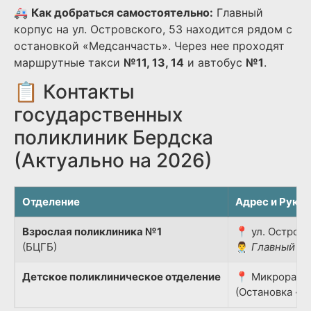
🚑
Как добраться самостоятельно:
Главный
корпус на ул. Островского, 53 находится рядом с
остановкой «Медсанчасть». Через нее проходят
маршрутные такси
№11, 13, 14
и автобус
№1
.
📋 Контакты
государственных
поликлиник Бердска
(Актуально на 2026)
Отделение
Адрес и Руко
Взрослая поликлиника №1
📍 ул. Островс
(БЦГБ)
👨‍⚕️
Главный вр
Детское поликлиническое отделение
📍 Микрорайон
(Остановка «Д