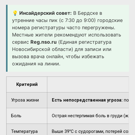
💡 Инсайдерский совет:
В Бердске в
утренние часы пик (с 7:30 до 9:00) городские
номера регистратуры часто перегружены.
Местные жители рекомендуют использовать
сервис
Reg.nso.ru
(Единая регистратура
Новосибирской области) для записи или
вызова врача онлайн, чтобы избежать
ожидания на линии.
Критерий
Угроза жизни
Есть непосредственная угроза:
потер
Боль
Острая нестерпимая боль в груди (жжен
Температура
Выше 39°C с судорогами, потерей созн