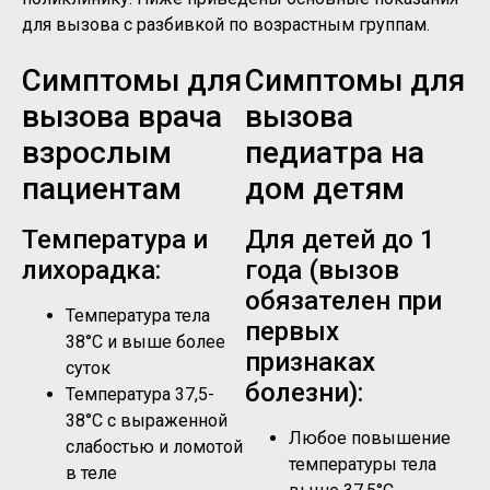
для вызова с разбивкой по возрастным группам.
Симптомы для
Симптомы для
вызова врача
вызова
взрослым
педиатра на
пациентам
дом детям
Температура и
Для детей до 1
лихорадка:
года (вызов
обязателен при
Температура тела
первых
38°C и выше более
признаках
суток
болезни):
Температура 37,5-
38°C с выраженной
Любое повышение
слабостью и ломотой
температуры тела
в теле