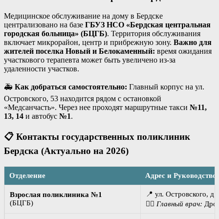
Медицинское обслуживание на дому в Бердске
централизовано на базе
ГБУЗ НСО «Бердская центральная
городская больница» (БЦГБ)
. Территория обслуживания
включает микрорайон, центр и прибрежную зону.
Важно для
жителей поселка Новый и Белокаменный:
время ожидания
участкового терапевта может быть увеличено из-за
удаленности участков.
🚑
Как добраться самостоятельно:
Главный корпус на ул.
Островского, 53 находится рядом с остановкой
«Медсанчасть». Через нее проходят маршрутные такси
№11,
13, 14
и автобус
№1
.
📋 Контакты государственных поликлиник
Бердска (Актуально на 2026)
Отделение
Адрес и Руководство
📍 ул. Островского, д.
Взрослая поликлиника №1
(БЦГБ)
👨‍⚕️
Главный врач:
Дроб