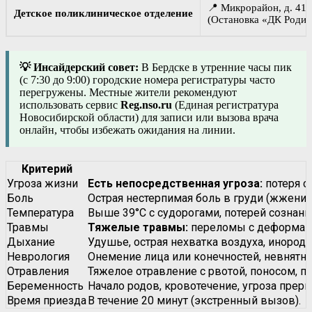
📍 Микрорайон, д. 41а
Детское поликлиническое отделение
(Остановка «ДК Родин
💡 Инсайдерский совет:
В Бердске в утренние часы пик
(с 7:30 до 9:00) городские номера регистратуры часто
перегружены. Местные жители рекомендуют
использовать сервис
Reg.nso.ru
(Единая регистратура
Новосибирской области) для записи или вызова врача
онлайн, чтобы избежать ожидания на линии.
Критерий
Угроза жизни
Есть непосредственная угроза:
потеря с
Боль
Острая нестерпимая боль в груди (жжение,
Температура
Выше 39°C с судорогами, потерей сознани
Травмы
Тяжелые травмы:
переломы с деформаци
Дыхание
Удушье, острая нехватка воздуха, инородн
Неврология
Онемение лица или конечностей, невнятная
Отравления
Тяжелое отравление с рвотой, поносом, по
Беременность
Начало родов, кровотечение, угроза прер
Время приезда
В течение 20 минут (экстренный вызов).