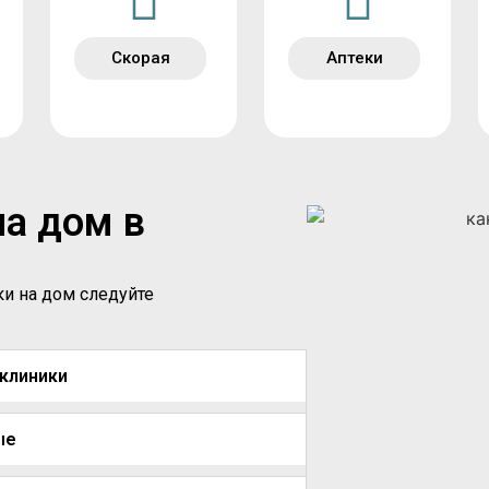
Скорая
Аптеки
на дом в
ки на дом следуйте
иклиники
ые