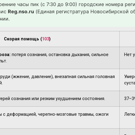
ренние часы пик (с 7:30 до 9:00) городские номера ре
вис
Reg.nso.ru
(Единая регистратура Новосибирской об
нии.
Скорая помощь (
103
)
роза:
потеря сознания, остановка дыхания, сильное
Нет 
льт.
груди (жжение, давление), внезапная сильная головная
Умере
й.
суста
терей сознания или резким ухудшением состояния.
37–3
 с деформацией, черепно-мозговые травмы, ожоги
Легк