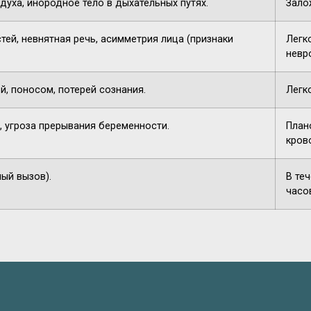
духа, инородное тело в дыхательных путях.
Зало
тей, невнятная речь, асимметрия лица (признаки
Легк
невр
й, поносом, потерей сознания.
Легк
, угроза прерывания беременности.
План
кров
ный вызов).
В те
часо