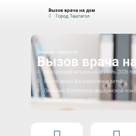
Вызов врача на дом
Город Таштагол
Главная
»
Таштагол
Вызов врача на
Информация актуальна на Июль 2026 го
Вызов врача для взрослых и детей
Оказание бесплатной медицинской помо
Лечение по полису ОМС