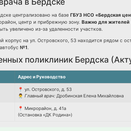
врача в Бердске
дске централизовано на базе
ГБУЗ НСО «Бердская цен
район, центр и прибрежную зону.
Важно для жителей 
ть увеличено из-за удаленности участков.
й корпус на ул. Островского, 53 находится рядом с ос
автобус
№1
.
енных поликлиник Бердска (Акт
Адрес и Руководство
📍 ул. Островского, д. 53
👨‍⚕️
Главный врач:
Дробинская Елена Михайловна
📍 Микрорайон, д. 41а
(Остановка «ДК Родина»)