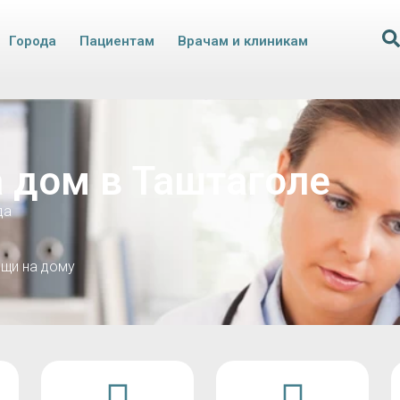
Города
Пациентам
Врачам и клиникам
 дом в Таштаголе
да
щи на дому