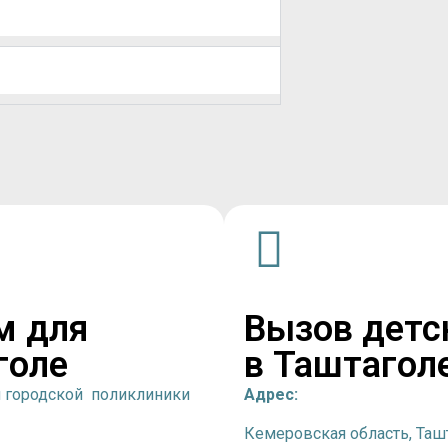
м для
Вызов детс
голе
в Таштагол
й городской поликлиники
Адрес:
Кемеровская область, Ташт