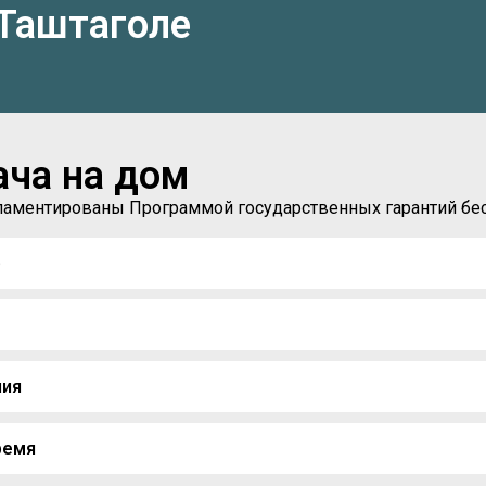
 Таштаголе
ача на дом
егламентированы Программой государственных гарантий б
)
ния
ремя