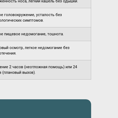
женность носа, легкий кашель без одышки.
ое головокружение, усталость без
ологических симптомов.
ое пищевое недомогание, тошнота.
овый осмотр, легкое недомогание без
отечения.
чение 2 часов (неотложная помощь) или 24
в (плановый вызов).