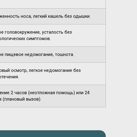
женность носа, легкий кашель без одышки.
ое головокружение, усталость без
ологических симптомов.
ое пищевое недомогание, тошнота.
овый осмотр, легкое недомогание без
отечения.
чение 2 часов (неотложная помощь) или 24
в (плановый вызов).