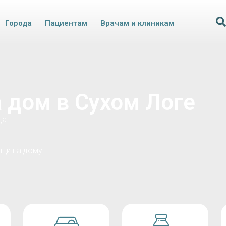
Города
Пациентам
Врачам и клиникам
 дом в Сухом Логе
да
щи на дому