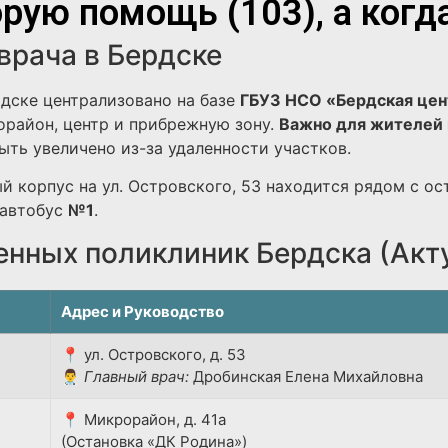
рую помощь (103), а когд
врача в Бердске
дске централизовано на базе
ГБУЗ НСО «Бердская цен
район, центр и прибрежную зону.
Важно для жителей 
ть увеличено из-за удаленности участков.
й корпус на ул. Островского, 53 находится рядом с ос
автобус
№1
.
енных поликлиник Бердска (Акт
Адрес и Руководство
📍 ул. Островского, д. 53
👨‍⚕️
Главный врач:
Дробинская Елена Михайловна
📍 Микрорайон, д. 41а
(Остановка «ДК Родина»)