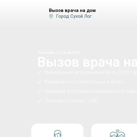
Вызов врача на дом
Город Сухой Лог
Главная
»
Сухой Лог
Вызов врача на
Информация актуальна на Июль 2026 го
Вызов врача для взрослых и детей
Оказание бесплатной медицинской помо
Лечение по полису ОМС