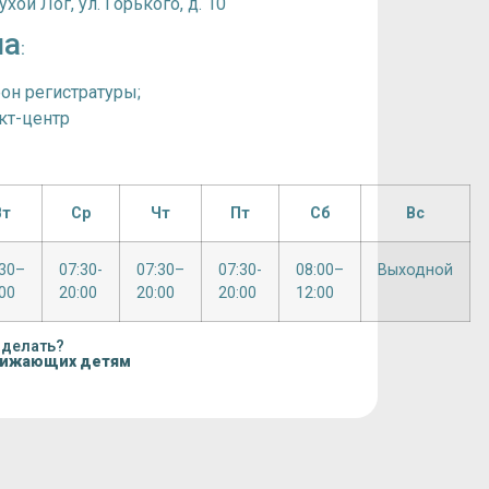
хой Лог, ул. Горького, д. 10
на
:
фон регистратуры;
акт-центр
Вт
Ср
Чт
Пт
Сб
Вс
:30–
07:30-
07:30–
07:30-
08:00–
Выходной
00
20:00
20:00
20:00
12:00
 делать?
нижающих детям