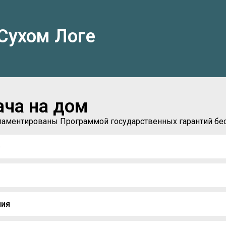
Сухом Логе
ача на дом
егламентированы Программой государственных гарантий б
)
ния