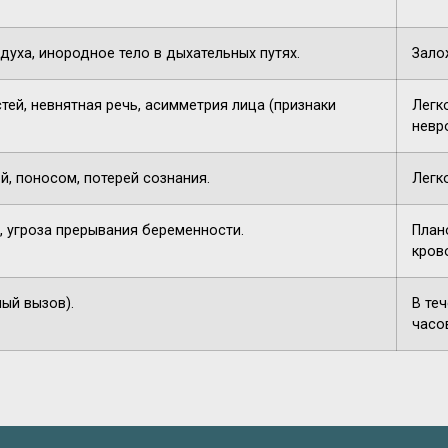
духа, инородное тело в дыхательных путях.
Зало
тей, невнятная речь, асимметрия лица (признаки
Легк
невр
й, поносом, потерей сознания.
Легк
, угроза прерывания беременности.
План
кров
ный вызов).
В те
часо