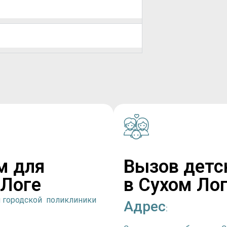
м для
Вызов детс
 Логе
в Сухом Ло
й городской поликлиники
Адрес
: