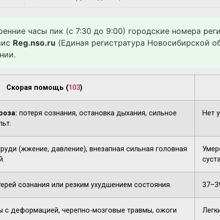
ренние часы пик (с 7:30 до 9:00) городские номера ре
вис
Reg.nso.ru
(Единая регистратура Новосибирской об
нии.
Скорая помощь (
103
)
роза:
потеря сознания, остановка дыхания, сильное
Нет 
льт.
груди (жжение, давление), внезапная сильная головная
Умере
й.
суста
терей сознания или резким ухудшением состояния.
37–3
 с деформацией, черепно-мозговые травмы, ожоги
Легк