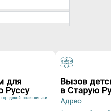
м для
Вызов детс
ю Руссу
в Старую Р
й городской поликлиники
Адрес
: