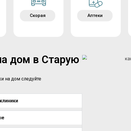
Скорая
Аптеки
на дом в Старую
ки на дом следуйте
иклиники
ые