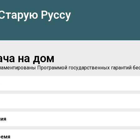
Старую Руссу
ача на дом
егламентированы Программой государственных гарантий б
)
ния
ремя