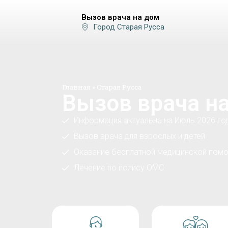
Вызов врача на дом
Город Старая Русса
Главная
»
Старая Русса
Вызов врача на
Информация актуальна на Июль 2026 го
Вызов врача для взрослых и детей
Оказание бесплатной медицинской помо
Лечение по полису ОМС