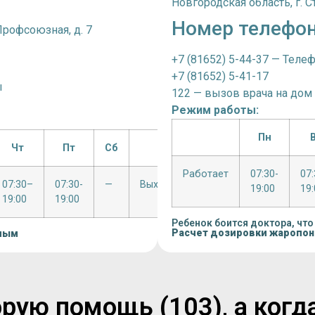
Новгородская область, г. Ст
Номер телефо
 Профсоюзная, д. 7
+7 (81652) 5-44-37 — Теле
+7 (81652) 5-41-17
ы
122 — вызов врача на дом
Режим работы:
Пн
Чт
Пт
Сб
Вс
Работает
07:30-
07
07:30–
07:30-
—
Выходной
19:00
19:
19:00
19:00
Ребенок боится доктора, что
Расчет дозировки жаропо
лым
рую помощь (103), а когд