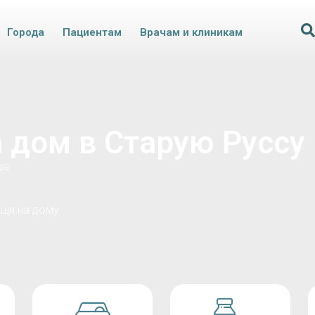
Города
Пациентам
Врачам и клиникам
 дом в Старую Руссу
да
щи на дому