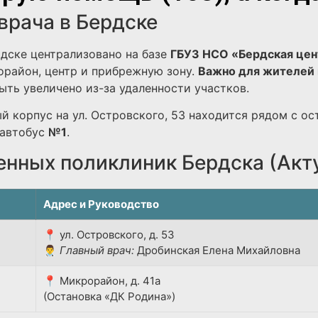
врача в Бердске
дске централизовано на базе
ГБУЗ НСО «Бердская цен
район, центр и прибрежную зону.
Важно для жителей 
ть увеличено из-за удаленности участков.
й корпус на ул. Островского, 53 находится рядом с ос
автобус
№1
.
енных поликлиник Бердска (Акт
Адрес и Руководство
📍 ул. Островского, д. 53
👨‍⚕️
Главный врач:
Дробинская Елена Михайловна
📍 Микрорайон, д. 41а
(Остановка «ДК Родина»)