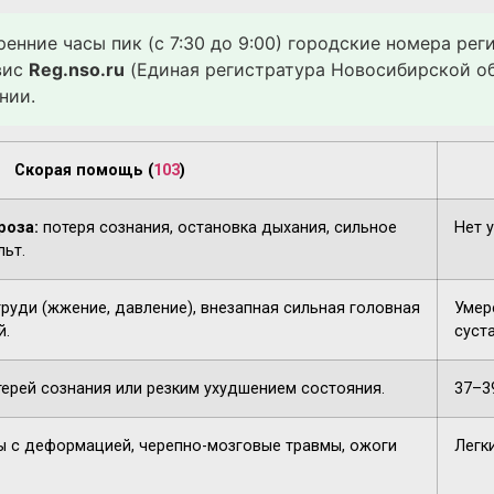
ренние часы пик (с 7:30 до 9:00) городские номера ре
вис
Reg.nso.ru
(Единая регистратура Новосибирской об
нии.
Скорая помощь (
103
)
роза:
потеря сознания, остановка дыхания, сильное
Нет 
льт.
груди (жжение, давление), внезапная сильная головная
Умере
й.
суста
терей сознания или резким ухудшением состояния.
37–3
 с деформацией, черепно-мозговые травмы, ожоги
Легк