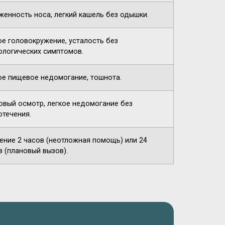
женность носа, легкий кашель без одышки.
ое головокружение, усталость без
ологических симптомов.
ое пищевое недомогание, тошнота.
овый осмотр, легкое недомогание без
отечения.
чение 2 часов (неотложная помощь) или 24
в (плановый вызов).