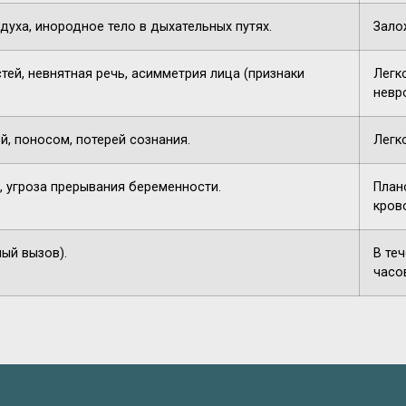
духа, инородное тело в дыхательных путях.
Зало
тей, невнятная речь, асимметрия лица (признаки
Легк
невр
й, поносом, потерей сознания.
Легк
, угроза прерывания беременности.
План
кров
ный вызов).
В те
часо