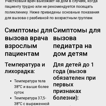
Участковый врач выезжает на дом в случаях, когда
пациенту трудно или не рекомендуется посещать
поликлинику. Ниже приведены основные показания
для вызова с разбивкой по возрастным группам.
Симптомы для
Симптомы для
вызова врача
вызова
взрослым
педиатра на
пациентам
дом детям
Температура и
Для детей до 1
лихорадка:
года (вызов
обязателен при
Температура тела
первых
38°C и выше более
признаках
суток
болезни):
Температура 37,5-
38°C с выраженной