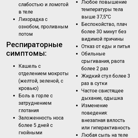
Любое повышение
слабостью и ломотой
температуры тела
в теле
выше 37,5°C
Лихорадка с
Беспокойство, плач
ознобом, проливным
более 30 минут без
потом
видимой причины
Респираторные
Отказ от еды и питья
симптомы:
Обильные
срыгивания, рвота
Кашель с
более 2 раз
отделением мокроты
Жидкий стул более 3
(желтой, зеленой, с
раз в сутки
кровью)
Частое свистящее
Боль в горле с
дыхание, одышка
затруднением
Изменение
глотания
поведения:
Заложенность носа
внезапная вялость
более 5 дней с
или гиперактивность
гнойными
Любая сыпь на теле