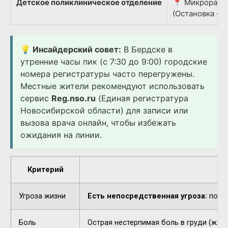
Детское поликлиническое отделение
📍 Микрорайон
(Остановка «Д
💡 Инсайдерский совет:
В Бердске в
утренние часы пик (с 7:30 до 9:00) городские
номера регистратуры часто перегружены.
Местные жители рекомендуют использовать
сервис
Reg.nso.ru
(Единая регистратура
Новосибирской области) для записи или
вызова врача онлайн, чтобы избежать
ожидания на линии.
Критерий
Угроза жизни
Есть непосредственная угроза:
потер
Боль
Острая нестерпимая боль в груди (жжен