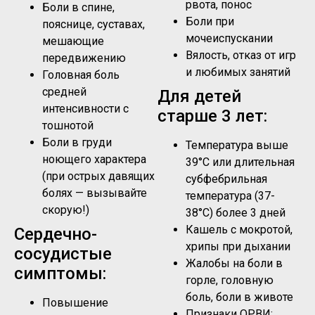
рвота, понос
Боли в спине,
Боли при
пояснице, суставах,
мочеиспускании
мешающие
Вялость, отказ от игр
передвижению
и любимых занятий
Головная боль
средней
Для детей
интенсивности с
старше 3 лет:
тошнотой
Боли в груди
Температура выше
ноющего характера
39°C или длительная
(при острых давящих
субфебрильная
болях — вызывайте
температура (37-
скорую!)
38°C) более 3 дней
Кашель с мокротой,
Сердечно-
хрипы при дыхании
сосудистые
Жалобы на боли в
симптомы:
горле, головную
боль, боли в животе
Повышение
Признаки ОРВИ: