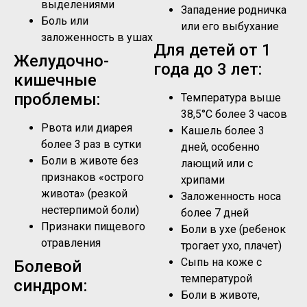
выделениями
Западение родничка
Боль или
или его выбухание
заложенность в ушах
Для детей от 1
Желудочно-
года до 3 лет:
кишечные
проблемы:
Температура выше
38,5°C более 3 часов
Рвота или диарея
Кашель более 3
более 3 раз в сутки
дней, особенно
Боли в животе без
лающий или с
признаков «острого
хрипами
живота» (резкой
Заложенность носа
нестерпимой боли)
более 7 дней
Признаки пищевого
Боли в ухе (ребенок
отравления
трогает ухо, плачет)
Сыпь на коже с
Болевой
температурой
синдром:
Боли в животе,