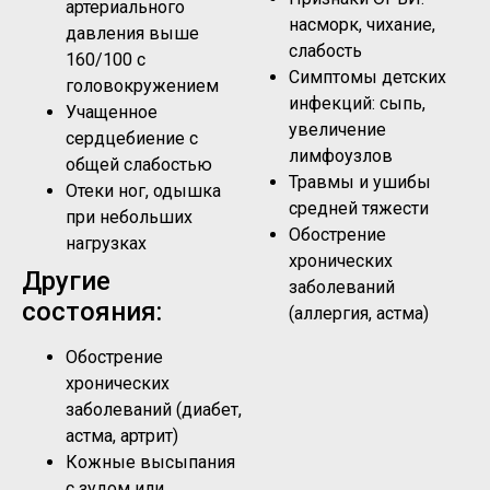
артериального
насморк, чихание,
давления выше
слабость
160/100 с
Симптомы детских
головокружением
инфекций: сыпь,
Учащенное
увеличение
сердцебиение с
лимфоузлов
общей слабостью
Травмы и ушибы
Отеки ног, одышка
средней тяжести
при небольших
Обострение
нагрузках
хронических
Другие
заболеваний
состояния:
(аллергия, астма)
Обострение
хронических
заболеваний (диабет,
астма, артрит)
Кожные высыпания
с зудом или