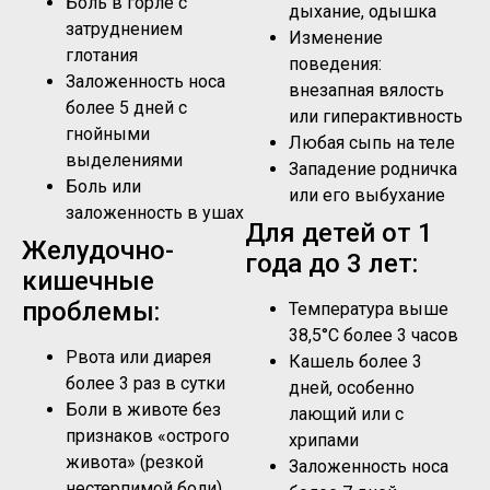
Боль в горле с
дыхание, одышка
затруднением
Изменение
глотания
поведения:
Заложенность носа
внезапная вялость
более 5 дней с
или гиперактивность
гнойными
Любая сыпь на теле
выделениями
Западение родничка
Боль или
или его выбухание
заложенность в ушах
Для детей от 1
Желудочно-
года до 3 лет:
кишечные
проблемы:
Температура выше
38,5°C более 3 часов
Рвота или диарея
Кашель более 3
более 3 раз в сутки
дней, особенно
Боли в животе без
лающий или с
признаков «острого
хрипами
живота» (резкой
Заложенность носа
нестерпимой боли)