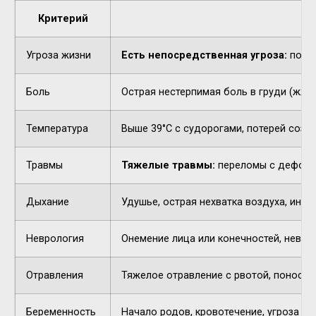
Критерий
Угроза жизни
Есть непосредственная угроза:
потер
Боль
Острая нестерпимая боль в груди (жжен
Температура
Выше 39°C с судорогами, потерей созн
Травмы
Тяжелые травмы:
переломы с деформа
Дыхание
Удушье, острая нехватка воздуха, инор
Неврология
Онемение лица или конечностей, невнят
Отравления
Тяжелое отравление с рвотой, поносом,
Беременность
Начало родов, кровотечение, угроза п