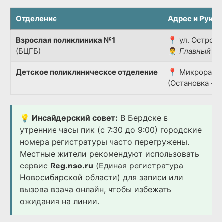
Отделение
Адрес и Руко
Взрослая поликлиника №1
📍 ул. Островс
(БЦГБ)
👨‍⚕️
Главный вр
Детское поликлиническое отделение
📍 Микрорайон
(Остановка «Д
💡 Инсайдерский совет:
В Бердске в
утренние часы пик (с 7:30 до 9:00) городские
номера регистратуры часто перегружены.
Местные жители рекомендуют использовать
сервис
Reg.nso.ru
(Единая регистратура
Новосибирской области) для записи или
вызова врача онлайн, чтобы избежать
ожидания на линии.