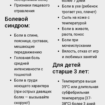
более 7 дней
Признаки пищевого
Боли в ухе (ребенок
отравления
трогает ухо, плачет)
Сыпь на коже с
Болевой
температурой
синдром:
Боли в животе,
рвота, понос
Боли в спине,
Боли при
пояснице, суставах,
мочеиспускании
мешающие
Вялость, отказ от игр
передвижению
и любимых занятий
Головная боль
средней
Для детей
интенсивности с
старше 3 лет:
тошнотой
Боли в груди
Температура выше
ноющего характера
39°C или длительная
(при острых давящих
субфебрильная
болях — вызывайте
температура (37-
скорую!)
38°C) более 3 дней