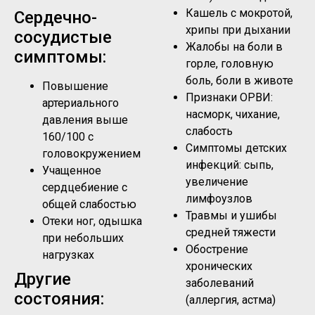
Кашель с мокротой,
Сердечно-
хрипы при дыхании
сосудистые
Жалобы на боли в
симптомы:
горле, головную
боль, боли в животе
Повышение
Признаки ОРВИ:
артериального
насморк, чихание,
давления выше
слабость
160/100 с
Симптомы детских
головокружением
инфекций: сыпь,
Учащенное
увеличение
сердцебиение с
лимфоузлов
общей слабостью
Травмы и ушибы
Отеки ног, одышка
средней тяжести
при небольших
Обострение
нагрузках
хронических
Другие
заболеваний
состояния:
(аллергия, астма)