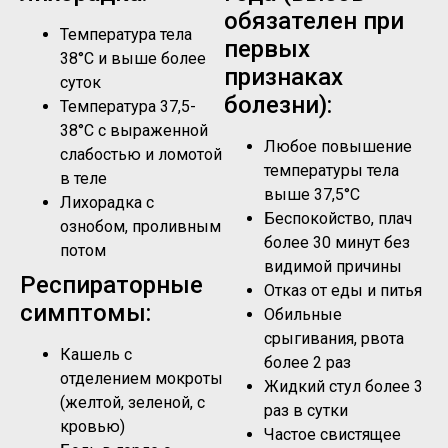
обязателен при
Температура тела
первых
38°C и выше более
признаках
суток
болезни):
Температура 37,5-
38°C с выраженной
Любое повышение
слабостью и ломотой
температуры тела
в теле
выше 37,5°C
Лихорадка с
Беспокойство, плач
ознобом, проливным
более 30 минут без
потом
видимой причины
Респираторные
Отказ от еды и питья
симптомы:
Обильные
срыгивания, рвота
Кашель с
более 2 раз
отделением мокроты
Жидкий стул более 3
(желтой, зеленой, с
раз в сутки
кровью)
Частое свистящее