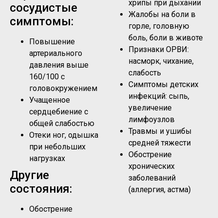
хрипы при дыхании
сосудистые
Жалобы на боли в
симптомы:
горле, головную
боль, боли в животе
Повышение
Признаки ОРВИ:
артериального
насморк, чихание,
давления выше
слабость
160/100 с
Симптомы детских
головокружением
инфекций: сыпь,
Учащенное
увеличение
сердцебиение с
лимфоузлов
общей слабостью
Травмы и ушибы
Отеки ног, одышка
средней тяжести
при небольших
Обострение
нагрузках
хронических
Другие
заболеваний
состояния:
(аллергия, астма)
Обострение