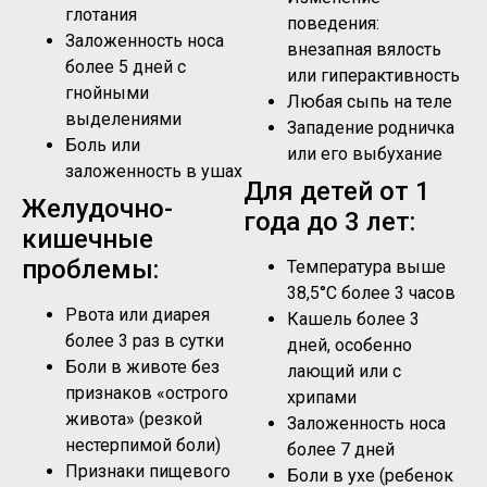
глотания
поведения:
Заложенность носа
внезапная вялость
более 5 дней с
или гиперактивность
гнойными
Любая сыпь на теле
выделениями
Западение родничка
Боль или
или его выбухание
заложенность в ушах
Для детей от 1
Желудочно-
года до 3 лет:
кишечные
проблемы:
Температура выше
38,5°C более 3 часов
Рвота или диарея
Кашель более 3
более 3 раз в сутки
дней, особенно
Боли в животе без
лающий или с
признаков «острого
хрипами
живота» (резкой
Заложенность носа
нестерпимой боли)
более 7 дней
Признаки пищевого
Боли в ухе (ребенок