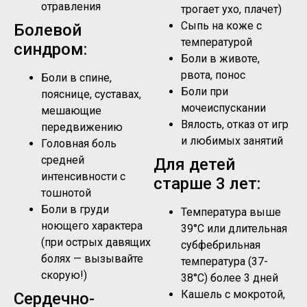
отравления
трогает ухо, плачет)
Сыпь на коже с
Болевой
температурой
синдром:
Боли в животе,
рвота, понос
Боли в спине,
Боли при
пояснице, суставах,
мочеиспускании
мешающие
Вялость, отказ от игр
передвижению
и любимых занятий
Головная боль
средней
Для детей
интенсивности с
старше 3 лет:
тошнотой
Боли в груди
Температура выше
ноющего характера
39°C или длительная
(при острых давящих
субфебрильная
болях — вызывайте
температура (37-
скорую!)
38°C) более 3 дней
Кашель с мокротой,
Сердечно-