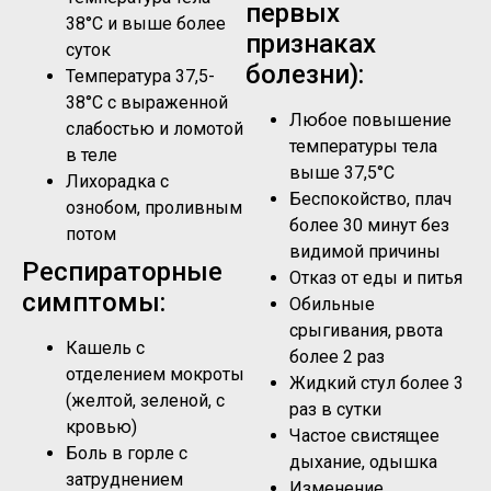
первых
38°C и выше более
признаках
суток
болезни):
Температура 37,5-
38°C с выраженной
Любое повышение
слабостью и ломотой
температуры тела
в теле
выше 37,5°C
Лихорадка с
Беспокойство, плач
ознобом, проливным
более 30 минут без
потом
видимой причины
Респираторные
Отказ от еды и питья
симптомы:
Обильные
срыгивания, рвота
Кашель с
более 2 раз
отделением мокроты
Жидкий стул более 3
(желтой, зеленой, с
раз в сутки
кровью)
Частое свистящее
Боль в горле с
дыхание, одышка
затруднением
Изменение