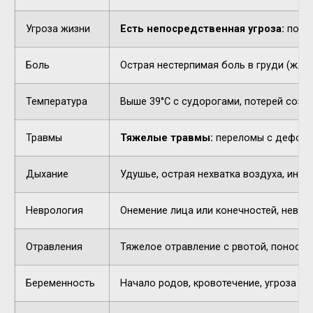
Угроза жизни
Есть непосредственная угроза:
потер
Боль
Острая нестерпимая боль в груди (жжен
Температура
Выше 39°C с судорогами, потерей созн
Травмы
Тяжелые травмы:
переломы с деформа
Дыхание
Удушье, острая нехватка воздуха, инор
Неврология
Онемение лица или конечностей, невнят
Отравления
Тяжелое отравление с рвотой, поносом,
Беременность
Начало родов, кровотечение, угроза п