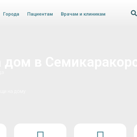
Города
Пациентам
Врачам и клиникам
а дом в Семикаракор
да
щи на дому