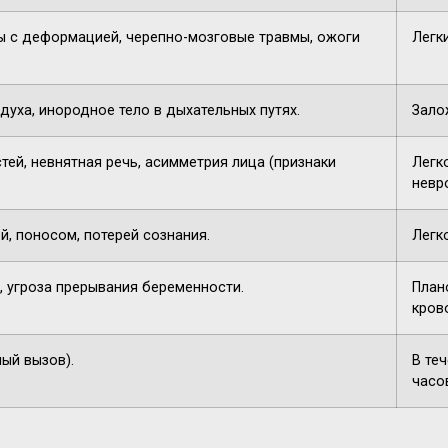
 с деформацией, черепно-мозговые травмы, ожоги
Легк
духа, инородное тело в дыхательных путях.
Зало
тей, невнятная речь, асимметрия лица (признаки
Легк
невр
й, поносом, потерей сознания.
Легк
, угроза прерывания беременности.
План
кров
ный вызов).
В те
часо