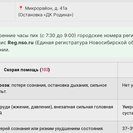
📍 Микрорайон, д. 41а
(Остановка «ДК Родина»)
ренние часы пик (с 7:30 до 9:00) городские номера ре
вис
Reg.nso.ru
(Единая регистратура Новосибирской об
нии.
Скорая помощь (
103
)
роза:
потеря сознания, остановка дыхания, сильное
Нет 
льт.
груди (жжение, давление), внезапная сильная головная
Умере
й.
суста
терей сознания или резким ухудшением состояния.
37–3