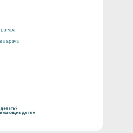
тратура
ва врача
 делать?
нижающих детям