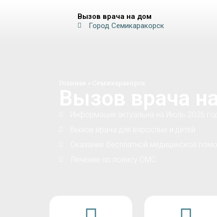
Вызов врача на дом
Город Семикаракорск
Главная
»
Семикаракорск
Вызов врача н
Информация актуальна на Июль 2026 го
Вызов врача для взрослых и детей
Оказание бесплатной медицинской помо
Лечение по полису ОМС