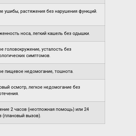
ие ушибы, растяжения без нарушения функций.
женность носа, легкий кашель без одышки.
ое головокружение, усталость без
ологических симптомов.
ое пищевое недомогание, тошнота.
овый осмотр, легкое недомогание без
отечения.
чение 2 часов (неотложная помощь) или 24
в (плановый вызов).