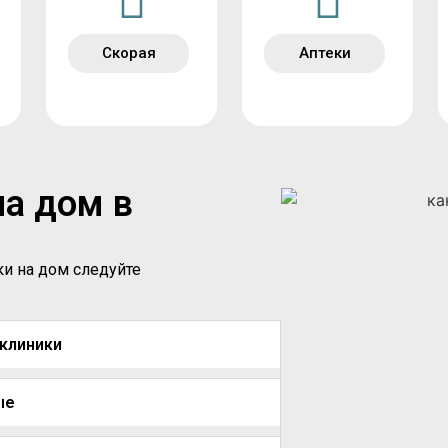
Скорая
Аптеки
на дом в
ки на дом следуйте
иклиники
ые