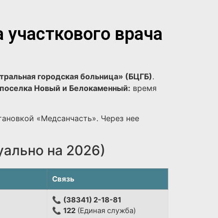
а участкового врача
тральная городская больница» (БЦГБ)
.
поселка Новый и Белокаменный:
время
тановкой «Медсанчасть». Через нее
уально на 2026)
Связь
📞
(38341) 2-18-81
📞
122
(Единая служба)