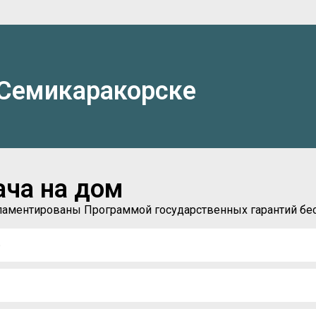
 Семикаракорске
ача на дом
егламентированы Программой государственных гарантий б
)