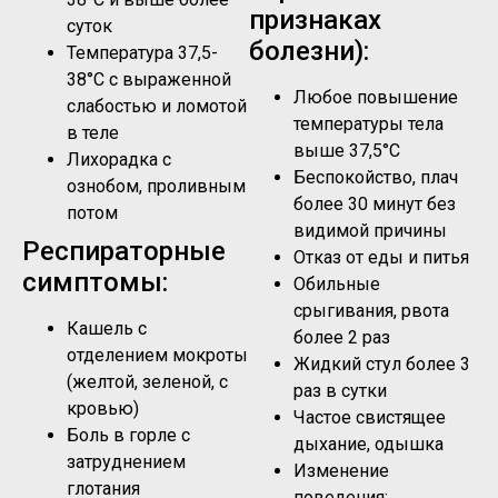
признаках
суток
болезни):
Температура 37,5-
38°C с выраженной
Любое повышение
слабостью и ломотой
температуры тела
в теле
выше 37,5°C
Лихорадка с
Беспокойство, плач
ознобом, проливным
более 30 минут без
потом
видимой причины
Респираторные
Отказ от еды и питья
симптомы:
Обильные
срыгивания, рвота
Кашель с
более 2 раз
отделением мокроты
Жидкий стул более 3
(желтой, зеленой, с
раз в сутки
кровью)
Частое свистящее
Боль в горле с
дыхание, одышка
затруднением
Изменение
глотания
поведения: