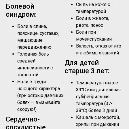
Сыпь на коже с
Болевой
температурой
синдром:
Боли в животе,
рвота, понос
Боли в спине,
Боли при
пояснице, суставах,
мочеиспускании
мешающие
Вялость, отказ от игр
передвижению
и любимых занятий
Головная боль
средней
Для детей
интенсивности с
старше 3 лет:
тошнотой
Боли в груди
Температура выше
ноющего характера
39°C или длительная
(при острых давящих
субфебрильная
болях — вызывайте
температура (37-
скорую!)
38°C) более 3 дней
Кашель с мокротой,
Сердечно-
хрипы при дыхании
сосудистые