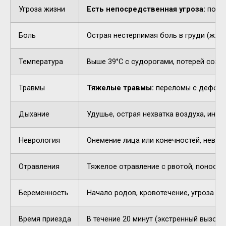
Угроза жизни
Есть непосредственная угроза:
потер
Боль
Острая нестерпимая боль в груди (жжен
Температура
Выше 39°C с судорогами, потерей созн
Травмы
Тяжелые травмы:
переломы с деформа
Дыхание
Удушье, острая нехватка воздуха, инор
Неврология
Онемение лица или конечностей, невнят
Отравления
Тяжелое отравление с рвотой, поносом,
Беременность
Начало родов, кровотечение, угроза п
Время приезда
В течение 20 минут (экстренный вызов).