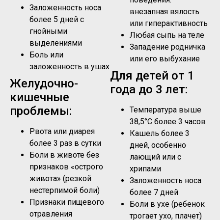
Заложенность носа
внезапная вялость
более 5 дней с
или гиперактивность
гнойными
Любая сыпь на теле
выделениями
Западение родничка
Боль или
или его выбухание
заложенность в ушах
Для детей от 1
Желудочно-
года до 3 лет:
кишечные
проблемы:
Температура выше
38,5°C более 3 часов
Рвота или диарея
Кашель более 3
более 3 раз в сутки
дней, особенно
Боли в животе без
лающий или с
признаков «острого
хрипами
живота» (резкой
Заложенность носа
нестерпимой боли)
более 7 дней
Признаки пищевого
Боли в ухе (ребенок
отравления
трогает ухо, плачет)