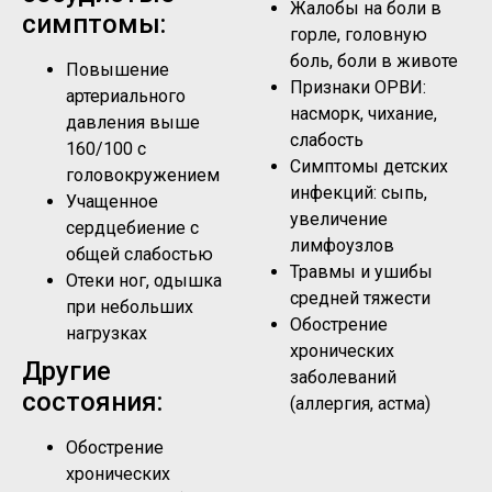
Жалобы на боли в
симптомы:
горле, головную
боль, боли в животе
Повышение
Признаки ОРВИ:
артериального
насморк, чихание,
давления выше
слабость
160/100 с
Симптомы детских
головокружением
инфекций: сыпь,
Учащенное
увеличение
сердцебиение с
лимфоузлов
общей слабостью
Травмы и ушибы
Отеки ног, одышка
средней тяжести
при небольших
Обострение
нагрузках
хронических
Другие
заболеваний
состояния:
(аллергия, астма)
Обострение
хронических