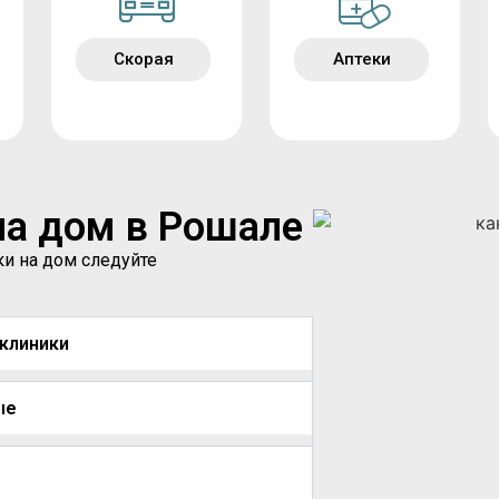
Скорая
Аптеки
на дом в Рошале
ки на дом следуйте
иклиники
ые