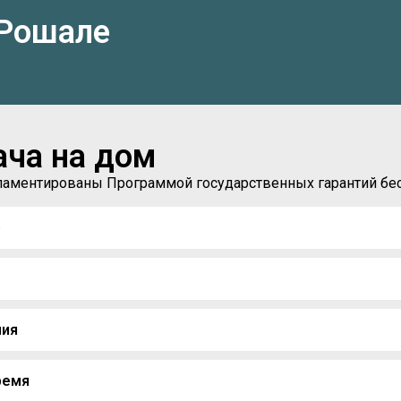
 Рошале
ача на дом
егламентированы Программой государственных гарантий б
)
ния
ремя