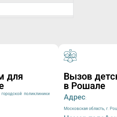
м для
Вызов детс
е
в Рошале
й городской поликлиники
Адрес
:
Московская область, г. Ро