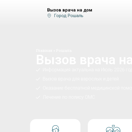
Вызов врача на дом
Город Рошаль
Главная
»
Рошаль
Вызов врача н
Информация актуальна на Июль 2026 го
Вызов врача для взрослых и детей
Оказание бесплатной медицинской помо
Лечение по полису ОМС