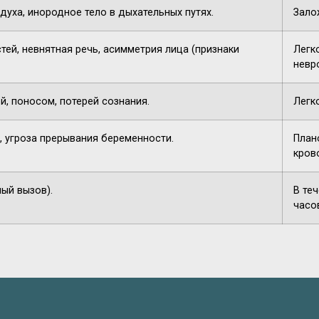
духа, инородное тело в дыхательных путях.
Зало
тей, невнятная речь, асимметрия лица (признаки
Легк
невр
й, поносом, потерей сознания.
Легк
, угроза прерывания беременности.
План
кров
ный вызов).
В те
часо