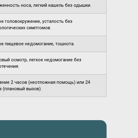
женность носа, легкий кашель без одышки.
ое головокружение, усталость без
ологических симптомов.
ое пищевое недомогание, тошнота.
овый осмотр, легкое недомогание без
отечения.
чение 2 часов (неотложная помощь) или 24
в (плановый вызов).