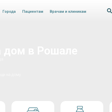
Города
Пациентам
Врачам и клиникам
а дом в Рошале
да
щи на дому