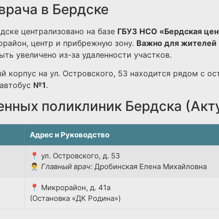
врача в Бердске
дске централизовано на базе
ГБУЗ НСО «Бердская цен
район, центр и прибрежную зону.
Важно для жителей 
ть увеличено из-за удаленности участков.
й корпус на ул. Островского, 53 находится рядом с ос
автобус
№1
.
енных поликлиник Бердска (Акт
Адрес и Руководство
📍 ул. Островского, д. 53
👨‍⚕️
Главный врач:
Дробинская Елена Михайловна
📍 Микрорайон, д. 41а
(Остановка «ДК Родина»)