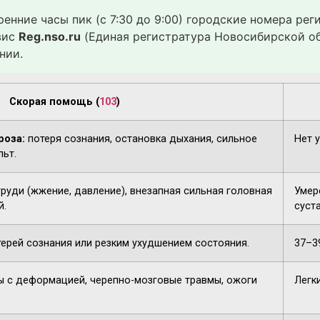
ренние часы пик (с 7:30 до 9:00) городские номера ре
вис
Reg.nso.ru
(Единая регистратура Новосибирской об
нии.
Скорая помощь (
103
)
роза:
потеря сознания, остановка дыхания, сильное
Нет 
льт.
груди (жжение, давление), внезапная сильная головная
Умере
й.
суста
терей сознания или резким ухудшением состояния.
37–3
 с деформацией, черепно-мозговые травмы, ожоги
Легк