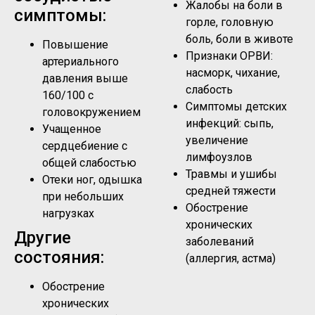
Жалобы на боли в
симптомы:
горле, головную
боль, боли в животе
Повышение
Признаки ОРВИ:
артериального
насморк, чихание,
давления выше
слабость
160/100 с
Симптомы детских
головокружением
инфекций: сыпь,
Учащенное
увеличение
сердцебиение с
лимфоузлов
общей слабостью
Травмы и ушибы
Отеки ног, одышка
средней тяжести
при небольших
Обострение
нагрузках
хронических
Другие
заболеваний
состояния:
(аллергия, астма)
Обострение
хронических