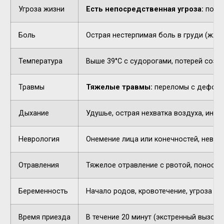
Угроза жизни
Есть непосредственная угроза:
потер
Боль
Острая нестерпимая боль в груди (жжен
Температура
Выше 39°C с судорогами, потерей созн
Травмы
Тяжелые травмы:
переломы с деформа
Дыхание
Удушье, острая нехватка воздуха, инор
Неврология
Онемение лица или конечностей, невнят
Отравления
Тяжелое отравление с рвотой, поносом,
Беременность
Начало родов, кровотечение, угроза п
Время приезда
В течение 20 минут (экстренный вызов).