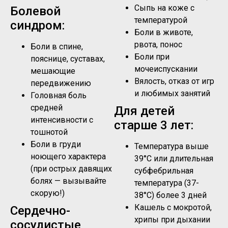
Сыпь на коже с
Болевой
температурой
синдром:
Боли в животе,
рвота, понос
Боли в спине,
Боли при
пояснице, суставах,
мочеиспускании
мешающие
Вялость, отказ от игр
передвижению
и любимых занятий
Головная боль
средней
Для детей
интенсивности с
старше 3 лет:
тошнотой
Боли в груди
Температура выше
ноющего характера
39°C или длительная
(при острых давящих
субфебрильная
болях — вызывайте
температура (37-
скорую!)
38°C) более 3 дней
Кашель с мокротой,
Сердечно-
хрипы при дыхании
сосудистые