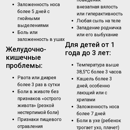
Заложенность носа
внезапная вялость
более 5 дней с
или гиперактивность
гнойными
Любая сыпь на теле
выделениями
Западение родничка
Боль или
или его выбухание
заложенность в ушах
Для детей от 1
Желудочно-
года до 3 лет:
кишечные
проблемы:
Температура выше
38,5°C более 3 часов
Рвота или диарея
Кашель более 3
более 3 раз в сутки
дней, особенно
Боли в животе без
лающий или с
признаков «острого
хрипами
живота» (резкой
Заложенность носа
нестерпимой боли)
более 7 дней
Признаки пищевого
Боли в ухе (ребенок
отравления
трогает ухо, плачет)