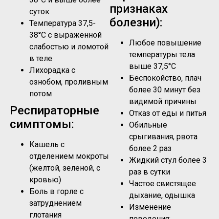
признаках
суток
болезни):
Температура 37,5-
38°C с выраженной
Любое повышение
слабостью и ломотой
температуры тела
в теле
выше 37,5°C
Лихорадка с
Беспокойство, плач
ознобом, проливным
более 30 минут без
потом
видимой причины
Респираторные
Отказ от еды и питья
симптомы:
Обильные
срыгивания, рвота
Кашель с
более 2 раз
отделением мокроты
Жидкий стул более 3
(желтой, зеленой, с
раз в сутки
кровью)
Частое свистящее
Боль в горле с
дыхание, одышка
затруднением
Изменение
глотания
поведения: