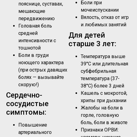
Боли при
пояснице, суставах,
мочеиспускании
мешающие
Вялость, отказ от игр
передвижению
и любимых занятий
Головная боль
средней
Для детей
интенсивности с
старше 3 лет:
тошнотой
Боли в груди
Температура выше
ноющего характера
39°C или длительная
(при острых давящих
субфебрильная
болях — вызывайте
температура (37-
скорую!)
38°C) более 3 дней
Кашель с мокротой,
Сердечно-
хрипы при дыхании
сосудистые
Жалобы на боли в
симптомы:
горле, головную
боль, боли в животе
Повышение
Признаки ОРВИ:
артериального