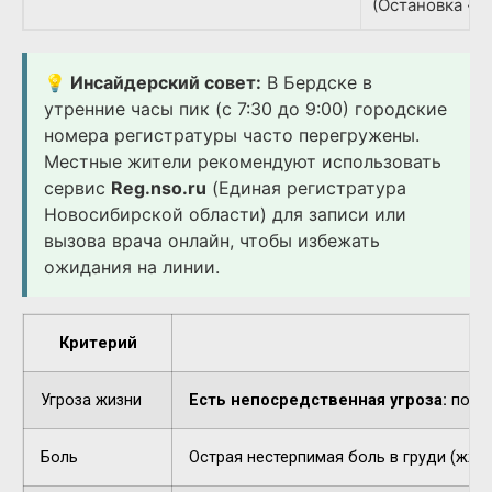
(Остановка «Д
💡 Инсайдерский совет:
В Бердске в
утренние часы пик (с 7:30 до 9:00) городские
номера регистратуры часто перегружены.
Местные жители рекомендуют использовать
сервис
Reg.nso.ru
(Единая регистратура
Новосибирской области) для записи или
вызова врача онлайн, чтобы избежать
ожидания на линии.
Критерий
Угроза жизни
Есть непосредственная угроза:
потер
Боль
Острая нестерпимая боль в груди (жжен