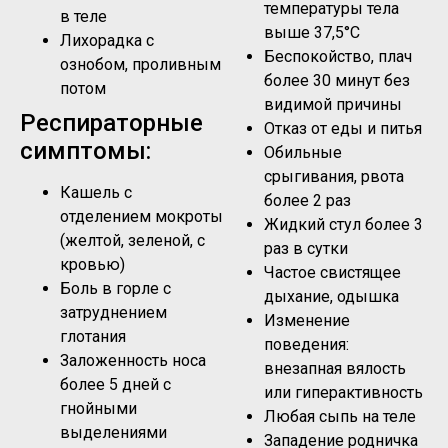
температуры тела
в теле
выше 37,5°C
Лихорадка с
Беспокойство, плач
ознобом, проливным
более 30 минут без
потом
видимой причины
Респираторные
Отказ от еды и питья
симптомы:
Обильные
срыгивания, рвота
Кашель с
более 2 раз
отделением мокроты
Жидкий стул более 3
(желтой, зеленой, с
раз в сутки
кровью)
Частое свистящее
Боль в горле с
дыхание, одышка
затруднением
Изменение
глотания
поведения:
Заложенность носа
внезапная вялость
более 5 дней с
или гиперактивность
гнойными
Любая сыпь на теле
выделениями
Западение родничка