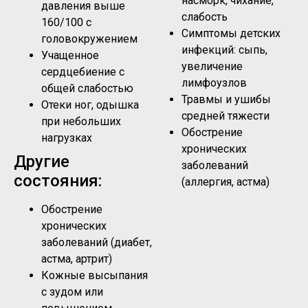
насморк, чихание,
давления выше
слабость
160/100 с
Симптомы детских
головокружением
инфекций: сыпь,
Учащенное
увеличение
сердцебиение с
лимфоузлов
общей слабостью
Травмы и ушибы
Отеки ног, одышка
средней тяжести
при небольших
Обострение
нагрузках
хронических
Другие
заболеваний
состояния:
(аллергия, астма)
Обострение
хронических
заболеваний (диабет,
астма, артрит)
Кожные высыпания
с зудом или