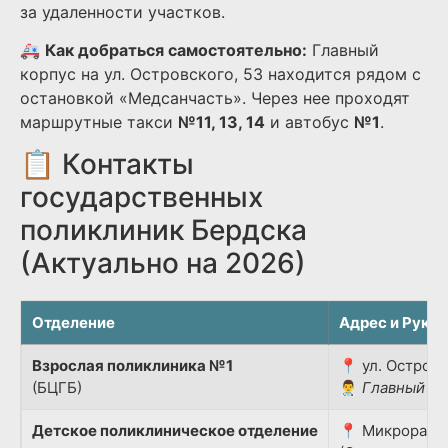
за удаленности участков.
🚑
Как добраться самостоятельно:
Главный
корпус на ул. Островского, 53 находится рядом с
остановкой «Медсанчасть». Через нее проходят
маршрутные такси
№11, 13, 14
и автобус
№1
.
📋 Контакты
государственных
поликлиник Бердска
(Актуально на 2026)
Отделение
Адрес и Руко
Взрослая поликлиника №1
📍 ул. Островс
(БЦГБ)
👨‍⚕️
Главный вр
Детское поликлиническое отделение
📍 Микрорайон