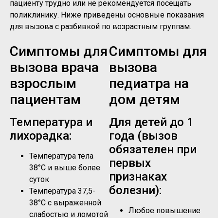
пациенту трудно или не рекомендуется посещать
поликлинику. Ниже приведены основные показания
для вызова с разбивкой по возрастным группам.
Симптомы для
Симптомы для
вызова врача
вызова
взрослым
педиатра на
пациентам
дом детям
Температура и
Для детей до 1
лихорадка:
года (вызов
обязателен при
Температура тела
первых
38°C и выше более
признаках
суток
болезни):
Температура 37,5-
38°C с выраженной
Любое повышение
слабостью и ломотой