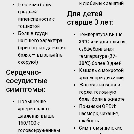
и любимых занятий
Головная боль
средней
Для детей
интенсивности с
старше 3 лет:
тошнотой
Боли в груди
Температура выше
ноющего характера
39°C или длительная
(при острых давящих
субфебрильная
болях — вызывайте
температура (37-
скорую!)
38°C) более 3 дней
Кашель с мокротой,
Сердечно-
хрипы при дыхании
сосудистые
Жалобы на боли в
симптомы:
горле, головную
боль, боли в животе
Повышение
Признаки ОРВИ:
артериального
насморк, чихание,
давления выше
слабость
160/100 с
Симптомы детских
головокружением