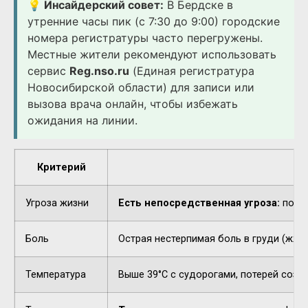
💡 Инсайдерский совет:
В Бердске в
утренние часы пик (с 7:30 до 9:00) городские
номера регистратуры часто перегружены.
Местные жители рекомендуют использовать
сервис
Reg.nso.ru
(Единая регистратура
Новосибирской области) для записи или
вызова врача онлайн, чтобы избежать
ожидания на линии.
Критерий
Угроза жизни
Есть непосредственная угроза:
потер
Боль
Острая нестерпимая боль в груди (жжен
Температура
Выше 39°C с судорогами, потерей созн