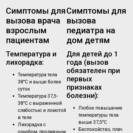
Симптомы для
Симптомы для
вызова врача
вызова
взрослым
педиатра на
пациентам
дом детям
Температура и
Для детей до 1
лихорадка:
года (вызов
обязателен при
Температура тела
первых
38°C и выше более
признаках
суток
болезни):
Температура 37,5-
38°C с выраженной
Любое повышение
слабостью и ломотой
температуры тела
в теле
выше 37,5°C
Лихорадка с
Беспокойство, плач
ознобом, проливным