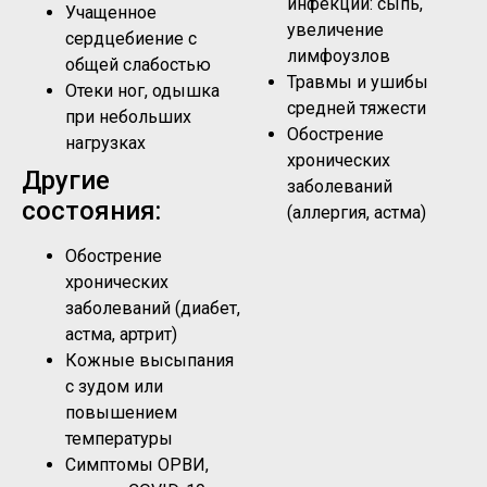
инфекций: сыпь,
Учащенное
увеличение
сердцебиение с
лимфоузлов
общей слабостью
Травмы и ушибы
Отеки ног, одышка
средней тяжести
при небольших
Обострение
нагрузках
хронических
Другие
заболеваний
состояния:
(аллергия, астма)
Обострение
хронических
заболеваний (диабет,
астма, артрит)
Кожные высыпания
с зудом или
повышением
температуры
Симптомы ОРВИ,