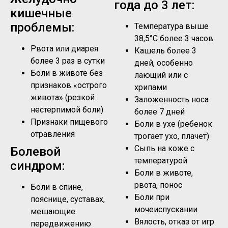
года до 3 лет:
кишечные
проблемы:
Температура выше
38,5°C более 3 часов
Рвота или диарея
Кашель более 3
более 3 раз в сутки
дней, особенно
Боли в животе без
лающий или с
признаков «острого
хрипами
живота» (резкой
Заложенность носа
нестерпимой боли)
более 7 дней
Признаки пищевого
Боли в ухе (ребенок
отравления
трогает ухо, плачет)
Сыпь на коже с
Болевой
температурой
синдром:
Боли в животе,
рвота, понос
Боли в спине,
Боли при
пояснице, суставах,
мочеиспускании
мешающие
Вялость, отказ от игр
передвижению