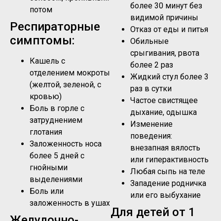
более 30 минут без
потом
видимой причины
Респираторные
Отказ от еды и питья
симптомы:
Обильные
срыгивания, рвота
Кашель с
более 2 раз
отделением мокроты
Жидкий стул более 3
(желтой, зеленой, с
раз в сутки
кровью)
Частое свистящее
Боль в горле с
дыхание, одышка
затруднением
Изменение
глотания
поведения:
Заложенность носа
внезапная вялость
более 5 дней с
или гиперактивность
гнойными
Любая сыпь на теле
выделениями
Западение родничка
Боль или
или его выбухание
заложенность в ушах
Для детей от 1
Желудочно-