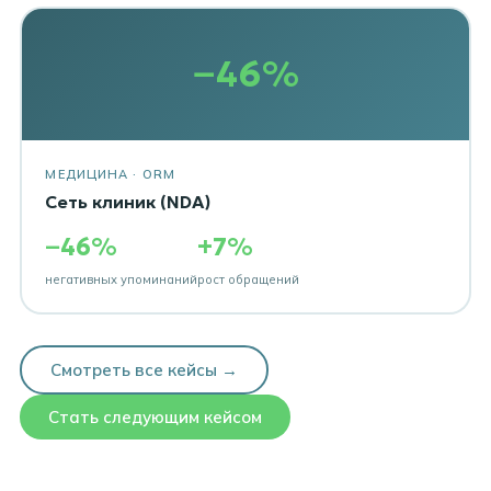
−46%
МЕДИЦИНА · ORM
Сеть клиник (NDA)
−46%
+7%
негативных упоминаний
рост обращений
Смотреть все кейсы →
Стать следующим кейсом