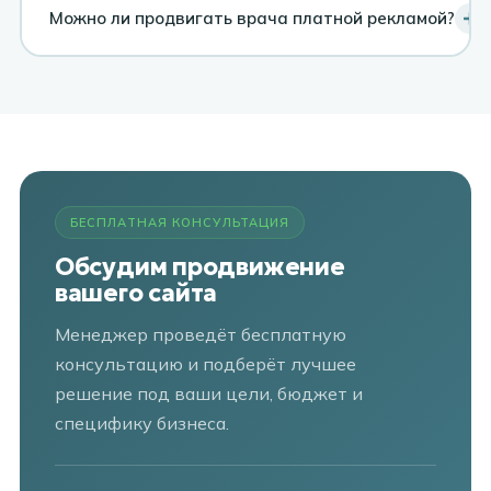
уровень сервиса.
месяца. Устойчивый рост позиций — через 4–6
Можно ли продвигать врача платной рекламой?
месяцев. Контекстная реклама даёт первые
обращения уже в первую неделю после запуска.
Да, при соблюдении законодательства о рекламе.
Эффективны таргетированная реклама ВКонтакте,
контекстная реклама Яндекс, ведение
профессиональных аккаунтов в социальных сетях.
БЕСПЛАТНАЯ КОНСУЛЬТАЦИЯ
Обсудим продвижение
вашего сайта
Менеджер проведёт бесплатную
консультацию и подберёт лучшее
решение под ваши цели, бюджет и
специфику бизнеса.