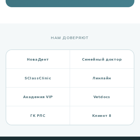
НАМ ДОВЕРЯЮТ
НоваДент
Семейный доктор
SClassClinic
Линлайн
Академия VIP
Vetdocs
ГК РЛС
Клиент 8