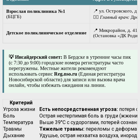
📍 ул. Островского, д.
Взрослая поликлиника №1
(БЦГБ)
👨‍⚕️
Главный врач:
Дроб
📍 Микрорайон, д. 41а
Детское поликлиническое отделение
(Остановка «ДК Родин
💡 Инсайдерский совет:
В Бердске в утренние часы пик
(с 7:30 до 9:00) городские номера регистратуры часто
перегружены. Местные жители рекомендуют
использовать сервис
Reg.nso.ru
(Единая регистратура
Новосибирской области) для записи или вызова врача
онлайн, чтобы избежать ожидания на линии.
Критерий
Угроза жизни
Есть непосредственная угроза:
потеря с
Боль
Острая нестерпимая боль в груди (жжение,
Температура
Выше 39°C с судорогами, потерей сознани
Травмы
Тяжелые травмы:
переломы с деформаци
Дыхание
Удушье, острая нехватка воздуха, инородн