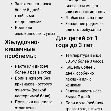
Заложенность носа
внезапная вялость
более 5 дней с
или гиперактивность
гнойными
Любая сыпь на теле
выделениями
Западение родничка
Боль или
или его выбухание
заложенность в ушах
Для детей от 1
Желудочно-
года до 3 лет:
кишечные
проблемы:
Температура выше
38,5°C более 3 часов
Рвота или диарея
Кашель более 3
более 3 раз в сутки
дней, особенно
Боли в животе без
лающий или с
признаков «острого
хрипами
живота» (резкой
Заложенность носа
нестерпимой боли)
более 7 дней
Признаки пищевого
Боли в ухе (ребенок
отравления
трогает ухо, плачет)