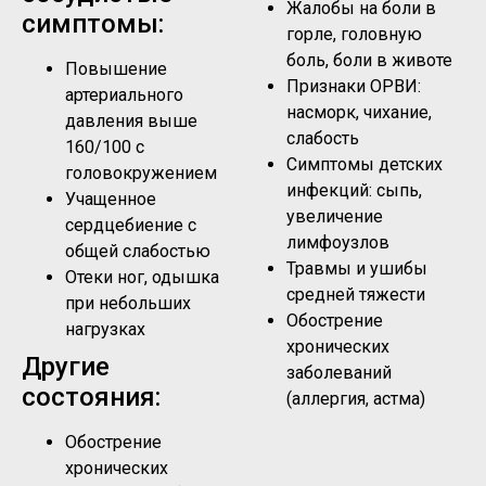
Жалобы на боли в
симптомы:
горле, головную
боль, боли в животе
Повышение
Признаки ОРВИ:
артериального
насморк, чихание,
давления выше
слабость
160/100 с
Симптомы детских
головокружением
инфекций: сыпь,
Учащенное
увеличение
сердцебиение с
лимфоузлов
общей слабостью
Травмы и ушибы
Отеки ног, одышка
средней тяжести
при небольших
Обострение
нагрузках
хронических
Другие
заболеваний
состояния:
(аллергия, астма)
Обострение
хронических