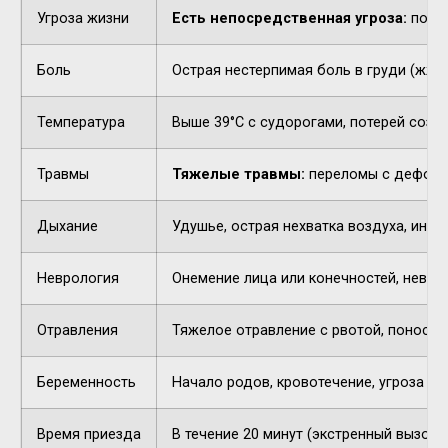
Угроза жизни
Есть непосредственная угроза:
потер
Боль
Острая нестерпимая боль в груди (жжен
Температура
Выше 39°C с судорогами, потерей созн
Травмы
Тяжелые травмы:
переломы с деформа
Дыхание
Удушье, острая нехватка воздуха, инор
Неврология
Онемение лица или конечностей, невнят
Отравления
Тяжелое отравление с рвотой, поносом,
Беременность
Начало родов, кровотечение, угроза п
Время приезда
В течение 20 минут (экстренный вызов).