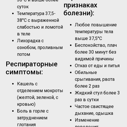
признаках
суток
болезни):
Температура 37,5-
38°C с выраженной
Любое повышение
слабостью и ломотой
температуры тела
в теле
выше 37,5°C
Лихорадка с
Беспокойство, плач
ознобом, проливным
более 30 минут без
потом
видимой причины
Респираторные
Отказ от еды и питья
симптомы:
Обильные
срыгивания, рвота
Кашель с
более 2 раз
отделением мокроты
Жидкий стул более 3
(желтой, зеленой, с
раз в сутки
кровью)
Частое свистящее
Боль в горле с
дыхание, одышка
затруднением
Изменение
глотания
поведения: