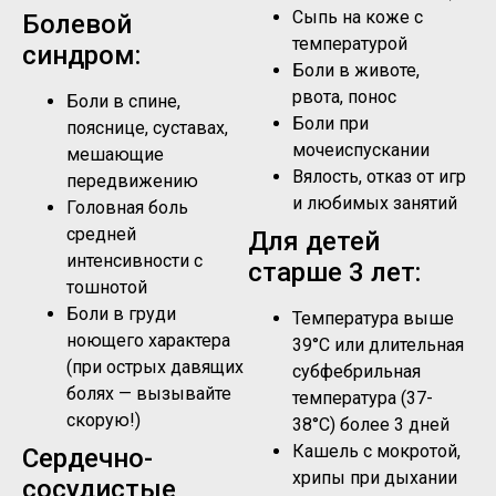
Сыпь на коже с
Болевой
температурой
синдром:
Боли в животе,
рвота, понос
Боли в спине,
Боли при
пояснице, суставах,
мочеиспускании
мешающие
Вялость, отказ от игр
передвижению
и любимых занятий
Головная боль
средней
Для детей
интенсивности с
старше 3 лет:
тошнотой
Боли в груди
Температура выше
ноющего характера
39°C или длительная
(при острых давящих
субфебрильная
болях — вызывайте
температура (37-
скорую!)
38°C) более 3 дней
Кашель с мокротой,
Сердечно-
хрипы при дыхании
сосудистые