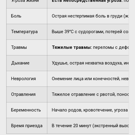
Угроза жизни
Есть непосредственная угроза:
потер
Боль
Острая нестерпимая боль в груди (жжен
Температура
Выше 39°C с судорогами, потерей созн
Травмы
Тяжелые травмы:
переломы с деформа
Дыхание
Удушье, острая нехватка воздуха, инор
Неврология
Онемение лица или конечностей, невнят
Отравления
Тяжелое отравление с рвотой, поносом,
Беременность
Начало родов, кровотечение, угроза п
Время приезда
В течение 20 минут (экстренный вызов).