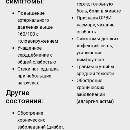
симптомы:
горле, головную
боль, боли в животе
Повышение
Признаки ОРВИ:
артериального
насморк, чихание,
давления выше
слабость
160/100 с
Симптомы детских
головокружением
инфекций: сыпь,
Учащенное
увеличение
сердцебиение с
лимфоузлов
общей слабостью
Травмы и ушибы
Отеки ног, одышка
средней тяжести
при небольших
Обострение
нагрузках
хронических
Другие
заболеваний
состояния:
(аллергия, астма)
Обострение
хронических
заболеваний (диабет,