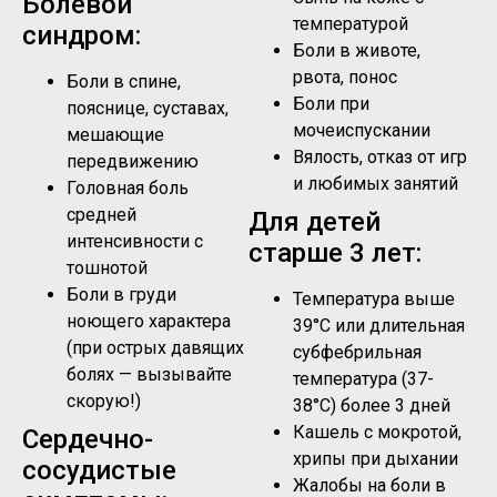
Болевой
температурой
синдром:
Боли в животе,
рвота, понос
Боли в спине,
Боли при
пояснице, суставах,
мочеиспускании
мешающие
Вялость, отказ от игр
передвижению
и любимых занятий
Головная боль
средней
Для детей
интенсивности с
старше 3 лет:
тошнотой
Боли в груди
Температура выше
ноющего характера
39°C или длительная
(при острых давящих
субфебрильная
болях — вызывайте
температура (37-
скорую!)
38°C) более 3 дней
Кашель с мокротой,
Сердечно-
хрипы при дыхании
сосудистые
Жалобы на боли в