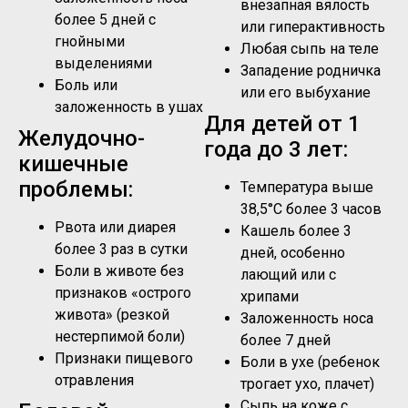
внезапная вялость
более 5 дней с
или гиперактивность
гнойными
Любая сыпь на теле
выделениями
Западение родничка
Боль или
или его выбухание
заложенность в ушах
Для детей от 1
Желудочно-
года до 3 лет:
кишечные
проблемы:
Температура выше
38,5°C более 3 часов
Рвота или диарея
Кашель более 3
более 3 раз в сутки
дней, особенно
Боли в животе без
лающий или с
признаков «острого
хрипами
живота» (резкой
Заложенность носа
нестерпимой боли)
более 7 дней
Признаки пищевого
Боли в ухе (ребенок
отравления
трогает ухо, плачет)
Сыпь на коже с