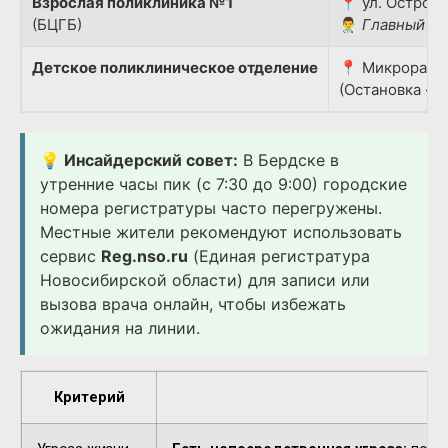
Взрослая поликлиника №1
📍 ул. Островс
(БЦГБ)
👨‍⚕️
Главный вр
Детское поликлиническое отделение
📍 Микрорайон
(Остановка «Д
💡 Инсайдерский совет:
В Бердске в
утренние часы пик (с 7:30 до 9:00) городские
номера регистратуры часто перегружены.
Местные жители рекомендуют использовать
сервис
Reg.nso.ru
(Единая регистратура
Новосибирской области) для записи или
вызова врача онлайн, чтобы избежать
ожидания на линии.
Критерий