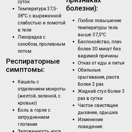
суток
болезни):
Температура 37,5-
38°C с выраженной
Любое повышение
слабостью и ломотой
температуры тела
в теле
выше 37,5°C
Лихорадка с
Беспокойство, плач
ознобом, проливным
более 30 минут без
потом
видимой причины
Респираторные
Отказ от еды и питья
симптомы:
Обильные
срыгивания, рвота
Кашель с
более 2 раз
отделением мокроты
Жидкий стул более 3
(желтой, зеленой, с
раз в сутки
кровью)
Частое свистящее
Боль в горле с
дыхание, одышка
затруднением
Изменение
глотания
поведения:
Заложенность носа