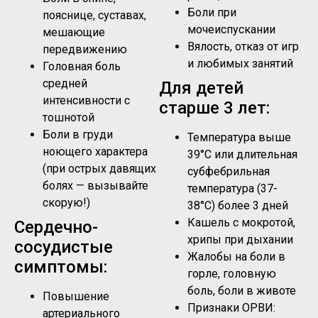
Боли при
пояснице, суставах,
мочеиспускании
мешающие
Вялость, отказ от игр
передвижению
и любимых занятий
Головная боль
средней
Для детей
интенсивности с
старше 3 лет:
тошнотой
Боли в груди
Температура выше
ноющего характера
39°C или длительная
(при острых давящих
субфебрильная
болях — вызывайте
температура (37-
скорую!)
38°C) более 3 дней
Кашель с мокротой,
Сердечно-
хрипы при дыхании
сосудистые
Жалобы на боли в
симптомы:
горле, головную
боль, боли в животе
Повышение
Признаки ОРВИ:
артериального