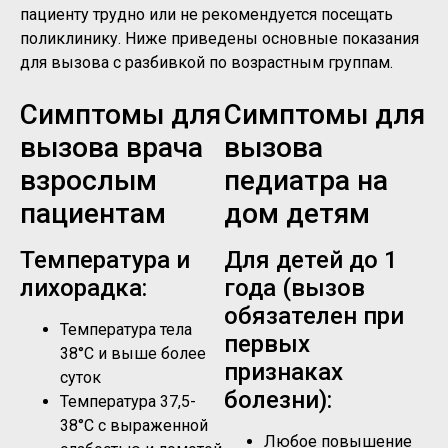
пациенту трудно или не рекомендуется посещать
поликлинику. Ниже приведены основные показания
для вызова с разбивкой по возрастным группам.
Симптомы для
Симптомы для
вызова врача
вызова
взрослым
педиатра на
пациентам
дом детям
Температура и
Для детей до 1
лихорадка:
года (вызов
обязателен при
Температура тела
первых
38°C и выше более
признаках
суток
болезни):
Температура 37,5-
38°C с выраженной
Любое повышение