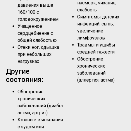
насморк, чихание,
давления выше
слабость
160/100 с
Симптомы детских
головокружением
инфекций: сыпь,
Учащенное
увеличение
сердцебиение с
лимфоузлов
общей слабостью
Травмы и ушибы
Отеки ног, одышка
средней тяжести
при небольших
Обострение
нагрузках
хронических
Другие
заболеваний
состояния:
(аллергия, астма)
Обострение
хронических
заболеваний (диабет,
астма, артрит)
Кожные высыпания
с зудом или