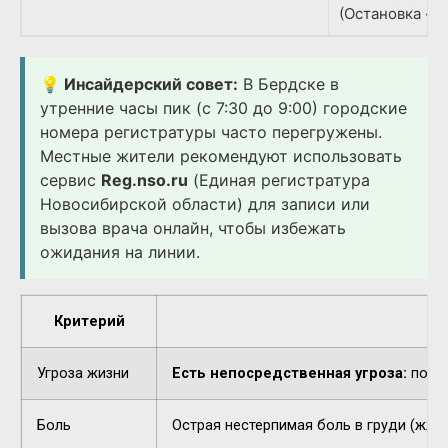
(Остановка «Д
💡 Инсайдерский совет:
В Бердске в
утренние часы пик (с 7:30 до 9:00) городские
номера регистратуры часто перегружены.
Местные жители рекомендуют использовать
сервис
Reg.nso.ru
(Единая регистратура
Новосибирской области) для записи или
вызова врача онлайн, чтобы избежать
ожидания на линии.
Критерий
Угроза жизни
Есть непосредственная угроза:
потер
Боль
Острая нестерпимая боль в груди (жжен