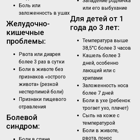
Западение родничка
Боль или
или его выбухание
заложенность в ушах
Для детей от 1
Желудочно-
года до 3 лет:
кишечные
проблемы:
Температура выше
38,5°C более 3 часов
Рвота или диарея
Кашель более 3
более 3 раз в сутки
дней, особенно
Боли в животе без
лающий или с
признаков «острого
хрипами
живота» (резкой
Заложенность носа
нестерпимой боли)
более 7 дней
Признаки пищевого
Боли в ухе (ребенок
отравления
трогает ухо, плачет)
Сыпь на коже с
Болевой
температурой
синдром:
Боли в животе,
рвота, понос
Боли в спине,