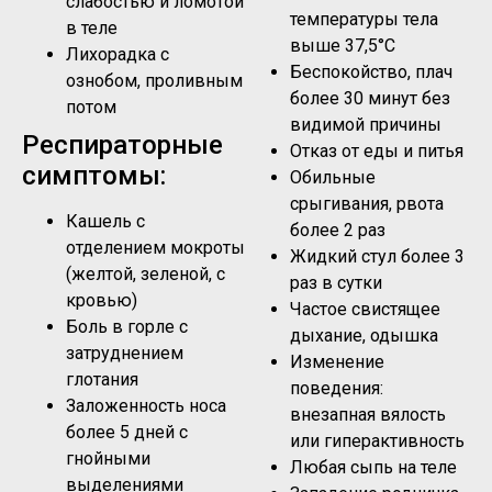
слабостью и ломотой
температуры тела
в теле
выше 37,5°C
Лихорадка с
Беспокойство, плач
ознобом, проливным
более 30 минут без
потом
видимой причины
Респираторные
Отказ от еды и питья
симптомы:
Обильные
срыгивания, рвота
Кашель с
более 2 раз
отделением мокроты
Жидкий стул более 3
(желтой, зеленой, с
раз в сутки
кровью)
Частое свистящее
Боль в горле с
дыхание, одышка
затруднением
Изменение
глотания
поведения:
Заложенность носа
внезапная вялость
более 5 дней с
или гиперактивность
гнойными
Любая сыпь на теле
выделениями