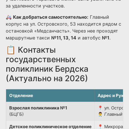
за удаленности участков.
🚑
Как добраться самостоятельно:
Главный
корпус на ул. Островского, 53 находится рядом с
остановкой «Медсанчасть». Через нее проходят
маршрутные такси
№11, 13, 14
и автобус
№1
.
📋 Контакты
государственных
поликлиник Бердска
(Актуально на 2026)
Отделение
Адрес и Руко
Взрослая поликлиника №1
📍 ул. Островс
(БЦГБ)
👨‍⚕️
Главный вр
Детское поликлиническое отделение
📍 Микрорайон