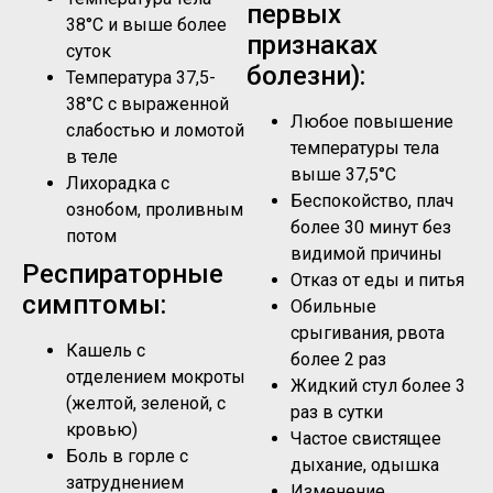
первых
38°C и выше более
признаках
суток
болезни):
Температура 37,5-
38°C с выраженной
Любое повышение
слабостью и ломотой
температуры тела
в теле
выше 37,5°C
Лихорадка с
Беспокойство, плач
ознобом, проливным
более 30 минут без
потом
видимой причины
Респираторные
Отказ от еды и питья
симптомы:
Обильные
срыгивания, рвота
Кашель с
более 2 раз
отделением мокроты
Жидкий стул более 3
(желтой, зеленой, с
раз в сутки
кровью)
Частое свистящее
Боль в горле с
дыхание, одышка
затруднением
Изменение