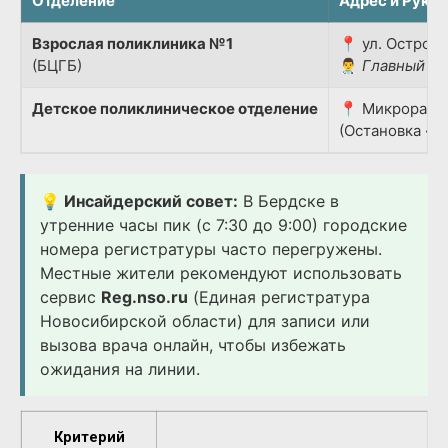
Отделение
Адрес и Руко
Взрослая поликлиника №1
📍 ул. Островс
(БЦГБ)
👨‍⚕️
Главный вр
Детское поликлиническое отделение
📍 Микрорайон
(Остановка «Д
💡 Инсайдерский совет:
В Бердске в
утренние часы пик (с 7:30 до 9:00) городские
номера регистратуры часто перегружены.
Местные жители рекомендуют использовать
сервис
Reg.nso.ru
(Единая регистратура
Новосибирской области) для записи или
вызова врача онлайн, чтобы избежать
ожидания на линии.
Критерий