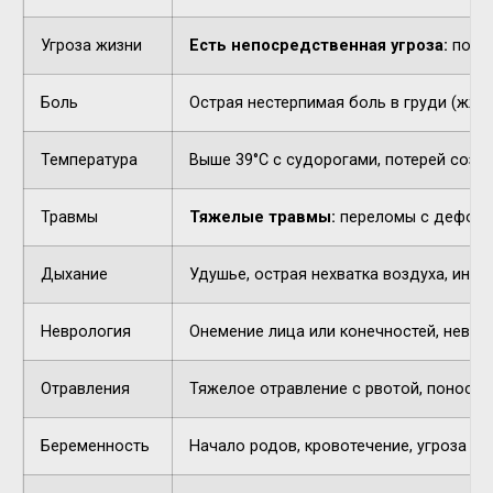
Угроза жизни
Есть непосредственная угроза:
потер
Боль
Острая нестерпимая боль в груди (жжен
Температура
Выше 39°C с судорогами, потерей созн
Травмы
Тяжелые травмы:
переломы с деформа
Дыхание
Удушье, острая нехватка воздуха, инор
Неврология
Онемение лица или конечностей, невнят
Отравления
Тяжелое отравление с рвотой, поносом,
Беременность
Начало родов, кровотечение, угроза п