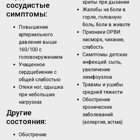
хрипы при дыхании
сосудистые
Жалобы на боли в
симптомы:
горле, головную
боль, боли в животе
Повышение
Признаки ОРВИ:
артериального
насморк, чихание,
давления выше
слабость
160/100 с
Симптомы детских
головокружением
инфекций: сыпь,
Учащенное
увеличение
сердцебиение с
лимфоузлов
общей слабостью
Травмы и ушибы
Отеки ног, одышка
средней тяжести
при небольших
Обострение
нагрузках
хронических
Другие
заболеваний
состояния:
(аллергия, астма)
Обострение