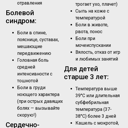
отравления
трогает ухо, плачет)
Сыпь на коже с
Болевой
температурой
синдром:
Боли в животе,
рвота, понос
Боли в спине,
Боли при
пояснице, суставах,
мочеиспускании
мешающие
Вялость, отказ от игр
передвижению
и любимых занятий
Головная боль
средней
Для детей
интенсивности с
старше 3 лет:
тошнотой
Боли в груди
Температура выше
ноющего характера
39°C или длительная
(при острых давящих
субфебрильная
болях — вызывайте
температура (37-
скорую!)
38°C) более 3 дней
Кашель с мокротой,
Сердечно-