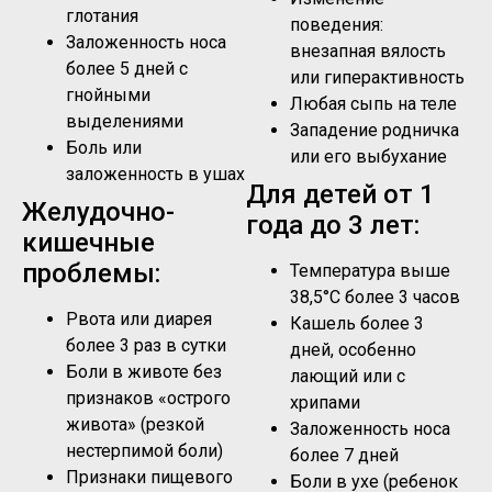
глотания
поведения:
Заложенность носа
внезапная вялость
более 5 дней с
или гиперактивность
гнойными
Любая сыпь на теле
выделениями
Западение родничка
Боль или
или его выбухание
заложенность в ушах
Для детей от 1
Желудочно-
года до 3 лет:
кишечные
проблемы:
Температура выше
38,5°C более 3 часов
Рвота или диарея
Кашель более 3
более 3 раз в сутки
дней, особенно
Боли в животе без
лающий или с
признаков «острого
хрипами
живота» (резкой
Заложенность носа
нестерпимой боли)
более 7 дней
Признаки пищевого
Боли в ухе (ребенок