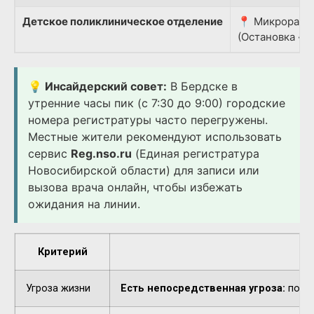
Детское поликлиническое отделение
📍 Микрорайон
(Остановка «Д
💡 Инсайдерский совет:
В Бердске в
утренние часы пик (с 7:30 до 9:00) городские
номера регистратуры часто перегружены.
Местные жители рекомендуют использовать
сервис
Reg.nso.ru
(Единая регистратура
Новосибирской области) для записи или
вызова врача онлайн, чтобы избежать
ожидания на линии.
Критерий
Угроза жизни
Есть непосредственная угроза:
потер