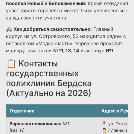
поселка Новый и Белокаменный:
время ожидания
участкового терапевта может быть увеличено из-
за удаленности участков.
🚑
Как добраться самостоятельно:
Главный
корпус на ул. Островского, 53 находится рядом с
остановкой «Медсанчасть». Через нее проходят
маршрутные такси
№11, 13, 14
и автобус
№1
.
📋 Контакты
государственных
поликлиник Бердска
(Актуально на 2026)
Отделение
Адрес и Руко
Взрослая поликлиника №1
📍 ул. Островс
(БЦГБ)
👨‍⚕️
Главный вр