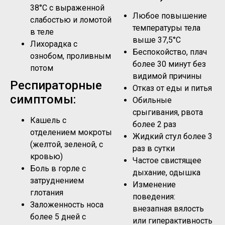
38°C с выраженной
Любое повышение
слабостью и ломотой
температуры тела
в теле
выше 37,5°C
Лихорадка с
Беспокойство, плач
ознобом, проливным
более 30 минут без
потом
видимой причины
Респираторные
Отказ от еды и питья
симптомы:
Обильные
срыгивания, рвота
Кашель с
более 2 раз
отделением мокроты
Жидкий стул более 3
(желтой, зеленой, с
раз в сутки
кровью)
Частое свистящее
Боль в горле с
дыхание, одышка
затруднением
Изменение
глотания
поведения:
Заложенность носа
внезапная вялость
более 5 дней с
или гиперактивность