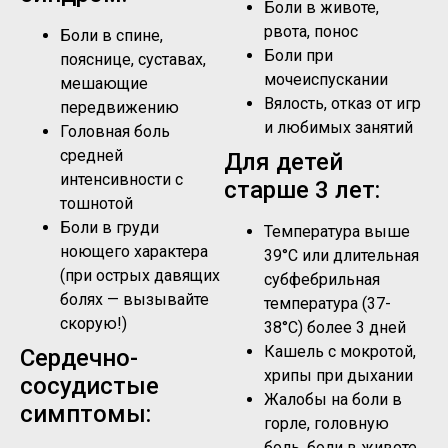
Боли в животе,
рвота, понос
Боли в спине,
Боли при
пояснице, суставах,
мочеиспускании
мешающие
Вялость, отказ от игр
передвижению
и любимых занятий
Головная боль
средней
Для детей
интенсивности с
старше 3 лет:
тошнотой
Боли в груди
Температура выше
ноющего характера
39°C или длительная
(при острых давящих
субфебрильная
болях — вызывайте
температура (37-
скорую!)
38°C) более 3 дней
Кашель с мокротой,
Сердечно-
хрипы при дыхании
сосудистые
Жалобы на боли в
симптомы:
горле, головную
боль, боли в животе