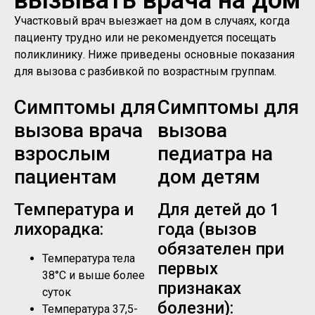
Участковый врач выезжает на дом в случаях, когда
пациенту трудно или не рекомендуется посещать
поликлинику. Ниже приведены основные показания
для вызова с разбивкой по возрастным группам.
Симптомы для
Симптомы для
вызова врача
вызова
взрослым
педиатра на
пациентам
дом детям
Температура и
Для детей до 1
лихорадка:
года (вызов
обязателен при
Температура тела
первых
38°C и выше более
признаках
суток
болезни):
Температура 37,5-