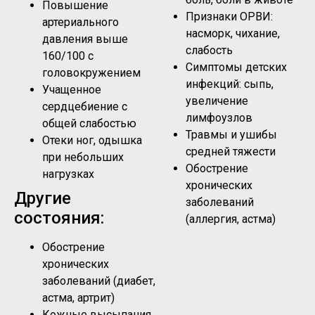
Повышение
Признаки ОРВИ:
артериального
насморк, чихание,
давления выше
слабость
160/100 с
Симптомы детских
головокружением
инфекций: сыпь,
Учащенное
увеличение
сердцебиение с
лимфоузлов
общей слабостью
Травмы и ушибы
Отеки ног, одышка
средней тяжести
при небольших
Обострение
нагрузках
хронических
Другие
заболеваний
состояния:
(аллергия, астма)
Обострение
хронических
заболеваний (диабет,
астма, артрит)
Кожные высыпания