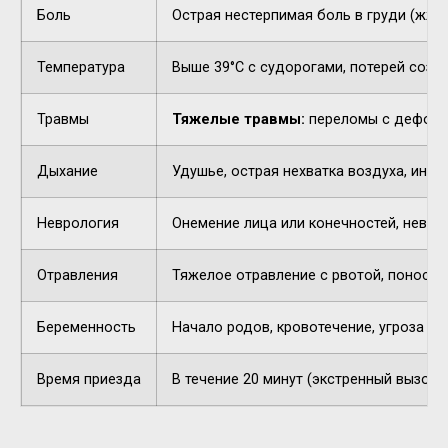
Боль
Острая нестерпимая боль в груди (жжен
Температура
Выше 39°C с судорогами, потерей созн
Травмы
Тяжелые травмы:
переломы с деформа
Дыхание
Удушье, острая нехватка воздуха, инор
Неврология
Онемение лица или конечностей, невнят
Отравления
Тяжелое отравление с рвотой, поносом,
Беременность
Начало родов, кровотечение, угроза п
Время приезда
В течение 20 минут (экстренный вызов).