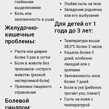
гнойными
Любая сыпь на теле
выделениями
Западение родничка
Боль или
или его выбухание
заложенность в ушах
Для детей от 1
Желудочно-
года до 3 лет:
кишечные
проблемы:
Температура выше
38,5°C более 3 часов
Рвота или диарея
Кашель более 3
более 3 раз в сутки
дней, особенно
Боли в животе без
лающий или с
признаков «острого
хрипами
живота» (резкой
Заложенность носа
нестерпимой боли)
более 7 дней
Признаки пищевого
Боли в ухе (ребенок
отравления
трогает ухо, плачет)
Сыпь на коже с
Болевой
температурой
синдром: