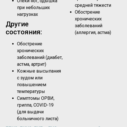
Отеки ног, одышка
средней тяжести
при небольших
Обострение
нагрузках
хронических
Другие
заболеваний
состояния:
(аллергия, астма)
Обострение
хронических
заболеваний (диабет,
астма, артрит)
Кожные высыпания
с зудом или
повышением
температуры
Симптомы ОРВИ,
гриппа, COVID-19
(для выдачи
больничного листа)