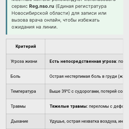
сервис
Reg.nso.ru
(Единая регистратура
Новосибирской области) для записи или
вызова врача онлайн, чтобы избежать
ожидания на линии.
Критерий
Угроза жизни
Есть непосредственная угроза:
потер
Боль
Острая нестерпимая боль в груди (жжен
Температура
Выше 39°C с судорогами, потерей созн
Травмы
Тяжелые травмы:
переломы с деформа
Дыхание
Удушье, острая нехватка воздуха, инор