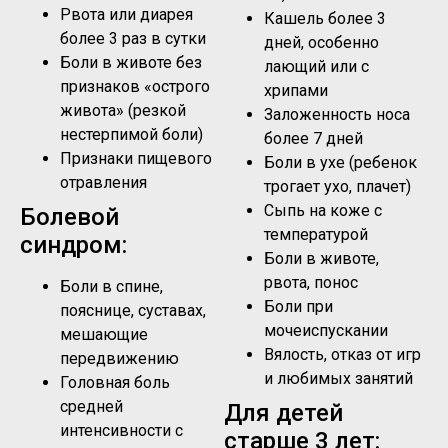
Рвота или диарея
Кашель более 3
более 3 раз в сутки
дней, особенно
Боли в животе без
лающий или с
признаков «острого
хрипами
живота» (резкой
Заложенность носа
нестерпимой боли)
более 7 дней
Признаки пищевого
Боли в ухе (ребенок
отравления
трогает ухо, плачет)
Сыпь на коже с
Болевой
температурой
синдром:
Боли в животе,
рвота, понос
Боли в спине,
Боли при
пояснице, суставах,
мочеиспускании
мешающие
Вялость, отказ от игр
передвижению
и любимых занятий
Головная боль
средней
Для детей
интенсивности с
старше 3 лет: