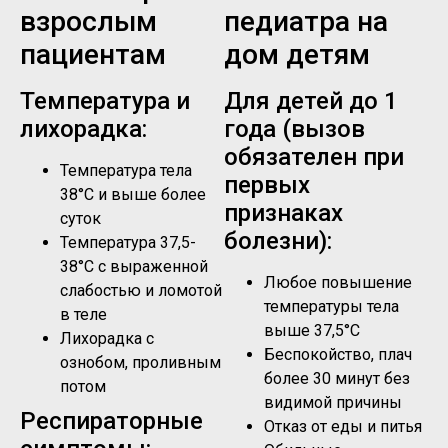
взрослым
педиатра на
пациентам
дом детям
Температура и
Для детей до 1
лихорадка:
года (вызов
обязателен при
Температура тела
первых
38°C и выше более
признаках
суток
болезни):
Температура 37,5-
38°C с выраженной
Любое повышение
слабостью и ломотой
температуры тела
в теле
выше 37,5°C
Лихорадка с
Беспокойство, плач
ознобом, проливным
более 30 минут без
потом
видимой причины
Респираторные
Отказ от еды и питья