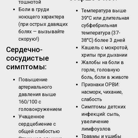
тошнотой
Боли в груди
Температура выше
ноющего характера
39°C или длительная
(при острых давящих
субфебрильная
болях — вызывайте
температура (37-
скорую!)
38°C) более 3 дней
Кашель с мокротой,
Сердечно-
хрипы при дыхании
сосудистые
Жалобы на боли в
симптомы:
горле, головную
боль, боли в животе
Повышение
Признаки ОРВИ:
артериального
насморк, чихание,
давления выше
слабость
160/100 с
Симптомы детских
головокружением
инфекций: сыпь,
Учащенное
увеличение
сердцебиение с
лимфоузлов
общей слабостью
Травмы и ушибы