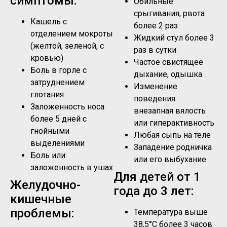
симптомы:
Обильные
срыгивания, рвота
Кашель с
более 2 раз
отделением мокроты
Жидкий стул более 3
(желтой, зеленой, с
раз в сутки
кровью)
Частое свистящее
Боль в горле с
дыхание, одышка
затруднением
Изменение
глотания
поведения:
Заложенность носа
внезапная вялость
более 5 дней с
или гиперактивность
гнойными
Любая сыпь на теле
выделениями
Западение родничка
Боль или
или его выбухание
заложенность в ушах
Для детей от 1
Желудочно-
года до 3 лет:
кишечные
проблемы:
Температура выше
38,5°C более 3 часов