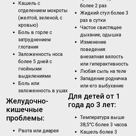
Кашель с
более 2 раз
отделением мокроты
Жидкий стул более 3
(желтой, зеленой, с
раз в сутки
кровью)
Частое свистящее
Боль в горле с
дыхание, одышка
затруднением
Изменение
глотания
поведения:
Заложенность носа
внезапная вялость
более 5 дней с
или гиперактивность
гнойными
Любая сыпь на теле
выделениями
Западение родничка
Боль или
или его выбухание
заложенность в ушах
Для детей от 1
Желудочно-
года до 3 лет:
кишечные
проблемы:
Температура выше
38,5°C более 3 часов
Рвота или диарея
Кашель более 3