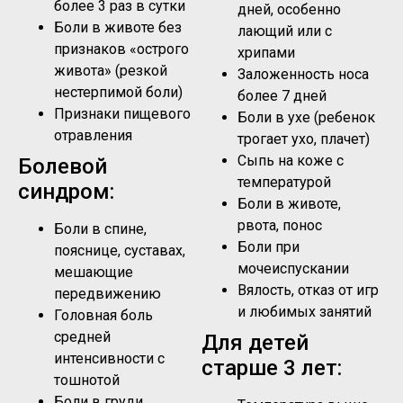
более 3 раз в сутки
дней, особенно
Боли в животе без
лающий или с
признаков «острого
хрипами
живота» (резкой
Заложенность носа
нестерпимой боли)
более 7 дней
Признаки пищевого
Боли в ухе (ребенок
отравления
трогает ухо, плачет)
Сыпь на коже с
Болевой
температурой
синдром:
Боли в животе,
рвота, понос
Боли в спине,
Боли при
пояснице, суставах,
мочеиспускании
мешающие
Вялость, отказ от игр
передвижению
и любимых занятий
Головная боль
средней
Для детей
интенсивности с
старше 3 лет:
тошнотой
Боли в груди