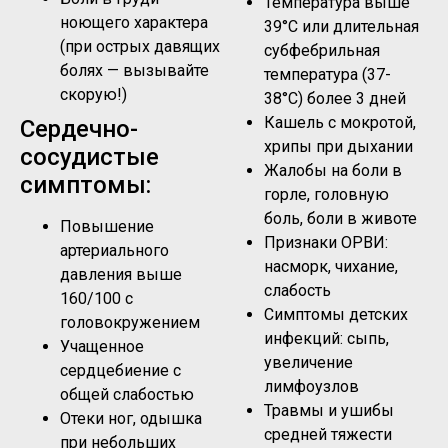
Температура выше
ноющего характера
39°C или длительная
(при острых давящих
субфебрильная
болях — вызывайте
температура (37-
скорую!)
38°C) более 3 дней
Кашель с мокротой,
Сердечно-
хрипы при дыхании
сосудистые
Жалобы на боли в
симптомы:
горле, головную
боль, боли в животе
Повышение
Признаки ОРВИ:
артериального
насморк, чихание,
давления выше
слабость
160/100 с
Симптомы детских
головокружением
инфекций: сыпь,
Учащенное
увеличение
сердцебиение с
лимфоузлов
общей слабостью
Травмы и ушибы
Отеки ног, одышка
средней тяжести
при небольших