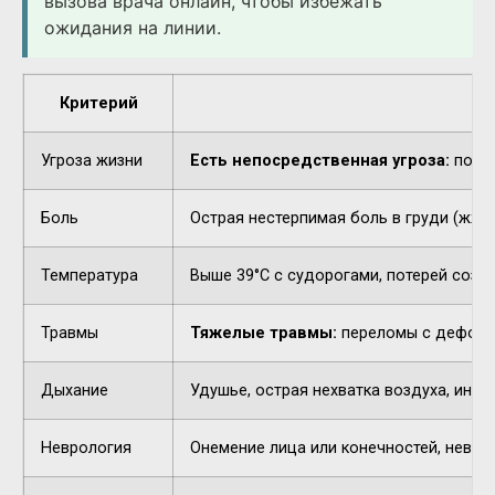
вызова врача онлайн, чтобы избежать
ожидания на линии.
Критерий
Угроза жизни
Есть непосредственная угроза:
потер
Боль
Острая нестерпимая боль в груди (жжен
Температура
Выше 39°C с судорогами, потерей созн
Травмы
Тяжелые травмы:
переломы с деформа
Дыхание
Удушье, острая нехватка воздуха, инор
Неврология
Онемение лица или конечностей, невнят