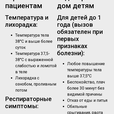
пациентам
дом детям
Температура и
Для детей до 1
лихорадка:
года (вызов
обязателен при
Температура тела
первых
38°C и выше более
признаках
суток
болезни):
Температура 37,5-
38°C с выраженной
Любое повышение
слабостью и ломотой
температуры тела
в теле
выше 37,5°C
Лихорадка с
Беспокойство, плач
ознобом, проливным
более 30 минут без
потом
видимой причины
Респираторные
Отказ от еды и питья
симптомы:
Обильные
срыгивания, рвота