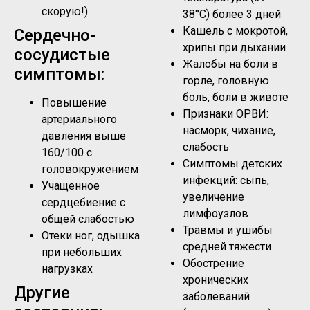
скорую!)
38°C) более 3 дней
Кашель с мокротой,
Сердечно-
хрипы при дыхании
сосудистые
Жалобы на боли в
симптомы:
горле, головную
боль, боли в животе
Повышение
Признаки ОРВИ:
артериального
насморк, чихание,
давления выше
слабость
160/100 с
Симптомы детских
головокружением
инфекций: сыпь,
Учащенное
увеличение
сердцебиение с
лимфоузлов
общей слабостью
Травмы и ушибы
Отеки ног, одышка
средней тяжести
при небольших
Обострение
нагрузках
хронических
Другие
заболеваний