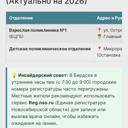
(Актуально на 2026)
Отделение
Адрес и Руко
Взрослая поликлиника №1
📍 ул. Островс
(БЦГБ)
👨‍⚕️
Главный вр
Детское поликлиническое отделение
📍 Микрорайон
(Остановка «Д
💡 Инсайдерский совет:
В Бердске в
утренние часы пик (с 7:30 до 9:00) городские
номера регистратуры часто перегружены.
Местные жители рекомендуют использовать
сервис
Reg.nso.ru
(Единая регистратура
Новосибирской области) для записи или
вызова врача онлайн, чтобы избежать
ожидания на линии.