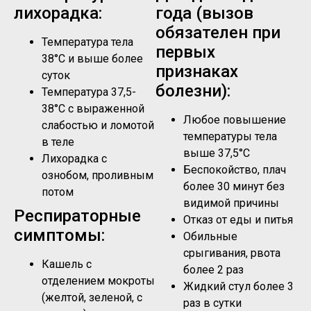
лихорадка:
года (вызов
обязателен при
Температура тела
первых
38°C и выше более
признаках
суток
болезни):
Температура 37,5-
38°C с выраженной
Любое повышение
слабостью и ломотой
температуры тела
в теле
выше 37,5°C
Лихорадка с
Беспокойство, плач
ознобом, проливным
более 30 минут без
потом
видимой причины
Респираторные
Отказ от еды и питья
симптомы:
Обильные
срыгивания, рвота
Кашель с
более 2 раз
отделением мокроты
Жидкий стул более 3
(желтой, зеленой, с
раз в сутки