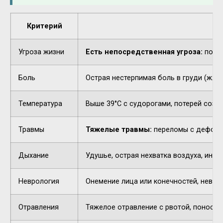
Критерий
Угроза жизни
Есть непосредственная угроза:
потер
Боль
Острая нестерпимая боль в груди (жжен
Температура
Выше 39°C с судорогами, потерей созн
Травмы
Тяжелые травмы:
переломы с деформа
Дыхание
Удушье, острая нехватка воздуха, инор
Неврология
Онемение лица или конечностей, невнят
Отравления
Тяжелое отравление с рвотой, поносом,