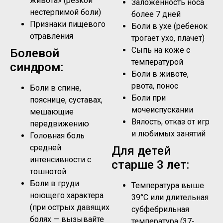
живота» (резкой
Заложенность носа
нестерпимой боли)
более 7 дней
Признаки пищевого
Боли в ухе (ребенок
отравления
трогает ухо, плачет)
Сыпь на коже с
Болевой
температурой
синдром:
Боли в животе,
рвота, понос
Боли в спине,
Боли при
пояснице, суставах,
мочеиспускании
мешающие
Вялость, отказ от игр
передвижению
и любимых занятий
Головная боль
средней
Для детей
интенсивности с
старше 3 лет:
тошнотой
Боли в груди
Температура выше
ноющего характера
39°C или длительная
(при острых давящих
субфебрильная
болях — вызывайте
температура (37-