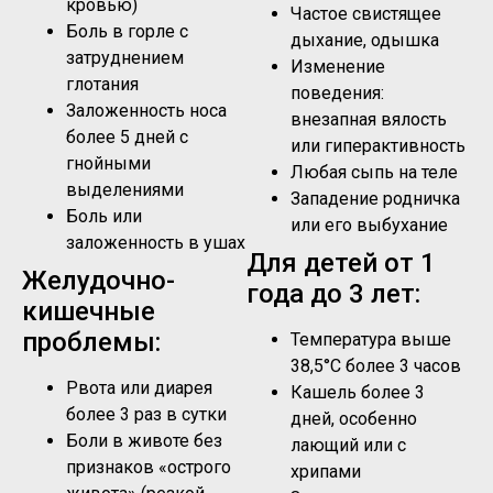
кровью)
Частое свистящее
Боль в горле с
дыхание, одышка
затруднением
Изменение
глотания
поведения:
Заложенность носа
внезапная вялость
более 5 дней с
или гиперактивность
гнойными
Любая сыпь на теле
выделениями
Западение родничка
Боль или
или его выбухание
заложенность в ушах
Для детей от 1
Желудочно-
года до 3 лет:
кишечные
проблемы:
Температура выше
38,5°C более 3 часов
Рвота или диарея
Кашель более 3
более 3 раз в сутки
дней, особенно
Боли в животе без
лающий или с
признаков «острого
хрипами