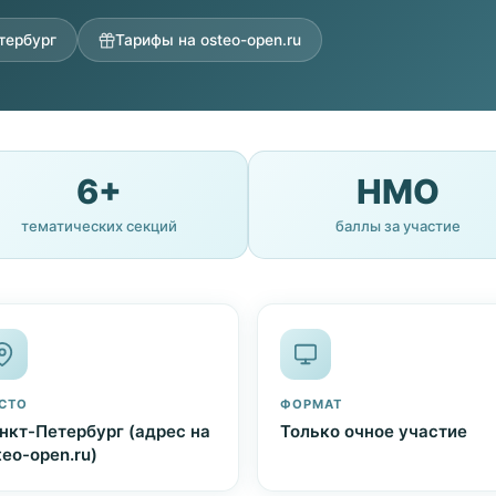
тербург
Тарифы на osteo-open.ru
6+
НМО
тематических секций
баллы за участие
СТО
ФОРМАТ
нкт-Петербург (адрес на
Только очное участие
teo-open.ru)