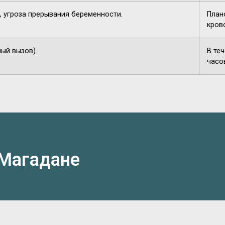
, угроза прерывания беременности.
План
кров
ный вызов).
В те
часо
 Магадане