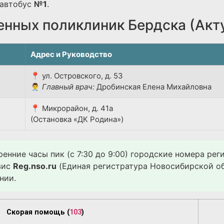
автобус
№1
.
енных поликлиник Бердска (Акт
Адрес и Руководство
📍 ул. Островского, д. 53
👨‍⚕️
Главный врач:
Дробинская Елена Михайловна
📍 Микрорайон, д. 41а
(Остановка «ДК Родина»)
ренние часы пик (с 7:30 до 9:00) городские номера ре
вис
Reg.nso.ru
(Единая регистратура Новосибирской об
нии.
Скорая помощь (
103
)