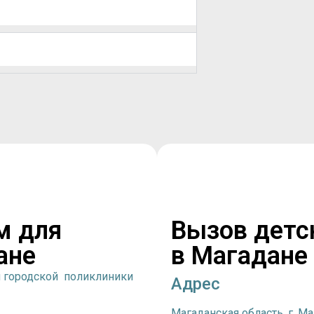
м для
Вызов детс
ане
в Магадане
й городской поликлиники
Адрес
Магаданская область, г. Ма