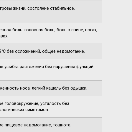
угрозы жизни, состояние стабильное.
нная боль: головная боль, боль в спине, ногах,
вах.
9°C без осложнений, общее недомогание.
ие ушибы, растяжения без нарушения функций.
женность носа, легкий кашель без одышки.
ое головокружение, усталость без
ологических симптомов.
ое пищевое недомогание, тошнота.