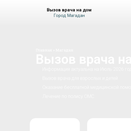
Вызов врача на дом
Город Магадан
Главная
»
Магадан
Вызов врача н
Информация актуальна на Июль 2026 го
Вызов врача для взрослых и детей
Оказание бесплатной медицинской помо
Лечение по полису ОМС