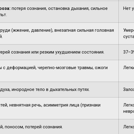
роза:
потеря сознания, остановка дыхания, сильное
Нет 
льт.
груди (жжение, давление), внезапная сильная головная
Умере
й.
суста
терей сознания или резким ухудшением состояния.
37–3
 с деформацией, черепно-мозговые травмы, ожоги
Легк
духа, инородное тело в дыхательных путях.
Зало
тей, невнятная речь, асимметрия лица (признаки
Легк
невр
й, поносом, потерей сознания.
Легк