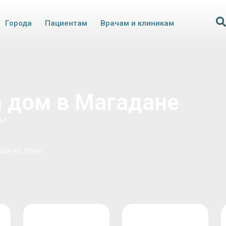
Города
Пациентам
Врачам и клиникам
а дом в Магадане
да
щи на дому