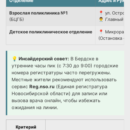
Отделение
Адрес и Руко
Взрослая поликлиника №1
📍 ул. Островс
(БЦГБ)
👨‍⚕️
Главный вр
Детское поликлиническое отделение
📍 Микрорайон
(Остановка «Д
💡 Инсайдерский совет:
В Бердске в
утренние часы пик (с 7:30 до 9:00) городские
номера регистратуры часто перегружены.
Местные жители рекомендуют использовать
сервис
Reg.nso.ru
(Единая регистратура
Новосибирской области) для записи или
вызова врача онлайн, чтобы избежать
ожидания на линии.
Критерий