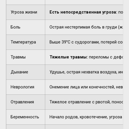
Угроза жизни
Есть непосредственная угроза:
потер
Боль
Острая нестерпимая боль в груди (жжен
Температура
Выше 39°C с судорогами, потерей созн
Травмы
Тяжелые травмы:
переломы с деформа
Дыхание
Удушье, острая нехватка воздуха, инор
Неврология
Онемение лица или конечностей, невнят
Отравления
Тяжелое отравление с рвотой, поносом,
Беременность
Начало родов, кровотечение, угроза п