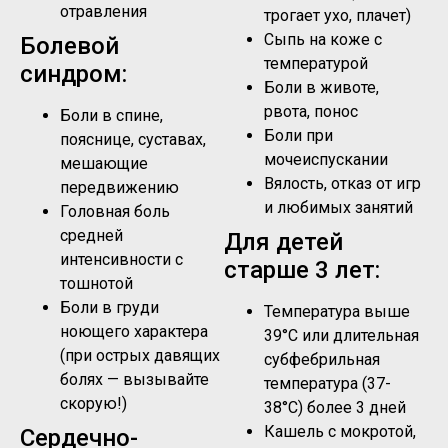
отравления
трогает ухо, плачет)
Сыпь на коже с
Болевой
температурой
синдром:
Боли в животе,
рвота, понос
Боли в спине,
Боли при
пояснице, суставах,
мочеиспускании
мешающие
Вялость, отказ от игр
передвижению
и любимых занятий
Головная боль
средней
Для детей
интенсивности с
старше 3 лет:
тошнотой
Боли в груди
Температура выше
ноющего характера
39°C или длительная
(при острых давящих
субфебрильная
болях — вызывайте
температура (37-
скорую!)
38°C) более 3 дней
Кашель с мокротой,
Сердечно-