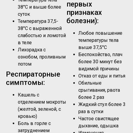
первых
38°C и выше более
признаках
суток
болезни):
Температура 37,5-
38°C с выраженной
Любое повышение
слабостью и ломотой
температуры тела
в теле
выше 37,5°C
Лихорадка с
Беспокойство, плач
ознобом, проливным
более 30 минут без
потом
видимой причины
Респираторные
Отказ от еды и питья
симптомы:
Обильные
срыгивания, рвота
Кашель с
более 2 раз
отделением мокроты
Жидкий стул более 3
(желтой, зеленой, с
раз в сутки
кровью)
Частое свистящее
Боль в горле с
дыхание, одышка
затруднением
Изменение