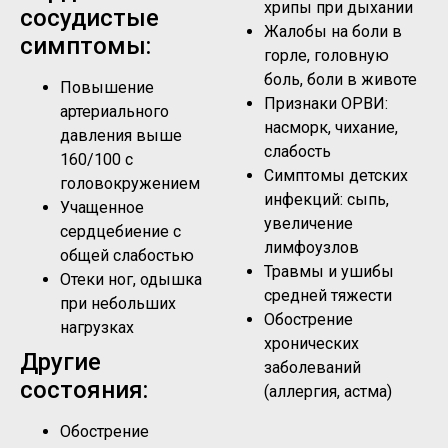
хрипы при дыхании
сосудистые
Жалобы на боли в
симптомы:
горле, головную
боль, боли в животе
Повышение
Признаки ОРВИ:
артериального
насморк, чихание,
давления выше
слабость
160/100 с
Симптомы детских
головокружением
инфекций: сыпь,
Учащенное
увеличение
сердцебиение с
лимфоузлов
общей слабостью
Травмы и ушибы
Отеки ног, одышка
средней тяжести
при небольших
Обострение
нагрузках
хронических
Другие
заболеваний
состояния:
(аллергия, астма)
Обострение