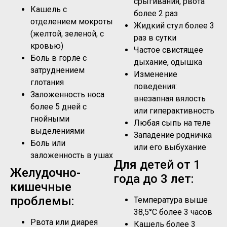
срыгивания, рвота
Кашель с
более 2 раз
отделением мокроты
Жидкий стул более 3
(желтой, зеленой, с
раз в сутки
кровью)
Частое свистящее
Боль в горле с
дыхание, одышка
затруднением
Изменение
глотания
поведения:
Заложенность носа
внезапная вялость
более 5 дней с
или гиперактивность
гнойными
Любая сыпь на теле
выделениями
Западение родничка
Боль или
или его выбухание
заложенность в ушах
Для детей от 1
Желудочно-
года до 3 лет:
кишечные
проблемы:
Температура выше
38,5°C более 3 часов
Рвота или диарея
Кашель более 3