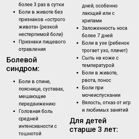
более 3 раз в сутки
дней, особенно
Боли в животе без
лающий или с
признаков «острого
хрипами
живота» (резкой
Заложенность носа
нестерпимой боли)
более 7 дней
Признаки пищевого
Боли в ухе (ребенок
отравления
трогает ухо, плачет)
Сыпь на коже с
Болевой
температурой
синдром:
Боли в животе,
рвота, понос
Боли в спине,
Боли при
пояснице, суставах,
мочеиспускании
мешающие
Вялость, отказ от игр
передвижению
и любимых занятий
Головная боль
средней
Для детей
интенсивности с
старше 3 лет:
тошнотой