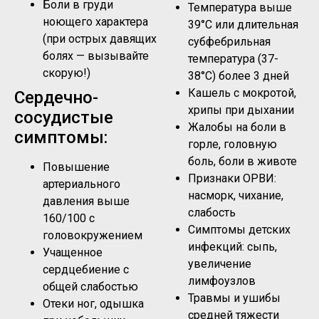
Боли в груди
Температура выше
ноющего характера
39°C или длительная
(при острых давящих
субфебрильная
болях — вызывайте
температура (37-
скорую!)
38°C) более 3 дней
Кашель с мокротой,
Сердечно-
хрипы при дыхании
сосудистые
Жалобы на боли в
симптомы:
горле, головную
боль, боли в животе
Повышение
Признаки ОРВИ:
артериального
насморк, чихание,
давления выше
слабость
160/100 с
Симптомы детских
головокружением
инфекций: сыпь,
Учащенное
увеличение
сердцебиение с
лимфоузлов
общей слабостью
Травмы и ушибы
Отеки ног, одышка
средней тяжести