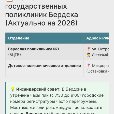
государственных
поликлиник Бердска
(Актуально на 2026)
Отделение
Адрес и Руко
Взрослая поликлиника №1
📍 ул. Островс
(БЦГБ)
👨‍⚕️
Главный вр
Детское поликлиническое отделение
📍 Микрорайон
(Остановка «Д
💡 Инсайдерский совет:
В Бердске в
утренние часы пик (с 7:30 до 9:00) городские
номера регистратуры часто перегружены.
Местные жители рекомендуют использовать
сервис
Reg.nso.ru
(Единая регистратура