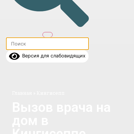
Версия для слабовидящих
Главная
»
Кингисепп
Вызов врача на
дом в
Кингисеппе