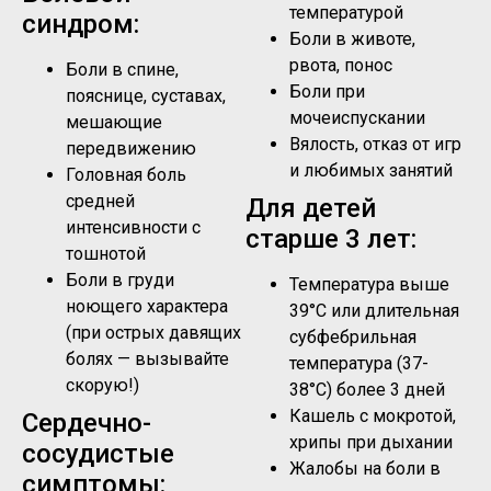
температурой
синдром:
Боли в животе,
рвота, понос
Боли в спине,
Боли при
пояснице, суставах,
мочеиспускании
мешающие
Вялость, отказ от игр
передвижению
и любимых занятий
Головная боль
средней
Для детей
интенсивности с
старше 3 лет:
тошнотой
Боли в груди
Температура выше
ноющего характера
39°C или длительная
(при острых давящих
субфебрильная
болях — вызывайте
температура (37-
скорую!)
38°C) более 3 дней
Кашель с мокротой,
Сердечно-
хрипы при дыхании
сосудистые
Жалобы на боли в
симптомы: