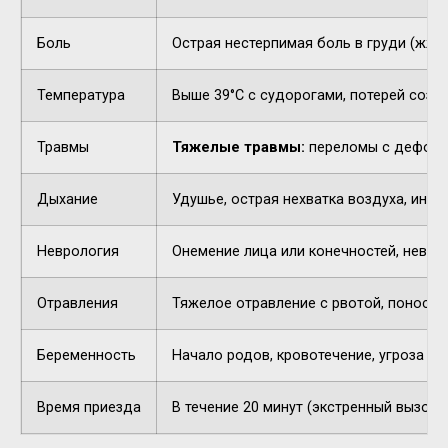
Боль
Острая нестерпимая боль в груди (жжен
Температура
Выше 39°C с судорогами, потерей созн
Травмы
Тяжелые травмы:
переломы с деформа
Дыхание
Удушье, острая нехватка воздуха, инор
Неврология
Онемение лица или конечностей, невнят
Отравления
Тяжелое отравление с рвотой, поносом,
Беременность
Начало родов, кровотечение, угроза п
Время приезда
В течение 20 минут (экстренный вызов).