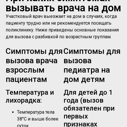
вызывать врача на дом
Участковый врач выезжает на дом в случаях, когда
пациенту трудно или не рекомендуется посещать
поликлинику. Ниже приведены основные показания
для вызова с разбивкой по возрастным группам.
Симптомы для
Симптомы для
вызова врача
вызова
взрослым
педиатра на
пациентам
дом детям
Температура и
Для детей до 1
лихорадка:
года (вызов
обязателен при
Температура тела
первых
38°C и выше более
признаках
суток