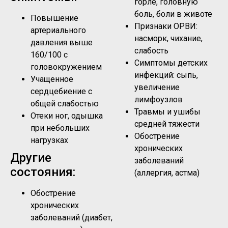
горле, головную
боль, боли в животе
Повышение
Признаки ОРВИ:
артериального
насморк, чихание,
давления выше
слабость
160/100 с
Симптомы детских
головокружением
инфекций: сыпь,
Учащенное
увеличение
сердцебиение с
лимфоузлов
общей слабостью
Травмы и ушибы
Отеки ног, одышка
средней тяжести
при небольших
Обострение
нагрузках
хронических
Другие
заболеваний
состояния:
(аллергия, астма)
Обострение
хронических
заболеваний (диабет,