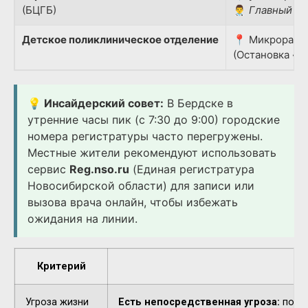
(БЦГБ)
👨‍⚕️
Главный вр
Детское поликлиническое отделение
📍 Микрорайон
(Остановка «Д
💡 Инсайдерский совет:
В Бердске в
утренние часы пик (с 7:30 до 9:00) городские
номера регистратуры часто перегружены.
Местные жители рекомендуют использовать
сервис
Reg.nso.ru
(Единая регистратура
Новосибирской области) для записи или
вызова врача онлайн, чтобы избежать
ожидания на линии.
Критерий
Угроза жизни
Есть непосредственная угроза:
потер