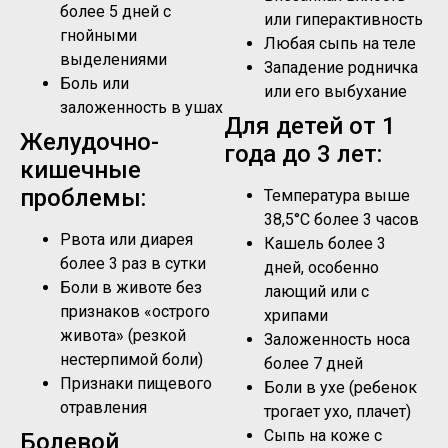
более 5 дней с
или гиперактивность
гнойными
Любая сыпь на теле
выделениями
Западение родничка
Боль или
или его выбухание
заложенность в ушах
Для детей от 1
Желудочно-
года до 3 лет:
кишечные
проблемы:
Температура выше
38,5°C более 3 часов
Рвота или диарея
Кашель более 3
более 3 раз в сутки
дней, особенно
Боли в животе без
лающий или с
признаков «острого
хрипами
живота» (резкой
Заложенность носа
нестерпимой боли)
более 7 дней
Признаки пищевого
Боли в ухе (ребенок
отравления
трогает ухо, плачет)
Сыпь на коже с
Болевой