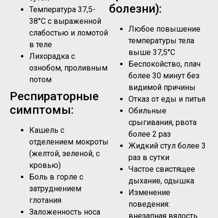
болезни):
Температура 37,5-
38°C с выраженной
Любое повышение
слабостью и ломотой
температуры тела
в теле
выше 37,5°C
Лихорадка с
Беспокойство, плач
ознобом, проливным
более 30 минут без
потом
видимой причины
Респираторные
Отказ от еды и питья
симптомы:
Обильные
срыгивания, рвота
Кашель с
более 2 раз
отделением мокроты
Жидкий стул более 3
(желтой, зеленой, с
раз в сутки
кровью)
Частое свистящее
Боль в горле с
дыхание, одышка
затруднением
Изменение
глотания
поведения:
Заложенность носа
внезапная вялость