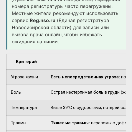
номера регистратуры часто перегружены.
Местные жители рекомендуют использовать
сервис
Reg.nso.ru
(Единая регистратура
Новосибирской области) для записи или
вызова врача онлайн, чтобы избежать
ожидания на линии.
Критерий
Угроза жизни
Есть непосредственная угроза:
потер
Боль
Острая нестерпимая боль в груди (жжен
Температура
Выше 39°C с судорогами, потерей созн
Травмы
Тяжелые травмы:
переломы с деформа