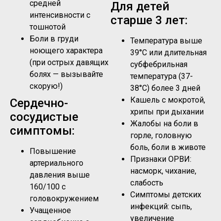
средней
Для детей
интенсивности с
старше 3 лет:
тошнотой
Боли в груди
Температура выше
ноющего характера
39°C или длительная
(при острых давящих
субфебрильная
болях — вызывайте
температура (37-
скорую!)
38°C) более 3 дней
Кашель с мокротой,
Сердечно-
хрипы при дыхании
сосудистые
Жалобы на боли в
симптомы:
горле, головную
боль, боли в животе
Повышение
Признаки ОРВИ:
артериального
насморк, чихание,
давления выше
слабость
160/100 с
Симптомы детских
головокружением
инфекций: сыпь,
Учащенное
увеличение