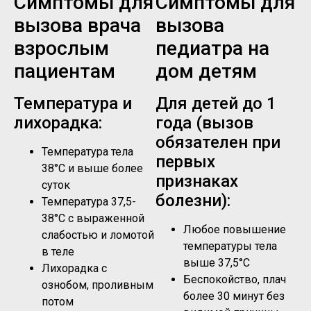
Симптомы для
Симптомы для
вызова врача
вызова
взрослым
педиатра на
пациентам
дом детям
Температура и
Для детей до 1
лихорадка:
года (вызов
обязателен при
Температура тела
первых
38°C и выше более
признаках
суток
болезни):
Температура 37,5-
38°C с выраженной
Любое повышение
слабостью и ломотой
температуры тела
в теле
выше 37,5°C
Лихорадка с
Беспокойство, плач
ознобом, проливным
более 30 минут без
потом