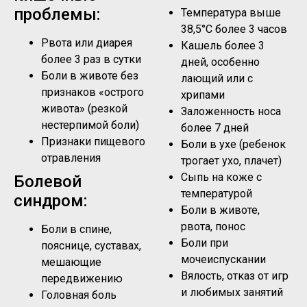
проблемы:
Температура выше
38,5°C более 3 часов
Рвота или диарея
Кашель более 3
более 3 раз в сутки
дней, особенно
Боли в животе без
лающий или с
признаков «острого
хрипами
живота» (резкой
Заложенность носа
нестерпимой боли)
более 7 дней
Признаки пищевого
Боли в ухе (ребенок
отравления
трогает ухо, плачет)
Сыпь на коже с
Болевой
температурой
синдром:
Боли в животе,
рвота, понос
Боли в спине,
Боли при
пояснице, суставах,
мочеиспускании
мешающие
Вялость, отказ от игр
передвижению
и любимых занятий
Головная боль