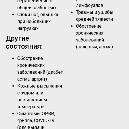
сердцебиение с
лимфоузлов
общей слабостью
Травмы и ушибы
Отеки ног, одышка
средней тяжести
при небольших
Обострение
нагрузках
хронических
Другие
заболеваний
состояния:
(аллергия, астма)
Обострение
хронических
заболеваний (диабет,
астма, артрит)
Кожные высыпания
с зудом или
повышением
температуры
Симптомы ОРВИ,
гриппа, COVID-19
(для выдачи