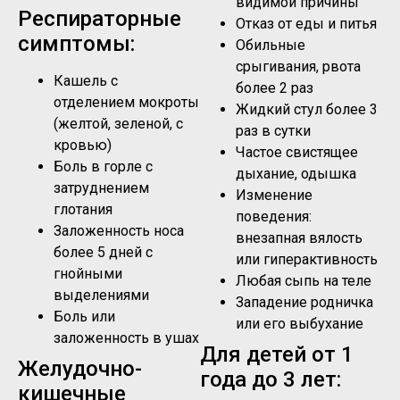
видимой причины
Респираторные
Отказ от еды и питья
симптомы:
Обильные
срыгивания, рвота
Кашель с
более 2 раз
отделением мокроты
Жидкий стул более 3
(желтой, зеленой, с
раз в сутки
кровью)
Частое свистящее
Боль в горле с
дыхание, одышка
затруднением
Изменение
глотания
поведения:
Заложенность носа
внезапная вялость
более 5 дней с
или гиперактивность
гнойными
Любая сыпь на теле
выделениями
Западение родничка
Боль или
или его выбухание
заложенность в ушах
Для детей от 1
Желудочно-
года до 3 лет:
кишечные