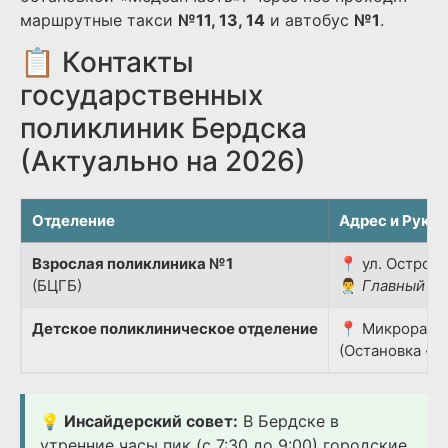
маршрутные такси
№11, 13, 14
и автобус
№1
.
📋 Контакты
государственных
поликлиник Бердска
(Актуально на 2026)
Отделение
Адрес и Руко
Взрослая поликлиника №1
📍 ул. Островс
(БЦГБ)
👨‍⚕️
Главный вр
Детское поликлиническое отделение
📍 Микрорайон
(Остановка «Д
💡 Инсайдерский совет:
В Бердске в
утренние часы пик (с 7:30 до 9:00) городские