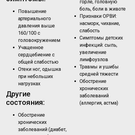
горле, головную
боль, боли в животе
Повышение
Признаки ОРВИ:
артериального
насморк, чихание,
давления выше
слабость
160/100 с
Симптомы детских
головокружением
инфекций: сыпь,
Учащенное
увеличение
сердцебиение с
лимфоузлов
общей слабостью
Травмы и ушибы
Отеки ног, одышка
средней тяжести
при небольших
Обострение
нагрузках
хронических
Другие
заболеваний
состояния:
(аллергия, астма)
Обострение
хронических
заболеваний (диабет,