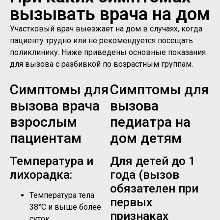
вызывать врача на дом
Участковый врач выезжает на дом в случаях, когда
пациенту трудно или не рекомендуется посещать
поликлинику. Ниже приведены основные показания
для вызова с разбивкой по возрастным группам.
Симптомы для
Симптомы для
вызова врача
вызова
взрослым
педиатра на
пациентам
дом детям
Температура и
Для детей до 1
лихорадка:
года (вызов
обязателен при
Температура тела
первых
38°C и выше более
признаках
суток