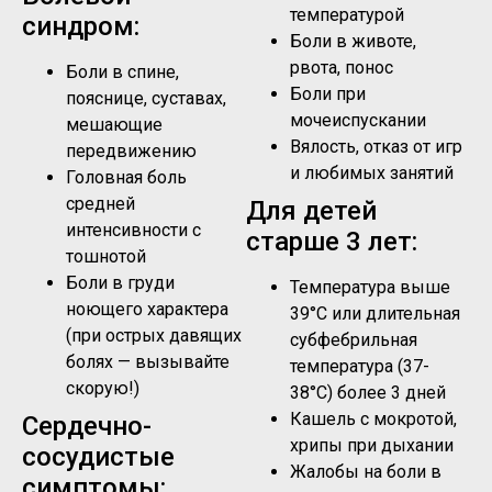
температурой
синдром:
Боли в животе,
рвота, понос
Боли в спине,
Боли при
пояснице, суставах,
мочеиспускании
мешающие
Вялость, отказ от игр
передвижению
и любимых занятий
Головная боль
средней
Для детей
интенсивности с
старше 3 лет:
тошнотой
Боли в груди
Температура выше
ноющего характера
39°C или длительная
(при острых давящих
субфебрильная
болях — вызывайте
температура (37-
скорую!)
38°C) более 3 дней
Кашель с мокротой,
Сердечно-
хрипы при дыхании
сосудистые
Жалобы на боли в
симптомы: