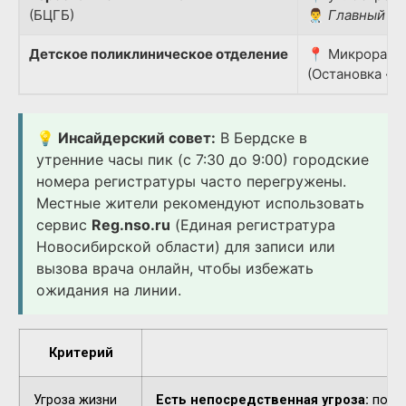
(БЦГБ)
👨‍⚕️
Главный вр
Детское поликлиническое отделение
📍 Микрорайон
(Остановка «Д
💡 Инсайдерский совет:
В Бердске в
утренние часы пик (с 7:30 до 9:00) городские
номера регистратуры часто перегружены.
Местные жители рекомендуют использовать
сервис
Reg.nso.ru
(Единая регистратура
Новосибирской области) для записи или
вызова врача онлайн, чтобы избежать
ожидания на линии.
Критерий
Угроза жизни
Есть непосредственная угроза:
потер