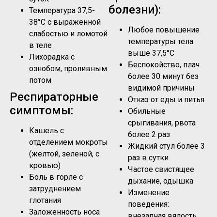
болезни):
Температура 37,5-
38°C с выраженной
Любое повышение
слабостью и ломотой
температуры тела
в теле
выше 37,5°C
Лихорадка с
Беспокойство, плач
ознобом, проливным
более 30 минут без
потом
видимой причины
Респираторные
Отказ от еды и питья
симптомы:
Обильные
срыгивания, рвота
Кашель с
более 2 раз
отделением мокроты
Жидкий стул более 3
(желтой, зеленой, с
раз в сутки
кровью)
Частое свистящее
Боль в горле с
дыхание, одышка
затруднением
Изменение
глотания
поведения:
Заложенность носа
внезапная вялость