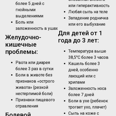
более 5 дней с
или гиперактивность
гнойными
Любая сыпь на теле
выделениями
Западение родничка
Боль или
или его выбухание
заложенность в ушах
Для детей от 1
Желудочно-
года до 3 лет:
кишечные
проблемы:
Температура выше
38,5°C более 3 часов
Рвота или диарея
Кашель более 3
более 3 раз в сутки
дней, особенно
Боли в животе без
лающий или с
признаков «острого
хрипами
живота» (резкой
Заложенность носа
нестерпимой боли)
более 7 дней
Признаки пищевого
Боли в ухе (ребенок
отравления
трогает ухо, плачет)
Сыпь на коже с
Болевой