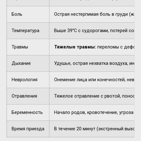
Боль
Острая нестерпимая боль в груди (жжен
Температура
Выше 39°C с судорогами, потерей созн
Травмы
Тяжелые травмы:
переломы с деформа
Дыхание
Удушье, острая нехватка воздуха, инор
Неврология
Онемение лица или конечностей, невнят
Отравления
Тяжелое отравление с рвотой, поносом,
Беременность
Начало родов, кровотечение, угроза п
Время приезда
В течение 20 минут (экстренный вызов).