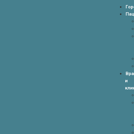
Гор
Пац
Вр
и
кли