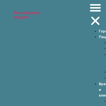
Вызов врача
на дом
Гор
Пац
Вра
и
кли