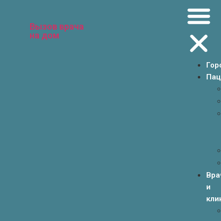
Вызов врача
на дом
Гор
Пац
Вра
и
кли