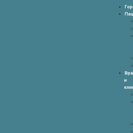
Гор
Пац
Вр
и
кли