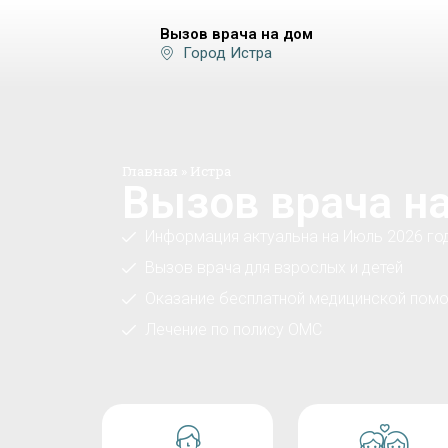
Вызов врача на дом
Город Истра
Главная
»
Истра
Вызов врача на
Информация актуальна на Июль 2026 го
Вызов врача для взрослых и детей
Оказание бесплатной медицинской помо
Лечение по полису ОМС