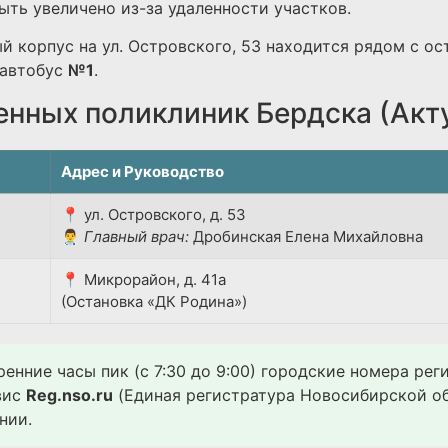
ть увеличено из-за удаленности участков.
й корпус на ул. Островского, 53 находится рядом с ос
автобус
№1
.
енных поликлиник Бердска (Акт
Адрес и Руководство
📍 ул. Островского, д. 53
👨‍⚕️
Главный врач:
Дробинская Елена Михайловна
📍 Микрорайон, д. 41а
(Остановка «ДК Родина»)
ренние часы пик (с 7:30 до 9:00) городские номера ре
вис
Reg.nso.ru
(Единая регистратура Новосибирской об
нии.