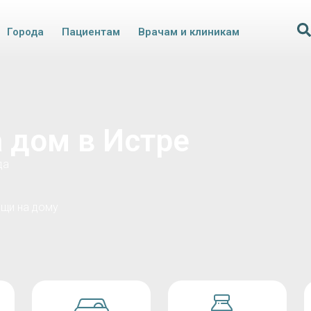
Города
Пациентам
Врачам и клиникам
 дом в Истре
да
щи на дому