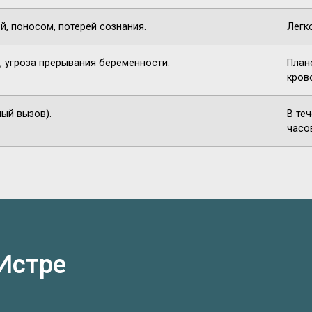
й, поносом, потерей сознания.
Легк
, угроза прерывания беременности.
План
кров
ный вызов).
В те
часо
Истре