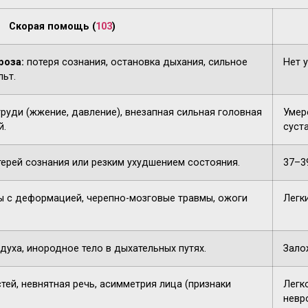
Скорая помощь (
103
)
роза:
потеря сознания, остановка дыхания, сильное
Нет 
льт.
груди (жжение, давление), внезапная сильная головная
Умере
й.
суста
терей сознания или резким ухудшением состояния.
37–3
 с деформацией, черепно-мозговые травмы, ожоги
Легк
духа, инородное тело в дыхательных путях.
Зало
тей, невнятная речь, асимметрия лица (признаки
Легк
невр