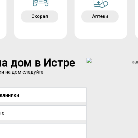
Скорая
Аптеки
на дом в Истре
ки на дом следуйте
иклиники
ые