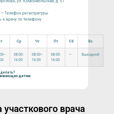
Фролово, ул. Комсомольская, д. 51
75 — Телефон регистратуры
ь к врачу по телефону
Вт
Ср
Чт
Пт
Сб
Вс
:00–
08:00-
08:00–
08:00-
—
Выходной
00
16:00
16:00
16:00
 делать?
нижающих детям
а участкового врача