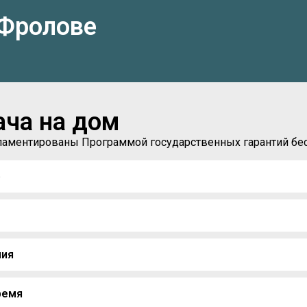
 Фролове
ача на дом
егламентированы Программой государственных гарантий б
)
ния
ремя