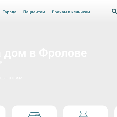
Города
Пациентам
Врачам и клиникам
а дом в Фролове
да
щи на дому