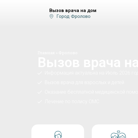
Вызов врача на дом
Город Фролово
Главная
»
Фролово
Вызов врача н
Информация актуальна на Июль 2026 го
Вызов врача для взрослых и детей
Оказание бесплатной медицинской помо
Лечение по полису ОМС