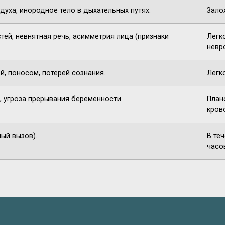
духа, инородное тело в дыхательных путях.
Зало
тей, невнятная речь, асимметрия лица (признаки
Легк
невр
й, поносом, потерей сознания.
Легк
, угроза прерывания беременности.
План
кров
ный вызов).
В те
часо