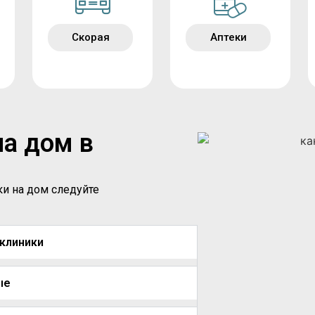
Скорая
Аптеки
на дом в
ки на дом следуйте
иклиники
ые