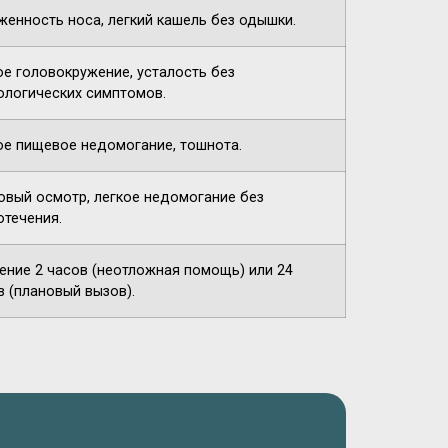
женность носа, легкий кашель без одышки.
ое головокружение, усталость без
ологических симптомов.
ое пищевое недомогание, тошнота.
овый осмотр, легкое недомогание без
отечения.
чение 2 часов (неотложная помощь) или 24
в (плановый вызов).