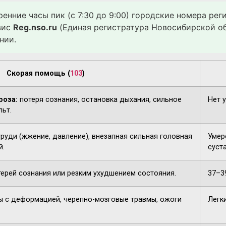
ренние часы пик (с 7:30 до 9:00) городские номера ре
вис
Reg.nso.ru
(Единая регистратура Новосибирской об
нии.
Скорая помощь (
103
)
роза:
потеря сознания, остановка дыхания, сильное
Нет 
льт.
груди (жжение, давление), внезапная сильная головная
Умере
й.
суста
терей сознания или резким ухудшением состояния.
37–3
 с деформацией, черепно-мозговые травмы, ожоги
Легк