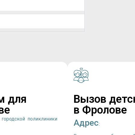
м для
Вызов детс
ве
в Фролове
й городской поликлиники
Адрес
: