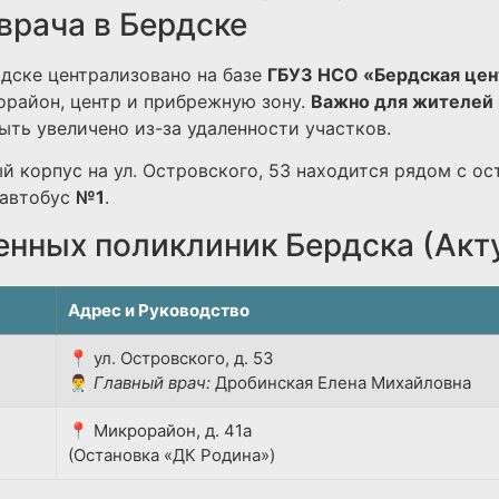
врача в Бердске
дске централизовано на базе
ГБУЗ НСО «Бердская цен
район, центр и прибрежную зону.
Важно для жителей 
ть увеличено из-за удаленности участков.
й корпус на ул. Островского, 53 находится рядом с ос
автобус
№1
.
енных поликлиник Бердска (Акт
Адрес и Руководство
📍 ул. Островского, д. 53
👨‍⚕️
Главный врач:
Дробинская Елена Михайловна
📍 Микрорайон, д. 41а
(Остановка «ДК Родина»)