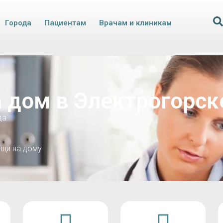
Города
Пациентам
Врачам и клиникам
 дом в Электрогорск
да
щи на дому