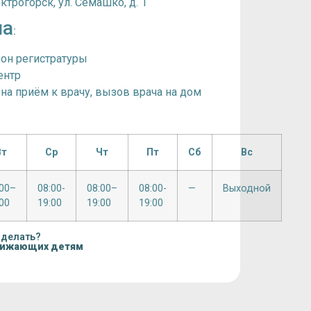
ктрогорск, ул. Семашко, д. 1
на
:
фон регистратуры
ентр
 на приём к врачу, вызов врача на дом
Вт
Ср
Чт
Пт
Сб
Вс
:00–
08:00-
08:00–
08:00-
—
Выходной
00
19:00
19:00
19:00
 делать?
нижающих детям