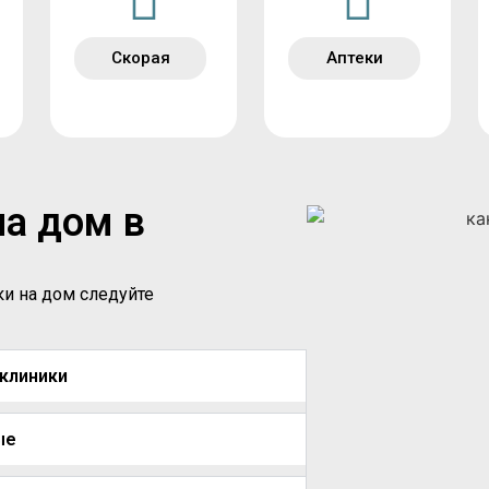
Скорая
Аптеки
на дом в
ки на дом следуйте
иклиники
ые