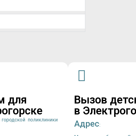
м для
Вызов детс
рогорске
в Электрог
й городской поликлиники
Адрес
: