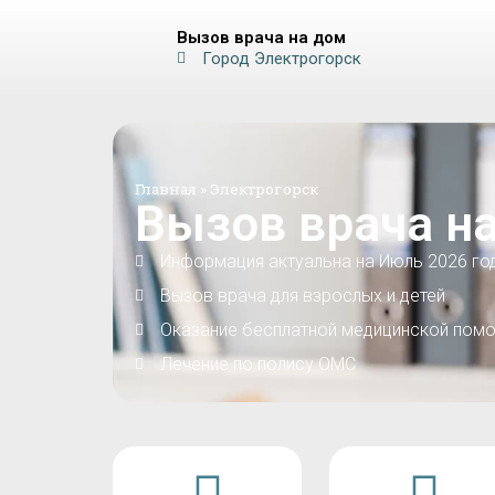
Вызов врача на дом
Город Электрогорск
Главная
»
Электрогорск
Вызов врача на
Информация актуальна на Июль 2026 го
Вызов врача для взрослых и детей
Оказание бесплатной медицинской помо
Лечение по полису ОМС