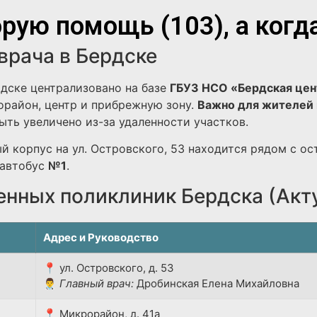
рую помощь (103), а когд
врача в Бердске
дске централизовано на базе
ГБУЗ НСО «Бердская цен
район, центр и прибрежную зону.
Важно для жителей 
ть увеличено из-за удаленности участков.
й корпус на ул. Островского, 53 находится рядом с ос
автобус
№1
.
енных поликлиник Бердска (Акт
Адрес и Руководство
📍 ул. Островского, д. 53
👨‍⚕️
Главный врач:
Дробинская Елена Михайловна
📍 Микрорайон, д. 41а