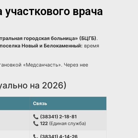
а участкового врача
тральная городская больница» (БЦГБ)
.
поселка Новый и Белокаменный:
время
тановкой «Медсанчасть». Через нее
уально на 2026)
Связь
📞
(38341) 2-18-81
📞
122
(Единая служба)
📞
(38341) 4-14-26