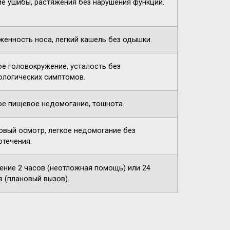
ие ушибы, растяжения без нарушения функций.
женность носа, легкий кашель без одышки.
ое головокружение, усталость без
ологических симптомов.
ое пищевое недомогание, тошнота.
овый осмотр, легкое недомогание без
отечения.
чение 2 часов (неотложная помощь) или 24
в (плановый вызов).