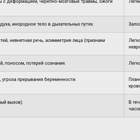
 с деформацией, черепно-мозговые травмы, ожоги
Легк
духа, инородное тело в дыхательных путях.
Зало
тей, невнятная речь, асимметрия лица (признаки
Легк
невр
й, поносом, потерей сознания.
Легк
, угроза прерывания беременности.
План
кров
ный вызов).
В те
часо