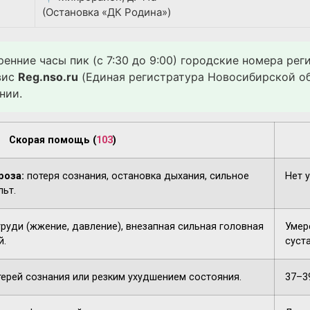
(Остановка «ДК Родина»)
ренние часы пик (с 7:30 до 9:00) городские номера ре
вис
Reg.nso.ru
(Единая регистратура Новосибирской об
нии.
Скорая помощь (
103
)
роза:
потеря сознания, остановка дыхания, сильное
Нет 
льт.
груди (жжение, давление), внезапная сильная головная
Умере
й.
суста
терей сознания или резким ухудшением состояния.
37–3