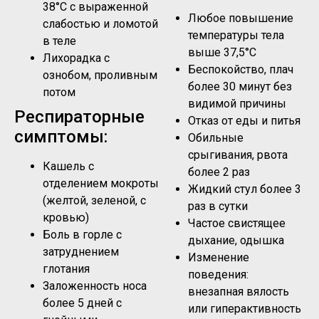
38°C с выраженной
Любое повышение
слабостью и ломотой
температуры тела
в теле
выше 37,5°C
Лихорадка с
Беспокойство, плач
ознобом, проливным
более 30 минут без
потом
видимой причины
Респираторные
Отказ от еды и питья
симптомы:
Обильные
срыгивания, рвота
Кашель с
более 2 раз
отделением мокроты
Жидкий стул более 3
(желтой, зеленой, с
раз в сутки
кровью)
Частое свистящее
Боль в горле с
дыхание, одышка
затруднением
Изменение
глотания
поведения:
Заложенность носа
внезапная вялость
более 5 дней с
или гиперактивность