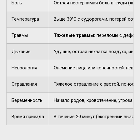
Боль
Острая нестерпимая боль в груди (жжен
Температура
Выше 39°C с судорогами, потерей созн
Травмы
Тяжелые травмы:
переломы с деформа
Дыхание
Удушье, острая нехватка воздуха, инор
Неврология
Онемение лица или конечностей, невнят
Отравления
Тяжелое отравление с рвотой, поносом,
Беременность
Начало родов, кровотечение, угроза п
Время приезда
В течение 20 минут (экстренный вызов).