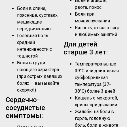
Боли в животе,
рвота, понос
Боли в спине,
Боли при
пояснице, суставах,
мочеиспускании
мешающие
Вялость, отказ от игр
передвижению
и любимых занятий
Головная боль
средней
Для детей
интенсивности с
старше 3 лет:
тошнотой
Боли в груди
Температура выше
ноющего характера
39°C или длительная
(при острых давящих
субфебрильная
болях — вызывайте
температура (37-
скорую!)
38°C) более 3 дней
Кашель с мокротой,
Сердечно-
хрипы при дыхании
сосудистые
Жалобы на боли в
симптомы:
горле, головную
боль, боли в животе