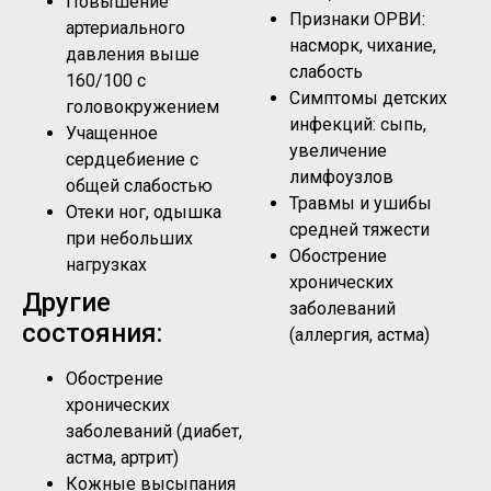
Повышение
Признаки ОРВИ:
артериального
насморк, чихание,
давления выше
слабость
160/100 с
Симптомы детских
головокружением
инфекций: сыпь,
Учащенное
увеличение
сердцебиение с
лимфоузлов
общей слабостью
Травмы и ушибы
Отеки ног, одышка
средней тяжести
при небольших
Обострение
нагрузках
хронических
Другие
заболеваний
состояния:
(аллергия, астма)
Обострение
хронических
заболеваний (диабет,
астма, артрит)
Кожные высыпания