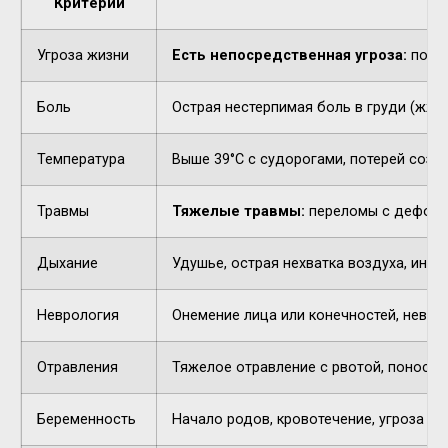
Критерий
Угроза жизни
Есть непосредственная угроза:
потер
Боль
Острая нестерпимая боль в груди (жжен
Температура
Выше 39°C с судорогами, потерей созн
Травмы
Тяжелые травмы:
переломы с деформа
Дыхание
Удушье, острая нехватка воздуха, инор
Неврология
Онемение лица или конечностей, невнят
Отравления
Тяжелое отравление с рвотой, поносом,
Беременность
Начало родов, кровотечение, угроза п