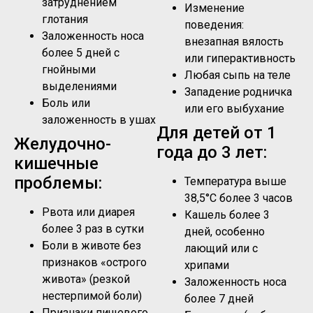
затруднением
Изменение
глотания
поведения:
Заложенность носа
внезапная вялость
более 5 дней с
или гиперактивность
гнойными
Любая сыпь на теле
выделениями
Западение родничка
Боль или
или его выбухание
заложенность в ушах
Для детей от 1
Желудочно-
года до 3 лет:
кишечные
проблемы:
Температура выше
38,5°C более 3 часов
Рвота или диарея
Кашель более 3
более 3 раз в сутки
дней, особенно
Боли в животе без
лающий или с
признаков «острого
хрипами
живота» (резкой
Заложенность носа
нестерпимой боли)
более 7 дней
Признаки пищевого