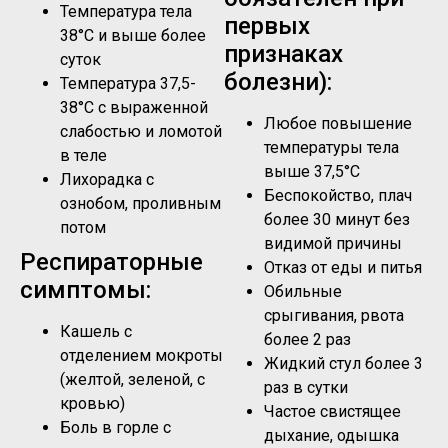
Температура тела
первых
38°C и выше более
признаках
суток
болезни):
Температура 37,5-
38°C с выраженной
Любое повышение
слабостью и ломотой
температуры тела
в теле
выше 37,5°C
Лихорадка с
Беспокойство, плач
ознобом, проливным
более 30 минут без
потом
видимой причины
Респираторные
Отказ от еды и питья
симптомы:
Обильные
срыгивания, рвота
Кашель с
более 2 раз
отделением мокроты
Жидкий стул более 3
(желтой, зеленой, с
раз в сутки
кровью)
Частое свистящее
Боль в горле с
дыхание, одышка