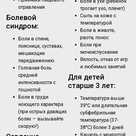
Боли в ухе (ребенок
отравления
трогает ухо, плачет)
Сыпь на коже с
Болевой
температурой
синдром:
Боли в животе,
рвота, понос
Боли в спине,
Боли при
пояснице, суставах,
мочеиспускании
мешающие
Вялость, отказ от игр
передвижению
и любимых занятий
Головная боль
средней
Для детей
интенсивности с
старше 3 лет:
тошнотой
Боли в груди
Температура выше
ноющего характера
39°C или длительная
(при острых давящих
субфебрильная
болях — вызывайте
температура (37-
скорую!)
38°C) более 3 дней
Кашель с мокротой,