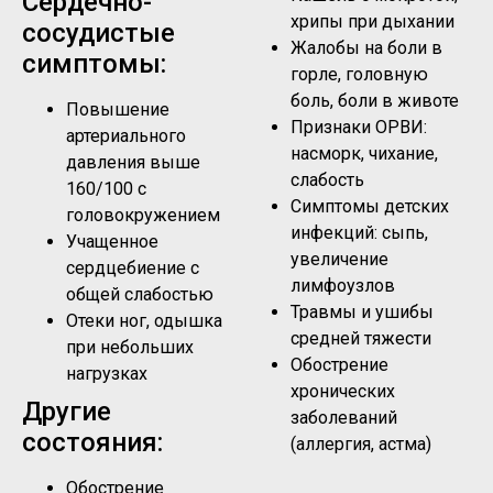
Сердечно-
хрипы при дыхании
сосудистые
Жалобы на боли в
симптомы:
горле, головную
боль, боли в животе
Повышение
Признаки ОРВИ:
артериального
насморк, чихание,
давления выше
слабость
160/100 с
Симптомы детских
головокружением
инфекций: сыпь,
Учащенное
увеличение
сердцебиение с
лимфоузлов
общей слабостью
Травмы и ушибы
Отеки ног, одышка
средней тяжести
при небольших
Обострение
нагрузках
хронических
Другие
заболеваний
состояния:
(аллергия, астма)
Обострение