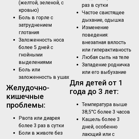
(желтой, зеленой, с
раз в сутки
кровью)
Частое свистящее
Боль в горле с
дыхание, одышка
затруднением
Изменение
глотания
поведения:
Заложенность носа
внезапная вялость
более 5 дней с
или гиперактивность
гнойными
Любая сыпь на теле
выделениями
Западение родничка
Боль или
или его выбухание
заложенность в ушах
Для детей от 1
Желудочно-
года до 3 лет:
кишечные
проблемы:
Температура выше
38,5°C более 3 часов
Рвота или диарея
Кашель более 3
более 3 раз в сутки
дней, особенно
Боли в животе без
лающий или с