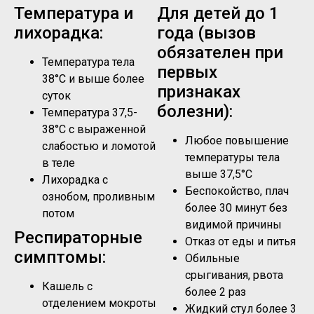
Температура и
Для детей до 1
лихорадка:
года (вызов
обязателен при
Температура тела
первых
38°C и выше более
признаках
суток
болезни):
Температура 37,5-
38°C с выраженной
Любое повышение
слабостью и ломотой
температуры тела
в теле
выше 37,5°C
Лихорадка с
Беспокойство, плач
ознобом, проливным
более 30 минут без
потом
видимой причины
Респираторные
Отказ от еды и питья
симптомы:
Обильные
срыгивания, рвота
Кашель с
более 2 раз
отделением мокроты
Жидкий стул более 3