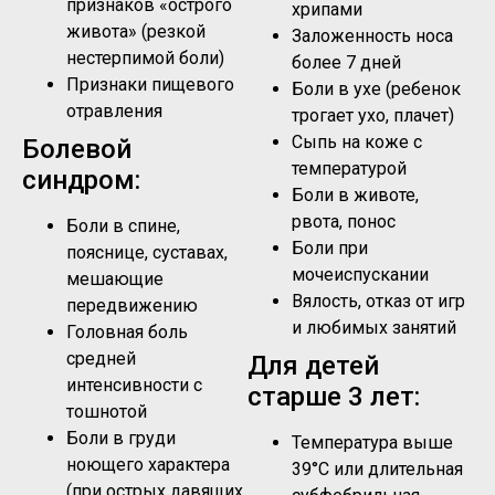
признаков «острого
хрипами
живота» (резкой
Заложенность носа
нестерпимой боли)
более 7 дней
Признаки пищевого
Боли в ухе (ребенок
отравления
трогает ухо, плачет)
Сыпь на коже с
Болевой
температурой
синдром:
Боли в животе,
рвота, понос
Боли в спине,
Боли при
пояснице, суставах,
мочеиспускании
мешающие
Вялость, отказ от игр
передвижению
и любимых занятий
Головная боль
средней
Для детей
интенсивности с
старше 3 лет:
тошнотой
Боли в груди
Температура выше
ноющего характера
39°C или длительная
(при острых давящих