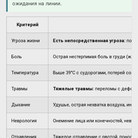
ожидания на линии.
Критерий
Угроза жизни
Есть непосредственная угроза:
потер
Боль
Острая нестерпимая боль в груди (жжен
Температура
Выше 39°C с судорогами, потерей созн
Травмы
Тяжелые травмы:
переломы с деформа
Дыхание
Удушье, острая нехватка воздуха, инор
Неврология
Онемение лица или конечностей, невнят
Отравления
Тяжелое отравление с рвотой, поносом,