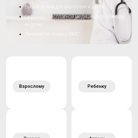
Вызов врача для взрослых и детей
Оказание бесплатной медицинской помощи
на дому
Лечение по полису ОМС
Взрослому
Ребенку