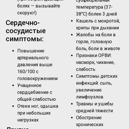
субфебрильная
болях — вызывайте
температура (37-
скорую!)
38°C) более 3 дней
Кашель с мокротой,
Сердечно-
хрипы при дыхании
сосудистые
Жалобы на боли в
симптомы:
горле, головную
боль, боли в животе
Повышение
Признаки ОРВИ:
артериального
насморк, чихание,
давления выше
слабость
160/100 с
Симптомы детских
головокружением
инфекций: сыпь,
Учащенное
увеличение
сердцебиение с
лимфоузлов
общей слабостью
Травмы и ушибы
Отеки ног, одышка
средней тяжести
при небольших
Обострение
нагрузках
хронических