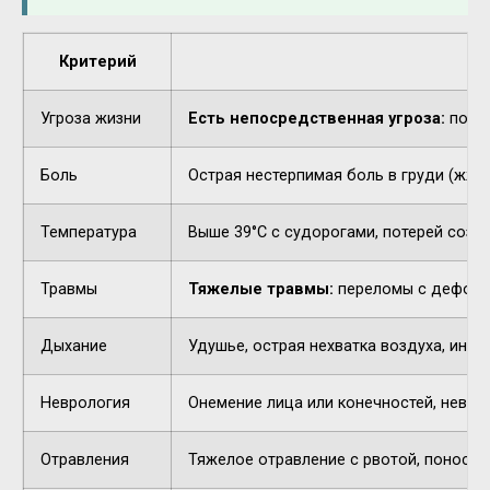
Критерий
Угроза жизни
Есть непосредственная угроза:
потер
Боль
Острая нестерпимая боль в груди (жжен
Температура
Выше 39°C с судорогами, потерей созн
Травмы
Тяжелые травмы:
переломы с деформа
Дыхание
Удушье, острая нехватка воздуха, инор
Неврология
Онемение лица или конечностей, невнят
Отравления
Тяжелое отравление с рвотой, поносом,