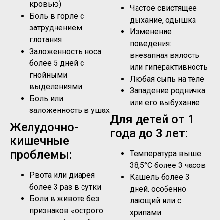
кровью)
Частое свистящее
Боль в горле с
дыхание, одышка
затруднением
Изменение
глотания
поведения:
Заложенность носа
внезапная вялость
более 5 дней с
или гиперактивность
гнойными
Любая сыпь на теле
выделениями
Западение родничка
Боль или
или его выбухание
заложенность в ушах
Для детей от 1
Желудочно-
года до 3 лет:
кишечные
проблемы:
Температура выше
38,5°C более 3 часов
Рвота или диарея
Кашель более 3
более 3 раз в сутки
дней, особенно
Боли в животе без
лающий или с
признаков «острого
хрипами