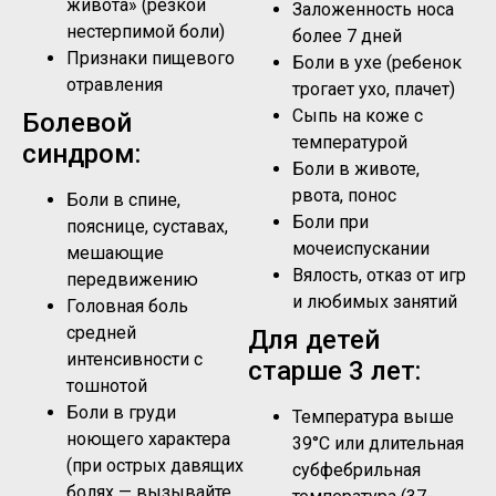
живота» (резкой
Заложенность носа
нестерпимой боли)
более 7 дней
Признаки пищевого
Боли в ухе (ребенок
отравления
трогает ухо, плачет)
Сыпь на коже с
Болевой
температурой
синдром:
Боли в животе,
рвота, понос
Боли в спине,
Боли при
пояснице, суставах,
мочеиспускании
мешающие
Вялость, отказ от игр
передвижению
и любимых занятий
Головная боль
средней
Для детей
интенсивности с
старше 3 лет:
тошнотой
Боли в груди
Температура выше
ноющего характера
39°C или длительная
(при острых давящих
субфебрильная
болях — вызывайте