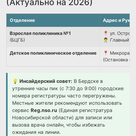
(Актуально на 2026)
Отделение
Адрес и Руко
Взрослая поликлиника №1
📍 ул. Островс
(БЦГБ)
👨‍⚕️
Главный вр
Детское поликлиническое отделение
📍 Микрорайон
(Остановка «Д
💡 Инсайдерский совет:
В Бердске в
утренние часы пик (с 7:30 до 9:00) городские
номера регистратуры часто перегружены.
Местные жители рекомендуют использовать
сервис
Reg.nso.ru
(Единая регистратура
Новосибирской области) для записи или
вызова врача онлайн, чтобы избежать
ожидания на линии.