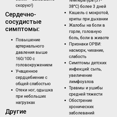
температура (37-
скорую!)
38°C) более 3 дней
Кашель с мокротой,
Сердечно-
хрипы при дыхании
сосудистые
Жалобы на боли в
симптомы:
горле, головную
боль, боли в животе
Повышение
Признаки ОРВИ:
артериального
насморк, чихание,
давления выше
слабость
160/100 с
Симптомы детских
головокружением
инфекций: сыпь,
Учащенное
увеличение
сердцебиение с
лимфоузлов
общей слабостью
Травмы и ушибы
Отеки ног, одышка
средней тяжести
при небольших
Обострение
нагрузках
хронических
Другие
заболеваний