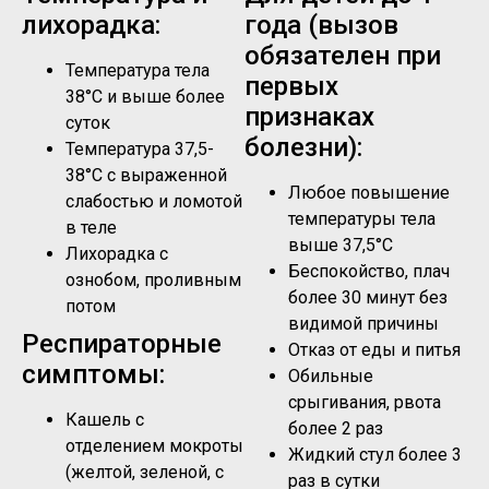
лихорадка:
года (вызов
обязателен при
Температура тела
первых
38°C и выше более
признаках
суток
болезни):
Температура 37,5-
38°C с выраженной
Любое повышение
слабостью и ломотой
температуры тела
в теле
выше 37,5°C
Лихорадка с
Беспокойство, плач
ознобом, проливным
более 30 минут без
потом
видимой причины
Респираторные
Отказ от еды и питья
симптомы:
Обильные
срыгивания, рвота
Кашель с
более 2 раз
отделением мокроты
Жидкий стул более 3
(желтой, зеленой, с
раз в сутки